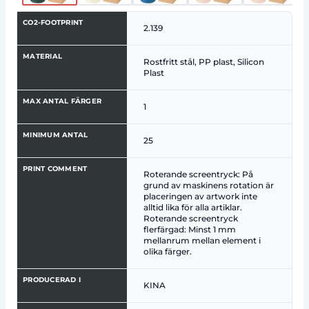
CO2-FOOTPRINT
2.139
MATERIAL
Rostfritt stål, PP plast, Silicon
Plast
MAX ANTAL FÄRGER
1
MINIMUM ANTAL
25
PRINT COMMENT
Roterande screentryck: På
grund av maskinens rotation är
placeringen av artwork inte
alltid lika för alla artiklar.
Roterande screentryck
flerfärgad: Minst 1 mm
mellanrum mellan element i
olika färger.
PRODUCERAD I
KINA