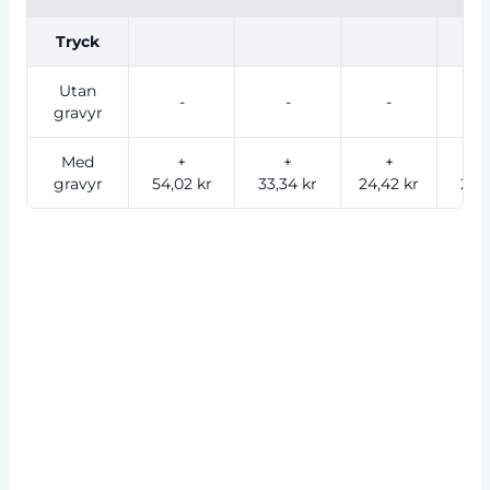
Tryck
Utan
-
-
-
gravyr
Med
+
+
+
gravyr
54,02 kr
33,34 kr
24,42 kr
21,3