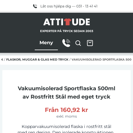
Låt oss hjälpa dig — 031 - 13 41 41
EXPERTER PÅ TRYCK SEDAN 2003
Meny
CK
/
FLASKOR, MUGGAR & GLAS MED TRYCK
/
VAKUUMISOLERAD SPORTFLASKA 500ML
Vakuumisolerad Sportflaska 500ml
av Rostfritt Stål
med eget tryck
Från
160,92 kr
exkl. moms
Kopparvakuumisolerad flaska i rostfritt stål
med ren design. Den isolerade konstruktionen i