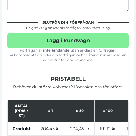
SLUTFÖR DIN FÖRFRÅGAN
En grafiker granskar din förfrågan innan beställning
Lägg i kundvagn
Förfrågan är
inte bindande
utan endast en förfrågan.
Vi kommer att granska din förfrågan och vi återkommer med en
korrektur för godkännande.
PRISTABELL
Behöver du större volymer? Kontakta oss för offert.
ANTAL
(PRIS /
x
1
x
50
x
100
x
2
ST)
Tabell som visar priser för produkt, tryckalternativ oc
Produkt
204,45 kr
204,45 kr
191,12 kr
183,