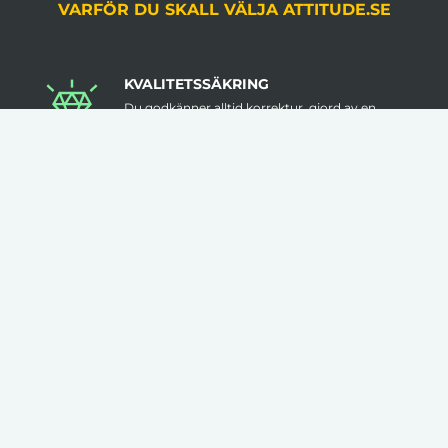
VARFÖR DU SKALL VÄLJA ATTITUDE.SE
KVALITETSSÄKRING
Du godkänner alltid korrektur, gjord av en
grafiker, innan produktion.
LÅGA VOLYMKRAV
Flera av våra artiklar har 1 artikel som minsta
beställningsantal.
INGA STARTAVGIFTER
I vår prissättning tillkommer inga startavgifter.
KLÄDER TRYCKS I SVERIGE
Flera av våra kläder trycks i Sverige med hög
kvalitet & låga felmarginaler.
FRI FRAKT ÖVER 3000KR