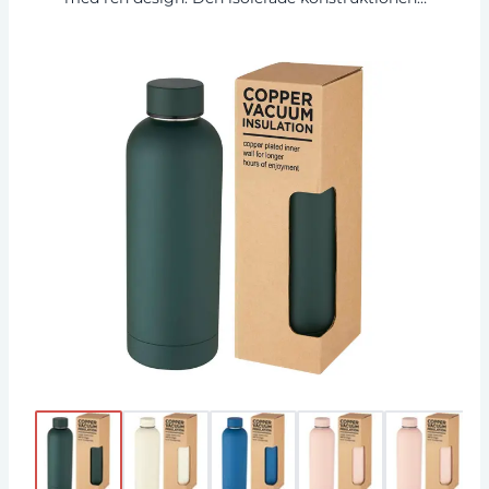
18/8 rostfritt stål förhindrar kondens på utsidan
av flaskan och den trendiga matta pulver-spray-
finishen gör den extra hållbar. BPA-fri, testad
och godkänd enligt tysk lagstiftning om
livsmedelssäkerhet (LFGB). Testad och godkänd
för ftalatinnehåll enligt REACH-förordningarna.
Volymkapacitet 500 ml. Handdisk
rekommenderas. Levereras i en återvunnen
presentförpackning av kartong.