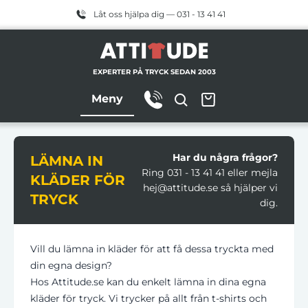
Låt oss hjälpa dig — 031 - 13 41 41
EXPERTER PÅ TRYCK SEDAN 2003
Meny
Har du några frågor?
LÄMNA IN
Ring 031 - 13 41 41 eller mejla
KLÄDER FÖR
hej@attitude.se så hjälper vi
TRYCK
dig.
Vill du lämna in kläder för att få dessa tryckta med
din egna design?
Hos Attitude.
se kan du enkelt lämna in dina egna
kläder för tryck.
Vi trycker på allt från t-shirts och