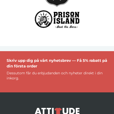
Skriv upp dig på vårt nyhetsbrev — Få 5% rabatt på
din första order
Dessutom får du erbjudanden och nyheter direkt i din
inkorg.