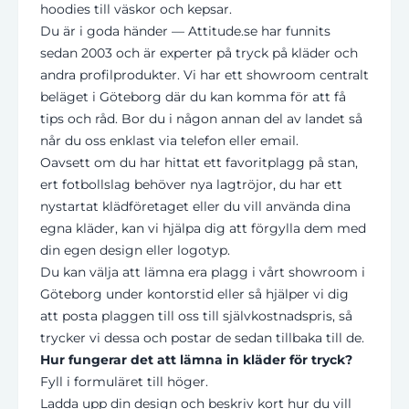
hoodies till väskor och kepsar.
Du är i goda händer — Attitude.se har funnits
sedan 2003 och är experter på tryck på kläder och
andra profilprodukter. Vi har ett showroom centralt
beläget i Göteborg där du kan komma för att få
tips och råd. Bor du i någon annan del av landet så
når du oss enklast via telefon eller email.
Oavsett om du har hittat ett favoritplagg på stan,
ert fotbollslag behöver nya lagtröjor, du har ett
nystartat klädföretaget eller du vill använda dina
egna kläder,
kan vi hjälpa dig att förgylla dem med
din egen design eller logotyp.
Du kan välja att lämna era plagg i vårt showroom i
Göteborg under kontorstid eller så hjälper vi dig
att posta plaggen till oss till självkostnadspris, så
trycker vi dessa och postar de sedan tillbaka till de.
Hur fungerar det att lämna in kläder för tryck?
Fyll i formuläret till höger.
Ladda upp din design och beskriv kort hur du vill