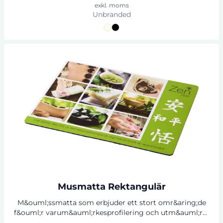
precision och kontroll f&ouml;r din muspekare, vilket
exkl. moms
g&ouml;r den perfekt f&ouml;r b&aring;de arbete och
Unbranded
spel. Dess flexibilitet g&ouml;r det ocks&aring; enkelt att
placera och anpassa den efter din arbetsplats.
Musmattan finns i olika f&auml;rger och med en stor yta
f&ouml;r tryck av f&ouml;retagslogotyper eller andra
designelement.
Musmatta Rektangulär
M&ouml;ssmatta som erbjuder ett stort omr&aring;de
f&ouml;r varum&auml;rkesprofilering och utm&auml;rkt
tryckkvalitet. Levereras p&aring; en kvalitativ svart