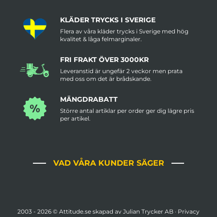
KLÄDER TRYCKS I SVERIGE
Flera av våra kläder trycks i Sverige med hög
kvalitet & låga felmarginaler.
FRI FRAKT ÖVER 3000KR
Leveranstid är ungefär 2 veckor men prata
med oss om det är brådskande.
MÄNGDRABATT
Större antal artiklar per order ger dig lägre pris
per artikel.
VAD VÅRA KUNDER SÄGER
2003 -
2026
© Attitude.se skapad av Julian Trycker AB ·
Privacy