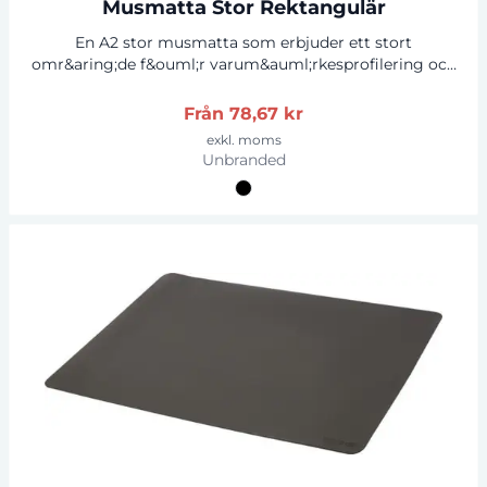
Musmatta Stor Rektangulär
En A2 stor musmatta som erbjuder ett stort
omr&aring;de f&ouml;r varum&auml;rkesprofilering och
utm&auml;rkt tryckkvalitet. Levereras p&aring; en
kvalitativ svart skumbas. Tillverkad av EVA-skum och
Från
78,67 kr
laminerat papper.
exkl. moms
Unbranded