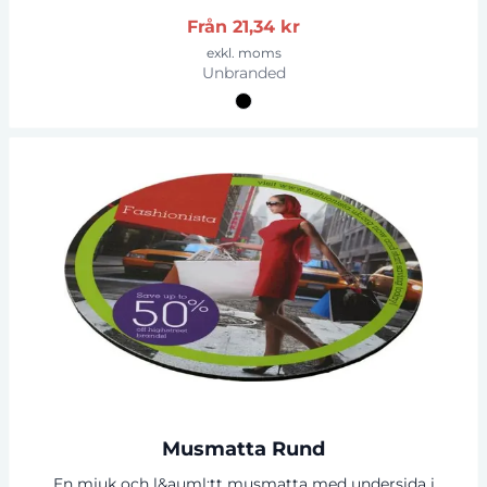
skumbas. Tillverkad av EVA-skum och laminerat papper.
Från
21,34 kr
exkl. moms
Unbranded
Musmatta Rund
En mjuk och l&auml;tt musmatta med undersida i