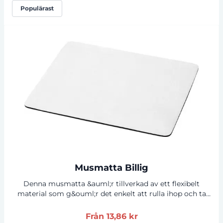
Populärast
Musmatta Billig
Denna musmatta &auml;r tillverkad av ett flexibelt
material som g&ouml;r det enkelt att rulla ihop och ta
med dig p&aring; resor eller f&ouml;rvara i dina
v&auml;skor. Den har en texturerad yta som ger bra
Från
13,86 kr