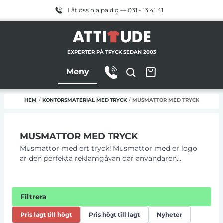
Låt oss hjälpa dig — 031 - 13 41 41
EXPERTER PÅ TRYCK SEDAN 2003
Meny
HEM
/
KONTORSMATERIAL MED TRYCK
/
MUSMATTOR MED TRYCK
MUSMATTOR MED TRYCK
Musmattor med ert tryck! Musmattor med er logo
är den perfekta reklamgåvan där användaren
påminns om ditt budskap varje gång gång man
sätter sig vid datorn. Musmattor är ett
kostnadseffektiv budskap med lång livslängd.
Filtrera
Musmattor lämpar sig även väldigt bra för att
skickas ut tillsammans med reklamerbjudande med
Pris lågt till högt
Pris högt till lågt
Nyheter
posten då de är lätta och ryms i ett vanligt kuvert.