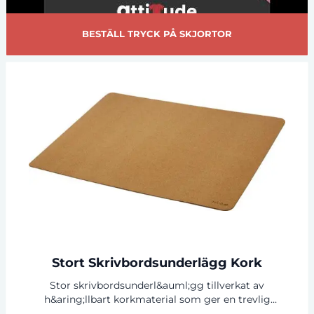
BESTÄLL TRYCK PÅ SKJORTOR
Stort Skrivbordsunderlägg Kork
Stor skrivbordsunderl&auml;gg tillverkat av
h&aring;llbart korkmaterial som ger en trevlig
k&auml;nsla och smidig hantering av musen, vilket