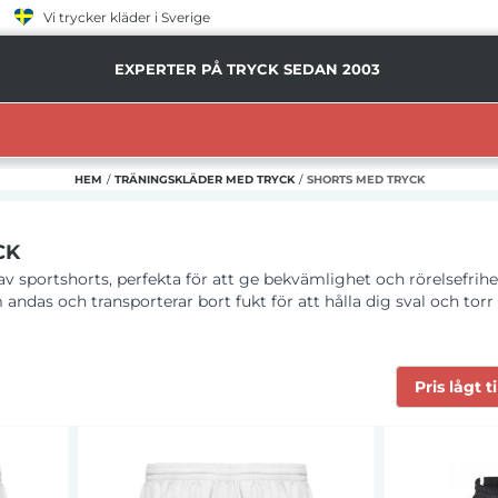
Vi trycker kläder i Sverige
EXPERTER PÅ TRYCK SEDAN 2003
HEM
/
TRÄNINGSKLÄDER MED TRYCK
/
SHORTS MED TRYCK
CK
v sportshorts, perfekta för att ge bekvämlighet och rörelsefrihe
andas och transporterar bort fukt för att hålla dig sval och torr 
saktivitet och personliga preferenser. Oavsett om du tränar på gy
 att ge en optimal prestation.
Pris lågt t