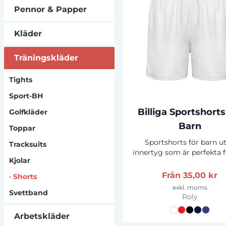
Pennor & Papper
Kläder
Träningskläder
Tights
Sport-BH
Billiga Sportshorts
Golfkläder
Barn
Toppar
Sportshorts för barn u
Tracksuits
innertyg som är perfekta f
Kjolar
typer av fysisk aktivite
Utformade med justerbar
Från
35,00 kr
·
Shorts
och dragsnodd i midja
exkl. moms
Svettband
tillverkade i andningsbart
Roly
tyg som är enkelt att tvät
torka. Skapade i 100% Poly
Arbetskläder
dessa shorts är både be