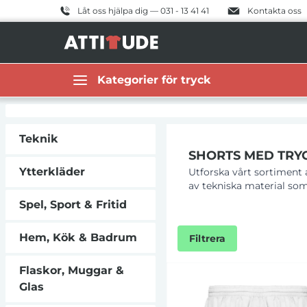
Låt oss hjälpa dig — 031 - 13 41 41
Kontakta oss
Kategorier för tryck
Teknik
SHORTS MED TRY
Ytterkläder
Utforska vårt sortiment a
av tekniska material som 
för att passa din träning
Spel, Sport & Fritid
sportshorts idealiska för
Hem, Kök & Badrum
Filtrera
Flaskor, Muggar &
Glas