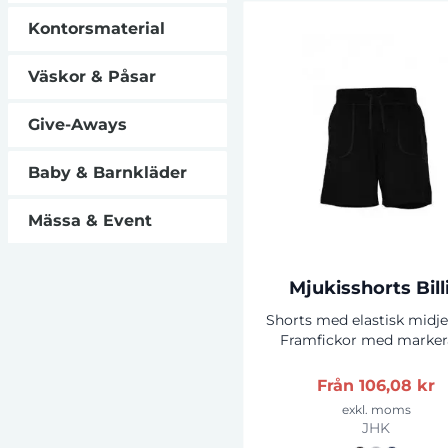
och slitstarka. Finns tillgän
Kontorsmaterial
5 olika färger.
Väskor & Påsar
Give-Aways
Baby & Barnkläder
Mässa & Event
Mjukisshorts Bill
Shorts med elastisk midj
Framfickor med marke
sömmar. Bakficka.
Från
106,08 kr
exkl. moms
JHK