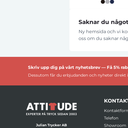
Saknar du någo
Ny hemsida och vi kom
oss om du saknar någ
Skriv upp dig på vårt nyhetsbrev — Få 5% raba
Dessutom får du erbjudanden och nyheter direkt i
KONTAK
Kontaktfor
Telefon
Julian Trycker AB
Showroom