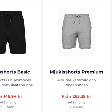
sshorts Basic
Mjukisshorts Premium
ts i unisexmodell.
Airlume-kammad och
 bomull/återvunnen
ringspunnen
orstad fleece. Elastisk
bomull/polyesterfleece.
gsko med runt snöre.
Sidofickor. DTM-dragsko. Utan
ån
146,94 kr
Från
265,35 kr
kor framtill. Bakficka.
bakficka. Utan J-stygn.
exkl. moms
exkl. moms
ant med dubbel söm.
SF Men
Canvas
gen etikett.