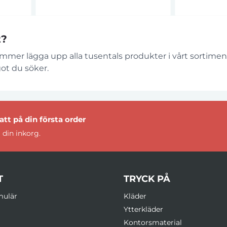
Återför
återvinnin
tillverkade
t?
mer lägga upp alla tusentals produkter i vårt sortiment
ot du söker.
tt på din första order
 din inkorg.
T
TRYCK PÅ
mulär
Kläder
Ytterkläder
Kontorsmaterial