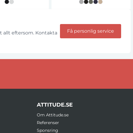
slutningsbara och
gsbara påsar som är
 av 100 % återvunnen
plast.
Få personlig service
 allt eftersom. Kontakta
ATTITUDE.SE
Om Attitude.se
Referenser
Sponsring