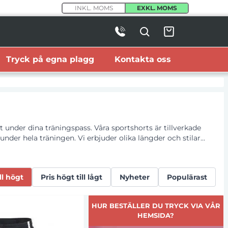
INKL. MOMS
EXKL. MOMS
Tryck på egna plagg
Kontakta oss
t under dina träningspass. Våra sportshorts är tillverkade
under hela träningen. Vi erbjuder olika längder och stilar
mmet, joggar, spelar fotboll eller andra sporter, så är våra
ill högt
Pris högt till lågt
Nyheter
Populärast
HUR BESTÄLLER DU TRYCK VIA VÅR
HEMSIDA?