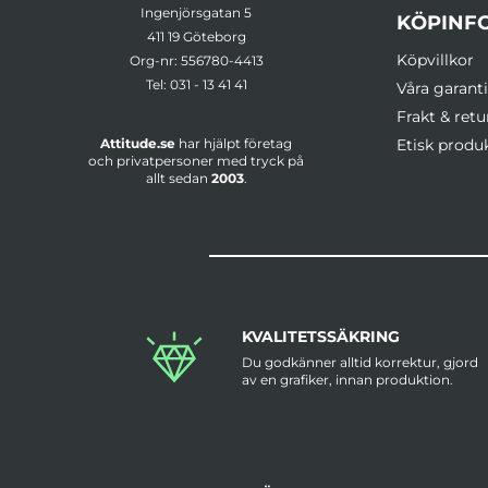
Ingenjörsgatan 5
KÖPINF
411 19 Göteborg
Köpvillkor
Org-nr: 556780-4413
Tel:
031 - 13 41 41
Våra garanti
Frakt & retu
Attitude.se
har hjälpt företag
Etisk produ
och privatpersoner med tryck på
allt sedan
2003
.
KVALITETSSÄKRING
Du godkänner alltid korrektur, gjord
av en grafiker, innan produktion.