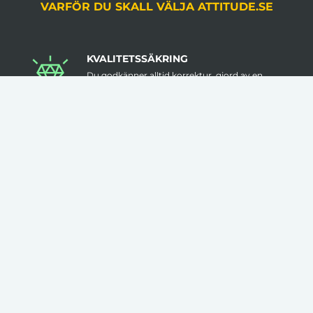
VARFÖR DU SKALL VÄLJA ATTITUDE.SE
KVALITETSSÄKRING
Du godkänner alltid korrektur, gjord av en
grafiker, innan produktion.
LÅGA VOLYMKRAV
Flera av våra artiklar har 1 artikel som minsta
beställningsantal.
INGA STARTAVGIFTER
I vår prissättning tillkommer inga startavgifter.
KLÄDER TRYCKS I SVERIGE
Flera av våra kläder trycks i Sverige med hög
kvalitet & låga felmarginaler.
FRI FRAKT ÖVER 3000KR