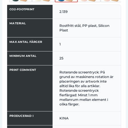
CO2-FOOTPRINT
2.139
MATERIAL
Rostfritt stål, PP plast, Silicon
Plast
MAX ANTAL FÄRGER
1
MINIMUM ANTAL
25
PRINT COMMENT
Roterande screentryck: På
grund av maskinens rotation är
placeringen av artwork inte
alltid lika för alla artiklar.
Roterande screentryck
flerfärgad: Minst 1 mm
mellanrum mellan element i
olika färger.
PRODUCERAD I
KINA