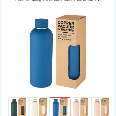
18/8 rostfritt stål förhindrar kondens på utsidan
av flaskan och den trendiga matta pulver-spray-
finishen gör den extra hållbar. BPA-fri, testad
och godkänd enligt tysk lagstiftning om
livsmedelssäkerhet (LFGB). Testad och godkänd
för ftalatinnehåll enligt REACH-förordningarna.
Volymkapacitet 500 ml. Handdisk
rekommenderas. Levereras i en återvunnen
presentförpackning av kartong.