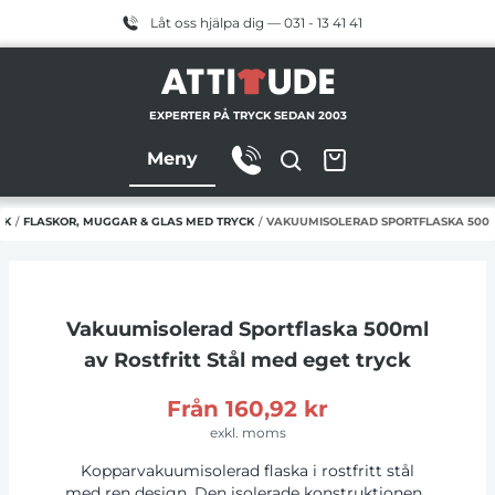
Låt oss hjälpa dig — 031 - 13 41 41
EXPERTER PÅ TRYCK SEDAN 2003
Meny
CK
/
FLASKOR, MUGGAR & GLAS MED TRYCK
/
VAKUUMISOLERAD SPORTFLASKA 500ML
Vakuumisolerad Sportflaska 500ml
av Rostfritt Stål
med eget tryck
Från
160,92 kr
exkl. moms
Kopparvakuumisolerad flaska i rostfritt stål
med ren design. Den isolerade konstruktionen i