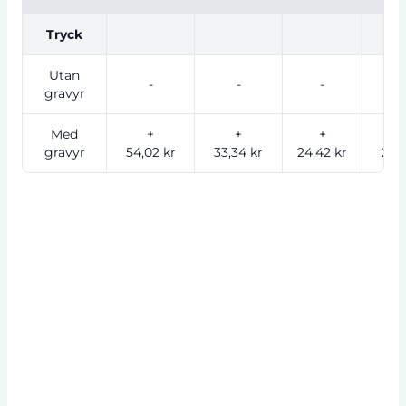
Tryck
Utan
-
-
-
gravyr
Med
+
+
+
gravyr
54,02 kr
33,34 kr
24,42 kr
21,3