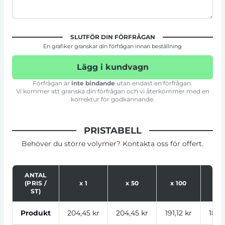
SLUTFÖR DIN FÖRFRÅGAN
En grafiker granskar din förfrågan innan beställning
Lägg i kundvagn
Förfrågan är
inte bindande
utan endast en förfrågan.
Vi kommer att granska din förfrågan och vi återkommer med en
korrektur för godkännande.
PRISTABELL
Behöver du större volymer? Kontakta oss för offert.
ANTAL
(PRIS /
x
1
x
50
x
100
x
2
ST)
Tabell som visar priser för produkt, tryckalternativ oc
Produkt
204,45 kr
204,45 kr
191,12 kr
183,