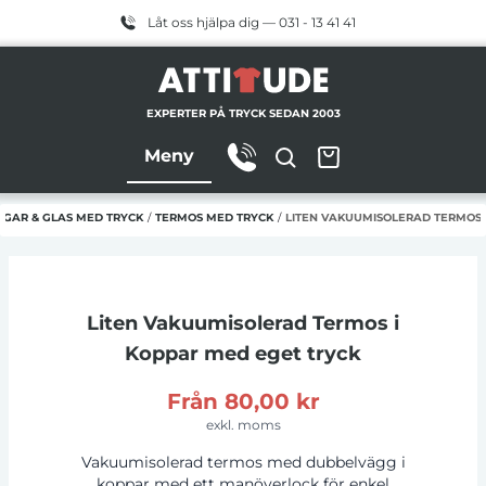
Låt oss hjälpa dig — 031 - 13 41 41
EXPERTER PÅ TRYCK SEDAN 2003
Meny
GGAR & GLAS MED TRYCK
/
TERMOS MED TRYCK
/
LITEN VAKUUMISOLERAD TERMOS 
Liten Vakuumisolerad Termos i
Koppar
med eget tryck
Från
80,00 kr
exkl. moms
Vakuumisolerad termos med dubbelvägg i
koppar med ett manöverlock för enkel