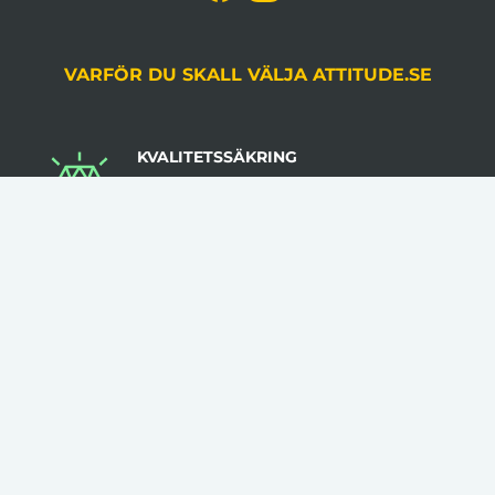
VARFÖR DU SKALL VÄLJA ATTITUDE.SE
KVALITETSSÄKRING
Du godkänner alltid korrektur, gjord av en
grafiker, innan produktion.
LÅGA VOLYMKRAV
Flera av våra artiklar har 1 artikel som minsta
beställningsantal.
INGA STARTAVGIFTER
I vår prissättning tillkommer inga startavgifter.
KLÄDER TRYCKS I SVERIGE
Flera av våra kläder trycks i Sverige med hög
kvalitet & låga felmarginaler.