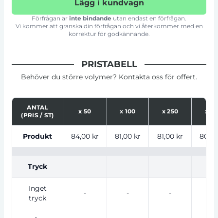
Lägg i kundvagn
Förfrågan är
inte bindande
utan endast en förfrågan.
Vi kommer att granska din förfrågan och vi återkommer med en
korrektur för godkännande.
PRISTABELL
Behöver du större volymer? Kontakta oss för offert.
ANTAL
x
50
x
100
x
250
x
50
(PRIS / ST)
Tabell som visar priser för produkt, tryckalternativ oc
Produkt
84,00 kr
81,00 kr
81,00 kr
80,00
Tryck
Inget
-
-
-
-
tryck