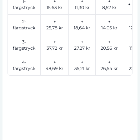
1-
+
+
+
+ 7,30
färgstryck
15,63 kr
11,30 kr
8,52 kr
2-
+
+
+
+
färgstryck
25,78 kr
18,64 kr
14,05 kr
12,04
3-
+
+
+
+
färgstryck
37,72 kr
27,27 kr
20,56 kr
17,62
4-
+
+
+
+
färgstryck
48,69 kr
35,21 kr
26,54 kr
22,75