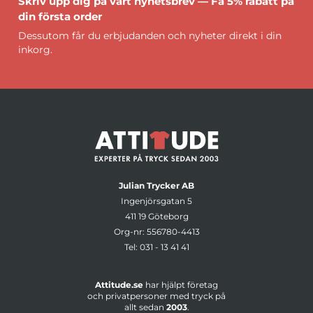
Skriv upp dig på vårt nyhetsbrev — Få 5% rabatt på
din första order
Dessutom får du erbjudanden och nyheter direkt i din
inkorg.
Julian Trycker AB
Ingenjörsgatan 5
411 19 Göteborg
Org-nr: 556780-4413
Tel:
031 - 13 41 41
Attitude.se
har hjälpt företag
och privatpersoner med tryck på
allt sedan
2003
.