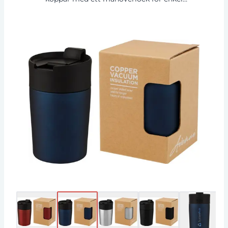
drickning under körning eller multitasking. Det
isolerade 18/8 rostfria stålet håller drycker
varma eller kalla i flera timmar. BPA-fri, testad
och godkänd enligt tysk lagstiftning om livsme