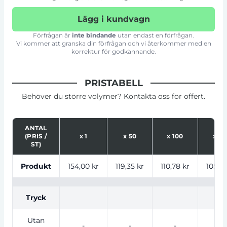
Lägg i kundvagn
Förfrågan är
inte bindande
utan endast en förfrågan.
Vi kommer att granska din förfrågan och vi återkommer med en
korrektur för godkännande.
PRISTABELL
Behöver du större volymer? Kontakta oss för offert.
ANTAL
(PRIS /
x
1
x
50
x
100
x
25
ST)
Tabell som visar priser för produkt, tryckalternativ oc
Produkt
154,00 kr
119,35 kr
110,78 kr
105,87
Tryck
Utan
-
-
-
-