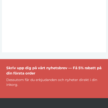
Skriv upp dig på vårt nyhetsbrev — Få 5% rabatt på
din första order
Dessutom får du erbjudanden och nyheter direkt i din
inkorg.