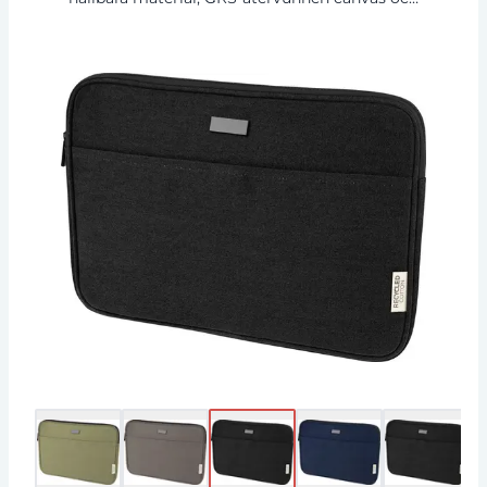
GRS-RPET-foder. Det har ett skyddat laptopfack
och en öppen framficka med
kardborrestängning. Dekorativ metallplatta i
matt finish med plats för branding. 80% GRS-
certifierad återvunnen bomull och 20% Bomull