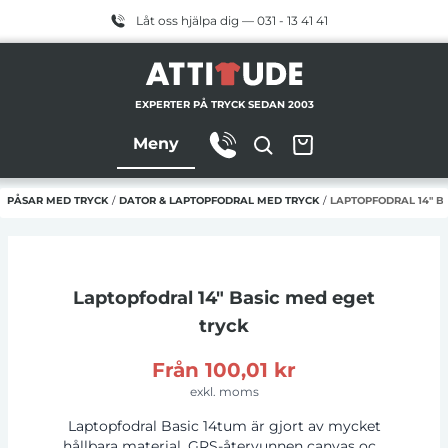
Låt oss hjälpa dig — 031 - 13 41 41
EXPERTER PÅ TRYCK SEDAN 2003
Meny
& PÅSAR MED TRYCK
/
DATOR & LAPTOPFODRAL MED TRYCK
/
LAPTOPFODRAL 14" B
Laptopfodral 14" Basic
med eget
tryck
Från
100,01 kr
exkl. moms
Laptopfodral Basic 14tum är gjort av mycket
hållbara material, GRS-återvunnen canvas och