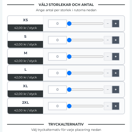
VÄLJ STORLEKAR OCH ANTAL
Ange antal per storlek i rutorna nedan
XS
−
+
42,00 kr / styck
S
−
+
42,00 kr / styck
M
−
+
42,00 kr / styck
L
−
+
42,00 kr / styck
XL
−
+
42,00 kr / styck
2XL
−
+
42,00 kr / styck
TRYCKALTERNATIV
Välj tryckalternativ för varje placering nedan