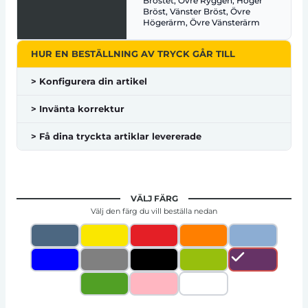
Bröstet, Övre Ryggen, Höger
Bröst, Vänster Bröst, Övre
Högerärm, Övre Vänsterärm
HUR EN BESTÄLLNING AV TRYCK GÅR TILL
> Konfigurera din artikel
> Invänta korrektur
> Få dina tryckta artiklar levererade
VÄLJ FÄRG
Välj den färg du vill beställa nedan