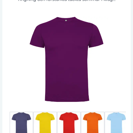
och axlar. Sidosömmar.