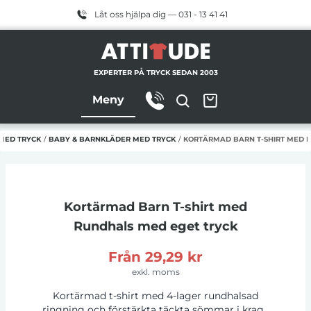
Låt oss hjälpa dig — 031 - 13 41 41
EXPERTER PÅ TRYCK SEDAN 2003
Meny
MED TRYCK
/
BABY & BARNKLÄDER MED TRYCK
/
KORTÄRMAD BARN T-SHIRT MED 
Kortärmad Barn T-shirt med
Rundhals
med eget tryck
Från
29,29 kr
exkl. moms
Kortärmad t-shirt med 4-lager rundhalsad
ringning och förstärkta täckta sömmar i krage