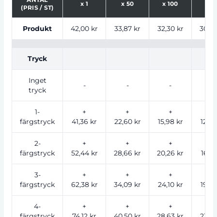
x
1
x
50
x
100
x
2
(PRIS / ST)
Tabell som visar priser för produkt, tryckalternativ oc
Produkt
42,00 kr
33,87 kr
32,30 kr
30,88
Tryck
Inget
-
-
-
-
tryck
1-
+
+
+
+
färgstryck
41,36 kr
22,60 kr
15,98 kr
12,99
2-
+
+
+
+
färgstryck
52,44 kr
28,66 kr
20,26 kr
16,47
3-
+
+
+
+
färgstryck
62,38 kr
34,09 kr
24,10 kr
19,59
4-
+
+
+
+
färgstryck
74,12 kr
40,50 kr
28,63 kr
23,28