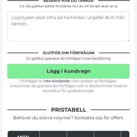
BESKRIV HUR DU TÄNKER
Ge vår grafiker bättre förståelse hur du vill att det skall se ut
SLUTFÖR DIN FÖRFRÅGAN
En grafiker granskar din förfrågan innan beställning
Lägg i kundvagn
Förfrågan är
inte bindande
utan endast en förfrågan.
Vi kommer att granska din förfrågan och vi återkommer med en
korrektur för godkännande.
PRISTABELL
Behöver du större volymer? Kontakta oss för offert.
ANTAL