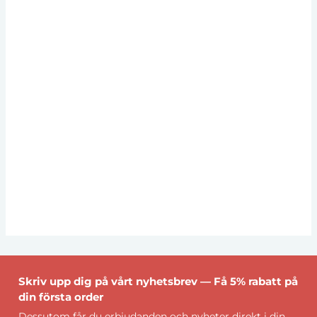
Skriv upp dig på vårt nyhetsbrev — Få 5% rabatt på
din första order
Dessutom får du erbjudanden och nyheter direkt i din