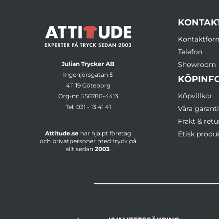
KONTAK
Kontaktfor
Telefon
Julian Trycker AB
Showroom
Ingenjörsgatan 5
KÖPINF
411 19 Göteborg
Köpvillkor
Org-nr: 556780-4413
Tel:
031 - 13 41 41
Våra garanti
Frakt & retu
Attitude.se
har hjälpt företag
Etisk produ
och privatpersoner med tryck på
allt sedan
2003
.