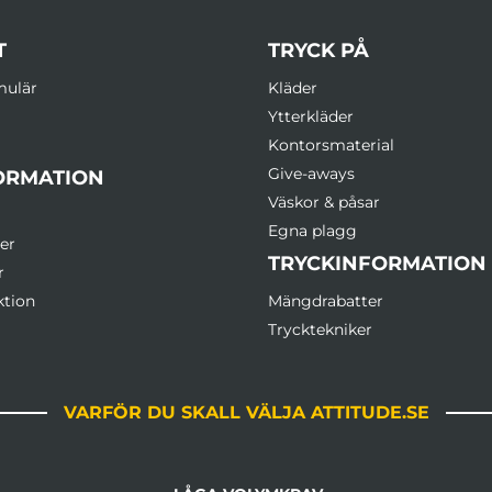
T
TRYCK PÅ
mulär
Kläder
Ytterkläder
Kontorsmaterial
Give-aways
ORMATION
Väskor & påsar
Egna plagg
er
TRYCKINFORMATION
r
ktion
Mängdrabatter
Trycktekniker
VARFÖR DU SKALL VÄLJA ATTITUDE.SE