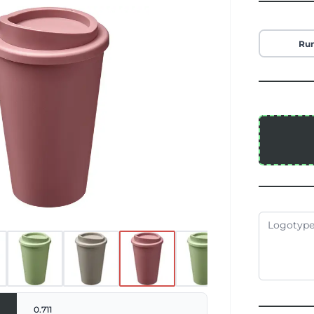
 sockerindustrin. Användningen av
nebär att mindre olja används vid
 av varje mugg. Muggen är 100 %
Ru
ar och packad i en återvunnen PE
ad i Storbritannien. BPA-fri. EN12875-1-
tål maskindisk och mikrovågsugn.
0.711