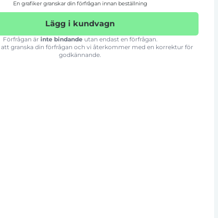
En grafiker granskar din förfrågan innan beställning
Lägg i kundvagn
Förfrågan är
inte bindande
utan endast en förfrågan.
att granska din förfrågan och vi återkommer med en korrektur för
godkännande.