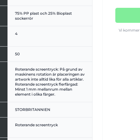
75% PP plast och 25% Bioplast
sockerrör
Vi kommer 
4
50
Roterande screentryck: På grund av
maskinens rotation är placeringen av
artwork inte alltid lika för alla artiklar.
Roterande screentryck flerfärgad:
Minst 1 mm mellanrum mellan
element i olika färger.
STORBRITANNIEN
Roterande screentryck