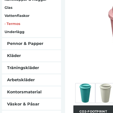
biprodukt från
Glas
sockerrör in
tillverkning
Vattenflaskor
återvinningsb
plastpåse.Tillverk
·
Termos
kompatibel, 
Underlägg
Pennor & Papper
Kläder
Träningskläder
Arbetskläder
Kontorsmaterial
Väskor & Påsar
CO2-FOOTPRINT