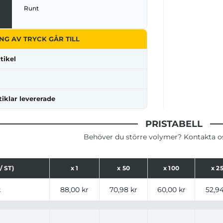
Runt
NG AV TRYCK GÅR TILL
tikel
tiklar levererade
PRISTABELL
Behöver du större volymer? Kontakta oss
/ ST)
x
1
x
50
x
100
x
2
ser för produkt, tryckalternativ och storlekar baserat på a
t
88,00 kr
70,98 kr
60,00 kr
52,94