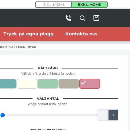
INKL. MOMS
EXKL. MOMS
Tryck på egna plagg
Kontakta oss
BAR PLAST MED TRYCK
VÄLJ FÄRG
Välj den färg du vill beställa nedan
VÄLJ ANTAL
Ange önskat antal nedan
−
+