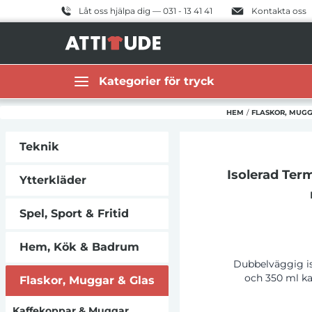
Låt oss hjälpa dig — 031 - 13 41 41
Kontakta oss
Kategorier för tryck
HEM
/
FLASKOR, MUGG
Teknik
Isolerad Ter
Ytterkläder
Spel, Sport & Fritid
Hem, Kök & Badrum
Dubbelväggig i
och 350 ml ka
Flaskor, Muggar & Glas
kommer från so
absorberar koldio
Kaffekoppar & Muggar