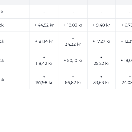
ck
-
-
-
-
ck
+ 44,52 kr
+ 18,83 kr
+ 9,48 kr
+ 6,7
+
ck
+ 81,14 kr
+ 17,27 kr
+ 12,3
34,32 kr
+
+
ck
+ 50,10 kr
+ 18,0
118,42 kr
25,22 kr
+
+
+
+
ck
157,98 kr
66,82 kr
33,63 kr
24,08