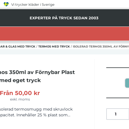
Vi trycker kläder i Sverige
EXPERTER PÅ TRYCK SEDAN 2003
AR & GLAS MED TRYCK
/
TERMOS MED TRYCK
/
ISOLERAD TERMOS 350ML AV FÖRNY
mos 350ml av Förnybar Plast
med eget tryck
Från
50,00 kr
exkl. moms
solerad termosmugg med skruvlock
pacitet. Innehåller 25 % plast som
ckerrör. Denna förnyelsebara källa
xid samtidigt som den växer och är en