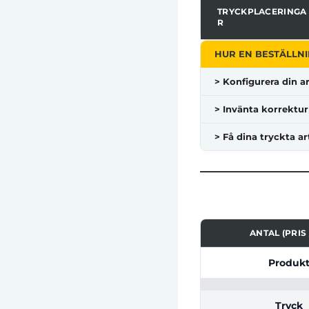
TRYCKPLACERINGA
R
HUR EN BESTÄLLNI
> Konfigurera din ar
> Invänta korrektur
> Få dina tryckta ar
ANTAL (PRIS 
Tabell som visar pri
Produk
Tryck