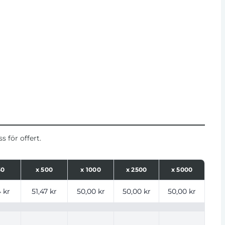
 för offert.
50
x
500
x
1000
x
2500
x
5000
ntal
 kr
51,47 kr
50,00 kr
50,00 kr
50,00 kr