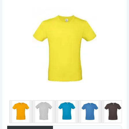
Mainstream modern passform. Tubformigt
konstruktion. Smal ribbad krage. Nackband.
Satin etikett. 100% ringspunnen bomull. Single
jersey stickad trikå. Pre-krympt. Resistent tyg.
Mycket slät och jämn yta. B&C Collection är
medlem i Fair Wear Foundation.