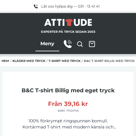
Låt oss hjälpa dig — 031 - 13 41 41
EXPERTER PÅ TRYCK SEDAN 2003
Meny
HEM
/
KLÄDER MED TRYCK
/
T-SHIRT MED TRYCK
/
B&C T-SHIRT BILLIG MED TRYCK
B&C T-shirt Billig
med eget tryck
Från
39,16 kr
exkl. moms
100% förkrympt ringspunnen bomull.
Kortärmad T-shirt med modern känsla och
oförändrad 150g tyg kvalitet av B & C i 20 år.