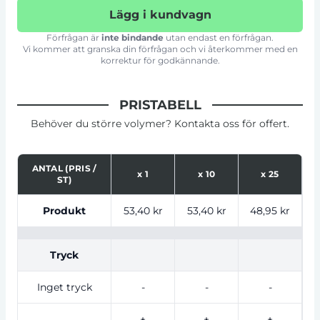
Lägg i kundvagn
Förfrågan är
inte bindande
utan endast en förfrågan.
Vi kommer att granska din förfrågan och vi återkommer med en
korrektur för godkännande.
PRISTABELL
Behöver du större volymer? Kontakta oss för offert.
ANTAL (PRIS /
x
1
x
10
x
25
ST)
Tabell som visar priser för produkt, tryckalternativ oc
Produkt
53,40 kr
53,40 kr
48,95 kr
4
Tryck
Inget tryck
-
-
-
+
+
+