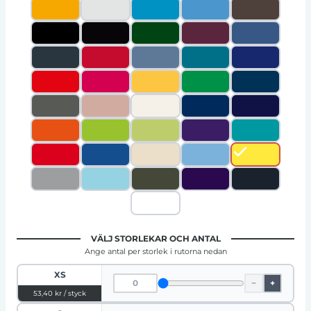
VÄLJ STORLEKAR OCH ANTAL
Ange antal per storlek i rutorna nedan
XS
−
+
53,40 kr / styck