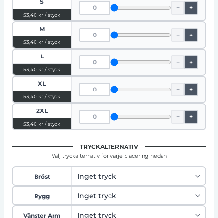
S
−
+
53,40 kr / styck
M
−
+
53,40 kr / styck
L
−
+
53,40 kr / styck
XL
−
+
53,40 kr / styck
2XL
−
+
53,40 kr / styck
TRYCKALTERNATIV
Välj tryckalternativ för varje placering nedan
Bröst
Rygg
Vänster Arm