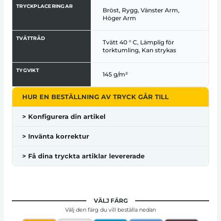
TRYCKPLACERINGAR
Bröst, Rygg, Vänster Arm,
Höger Arm
TVÄTTRÅD
Tvätt 40 ° C, Lämplig för
torktumling, Kan strykas
TYGVIKT
145 g/m²
HUR EN BESTÄLLNING AV TRYCK GÅR TILL
> Konfigurera din artikel
> Invänta korrektur
> Få dina tryckta artiklar levererade
VÄLJ FÄRG
Välj den färg du vill beställa nedan