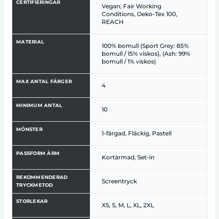
CERTIFIERINGAR
Vegan, Fair Working
Conditions, Oeko-Tex 100,
REACH
MATERIAL
100% bomull (Sport Grey: 85%
bomull / 15% viskos), (Ash: 99%
bomull / 1% viskos)
MAX ANTAL FÄRGER
4
MINIMUM ANTAL
10
MÖNSTER
1-färgad, Fläckig, Pastell
PASSFORM ÄRM
Kortärmad, Set-in
REKOMMENDERAD
Screentryck
TRYCKMETOD
STORLEKAR
XS, S, M, L, XL, 2XL