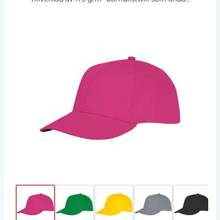
Med broderade öljetter för optimal ventilation
ser kepsen till att du håller dig sval och lugn
under dina utomhusaktiviteter. De
strukturerade frontpanelerna ger en åtsittande
och snygg passform. Med en huvudomkrets på
58 cm garanterar den en skräddarsydd
passform för en mängd olika huvudstorlekar.
Kardborr- och öglfästena i tyg ger enkel
justering så att du kan få perfekt passform. Ett
utmärkt val för alla evenemang.