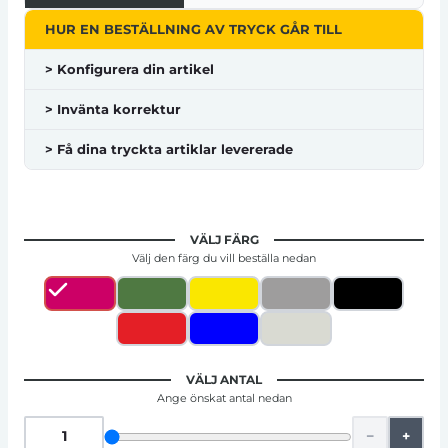
HUR EN BESTÄLLNING AV TRYCK GÅR TILL
> Konfigurera din artikel
> Invänta korrektur
> Få dina tryckta artiklar levererade
VÄLJ FÄRG
Välj den färg du vill beställa nedan
VÄLJ ANTAL
Ange önskat antal nedan
−
+