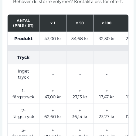
Behöver du större volymer? Kontakta oss för offert.
ANTAL
x
1
x
50
x
100
x
2
(PRIS / ST)
Tabell som visar priser för produkt, tryckalternativ oc
Produkt
43,00 kr
34,68 kr
32,30 kr
29,41
Tryck
Inget
-
-
-
-
tryck
1-
+
+
+
+
färgstryck
47,00 kr
27,13 kr
17,47 kr
13,41
2-
+
+
+
+
färgstryck
62,60 kr
36,14 kr
23,27 kr
17,86
3-
+
+
+
+