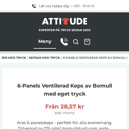
Låt oss hjälpa dig — 031 - 13 41 41
EXPERTER PÅ TRYCK SEDAN 2003
Meny
ÄDER MED TRYCK
/
KEPSAR MED TRYCK
/
6-PANELS VENTILERAD KEPS AV BOMULL 
6-Panels Ventilerad Keps av Bomull
med eget tryck
Från
28,57 kr
exkl. moms
Ares 6-panelskeps - perfekt för alla evenemang.
Tillverkad av 175 g/m² bomullstwill som andas.