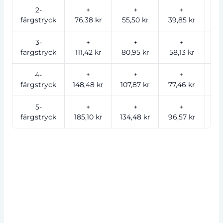
2-
+
+
+
färgstryck
76,38 kr
55,50 kr
39,85 kr
31
3-
+
+
+
färgstryck
111,42 kr
80,95 kr
58,13 kr
45
4-
+
+
+
färgstryck
148,48 kr
107,87 kr
77,46 kr
61
5-
+
+
+
färgstryck
185,10 kr
134,48 kr
96,57 kr
76