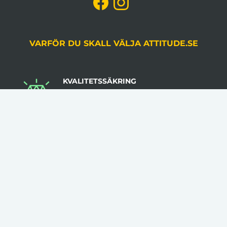
VARFÖR DU SKALL VÄLJA ATTITUDE.SE
KVALITETSSÄKRING
Du godkänner alltid korrektur, gjord av en
grafiker, innan produktion.
LÅGA VOLYMKRAV
Flera av våra artiklar har 1 artikel som minsta
beställningsantal.
INGA STARTAVGIFTER
I vår prissättning tillkommer inga startavgifter.
KLÄDER TRYCKS I SVERIGE
Flera av våra kläder trycks i Sverige med hög