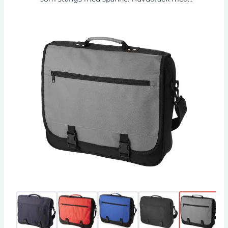
blixtlås och flera öppna fack under locket som
även har en ficka med blixtlås.