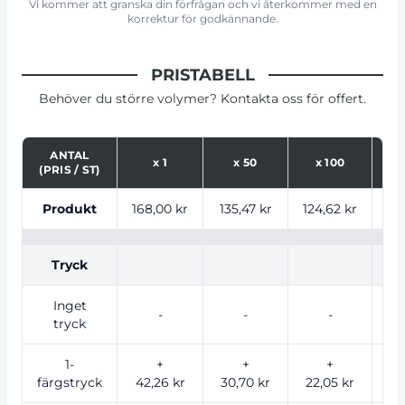
Vi kommer att granska din förfrågan och vi återkommer med en
korrektur för godkännande.
PRISTABELL
Behöver du större volymer? Kontakta oss för offert.
ANTAL
x
1
x
50
x
100
(PRIS / ST)
Tabell som visar priser för produkt, tryckalternativ oc
Produkt
168,00 kr
135,47 kr
124,62 kr
114
Tryck
Inget
-
-
-
tryck
1-
+
+
+
färgstryck
42,26 kr
30,70 kr
22,05 kr
17