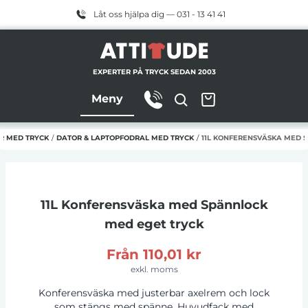
Låt oss hjälpa dig — 031 - 13 41 41
EXPERTER PÅ TRYCK SEDAN 2003
Meny
R MED TRYCK
/
DATOR & LAPTOPFODRAL MED TRYCK
/
11L KONFERENSVÄSKA MED 
11L Konferensväska med Spännlock
med eget tryck
Från
110,01 kr
exkl. moms
Konferensväska med justerbar axelrem och lock
som stängs med spänne. Huvudfack med