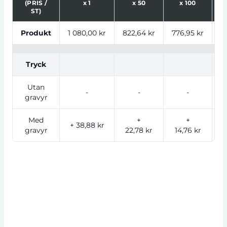
(PRIS /
x
1
x
50
x
100
ST)
Tabell som visar priser för produkt, tryckalternativ oc
Produkt
1 080,00 kr
822,64 kr
776,95 kr
7
Tryck
Utan
-
-
-
gravyr
Med
+
+
+ 38,88 kr
gravyr
22,78 kr
14,76 kr
1