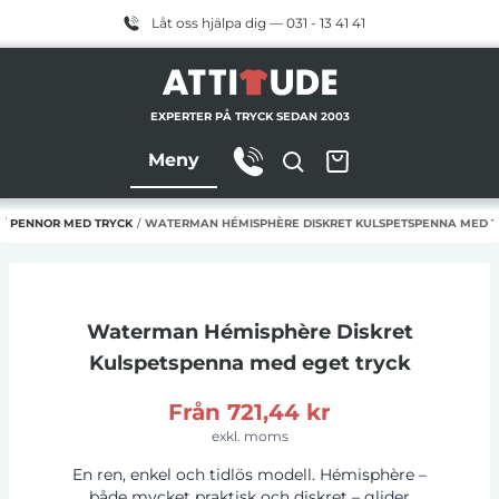
Låt oss hjälpa dig — 031 - 13 41 41
EXPERTER PÅ TRYCK SEDAN 2003
Meny
/
PENNOR MED TRYCK
/
WATERMAN HÉMISPHÈRE DISKRET KULSPETSPENNA MED T
Waterman Hémisphère Diskret
Kulspetspenna
med eget tryck
Från
721,44 kr
exkl. moms
En ren, enkel och tidlös modell. Hémisphère –
både mycket praktisk och diskret – glider