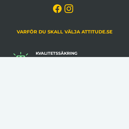
VARFÖR DU SKALL VÄLJA ATTITUDE.SE
KVALITETSSÄKRING
Du godkänner alltid korrektur, gjord av en
grafiker, innan produktion.
LÅGA VOLYMKRAV
Flera av våra artiklar har 1 artikel som minsta
beställningsantal.
INGA STARTAVGIFTER
I vår prissättning tillkommer inga startavgifter.
KLÄDER TRYCKS I SVERIGE