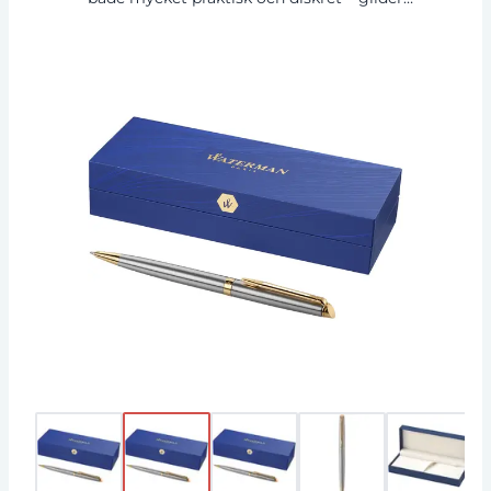
obemärkt ner i fickan, väskan eller dagboken.
En design som kombinerar naturlig, förförisk
elegans med äkta attraktionskraft. Inklusive en
refill. Exklusiv design. Waterman
presentförpackning.