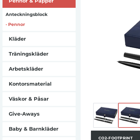
Pennor & Papper
Detta premium
innovation för kat
Anteckningsblock
Förpacka
·
Pennor
Kläder
Träningskläder
Arbetskläder
Kontorsmaterial
Väskor & Påsar
Give-Aways
Baby & Barnkläder
CO2-FOOTPRINT