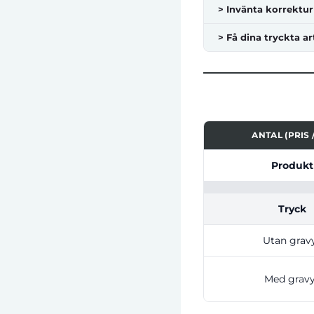
> Invänta korrektur
> Få dina tryckta ar
ANTAL (PRIS /
Tabell som visar pri
Produkt
Tryck
Utan grav
Med grav