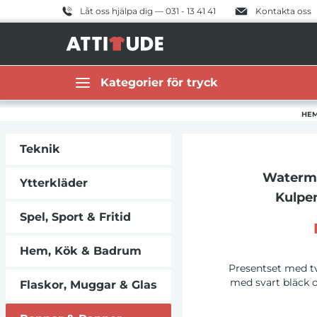
Låt oss hjälpa dig — 031 - 13 41 41
Kontakta oss
Kategorier för tryck
HE
Teknik
Waterma
Ytterkläder
Kulpe
Spel, Sport & Fritid
Hem, Kök & Badrum
Presentset med t
med svart bläck o
Flaskor, Muggar & Glas
Waterman har en i
vardagliga valet