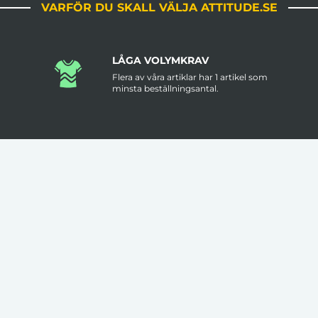
VARFÖR DU SKALL VÄLJA ATTITUDE.SE
LÅGA VOLYMKRAV
Flera av våra artiklar har 1 artikel som
minsta beställningsantal.
FRI FRAKT ÖVER 3000KR
Leveranstid är ungefär 2 veckor men
.
prata med oss om det är brådskande.
VAD VÅRA KUNDER SÄGER