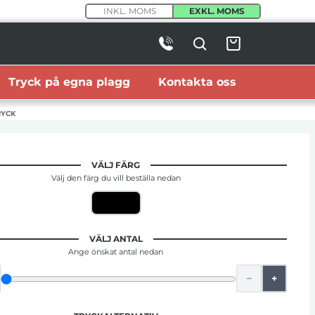
INKL. MOMS
EXKL. MOMS
Tryck på egna plagg
Kontakta oss
RYCK
VÄLJ FÄRG
Välj den färg du vill beställa nedan
VÄLJ ANTAL
Ange önskat antal nedan
−
+