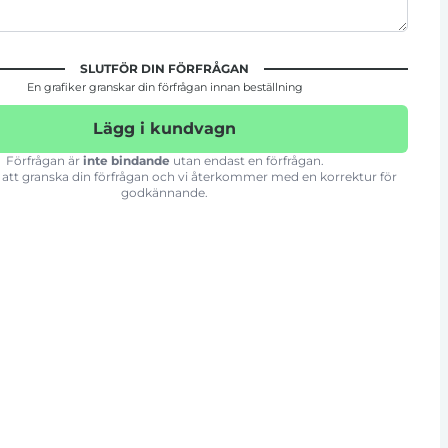
SLUTFÖR DIN FÖRFRÅGAN
En grafiker granskar din förfrågan innan beställning
Lägg i kundvagn
Förfrågan är
inte bindande
utan endast en förfrågan.
att granska din förfrågan och vi återkommer med en korrektur för
godkännande.