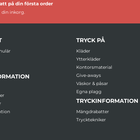
tt på din första order
 din inkorg.
T
TRYCK PÅ
mulär
Kläder
Ytterkläder
Kontorsmaterial
Give-aways
ORMATION
Väskor & påsar
Egna plagg
er
TRYCKINFORMATION
r
ktion
Mängdrabatter
Trycktekniker