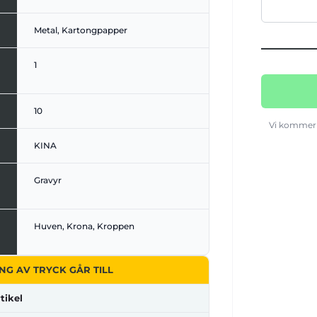
Metal, Kartongpapper
1
10
Vi kommer 
KINA
Gravyr
Huven, Krona, Kroppen
NG AV TRYCK GÅR TILL
tikel