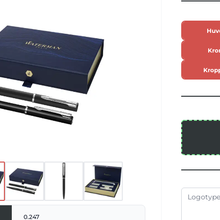
-pennset bidrar med kvalitet och
egorin fint skrivande. Exklusiv design.
de i en presentförpackning.
Huv
Kro
Krop
0.247