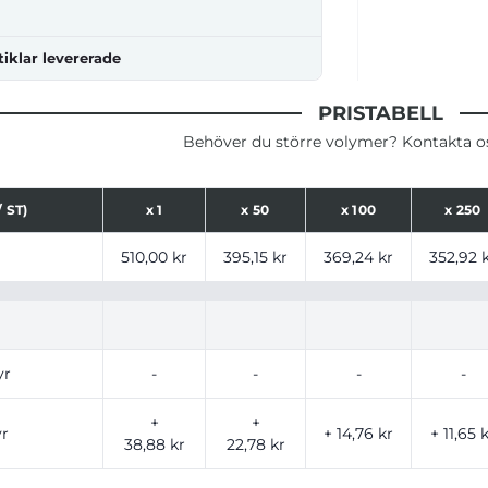
tiklar levererade
PRISTABELL
Behöver du större volymer? Kontakta oss
 ST)
x
1
x
50
x
100
x
250
ser för produkt, tryckalternativ och storlekar baserat på a
510,00 kr
395,15 kr
369,24 kr
352,92 
yr
-
-
-
-
+
+
yr
+ 14,76 kr
+ 11,65 
38,88 kr
22,78 kr