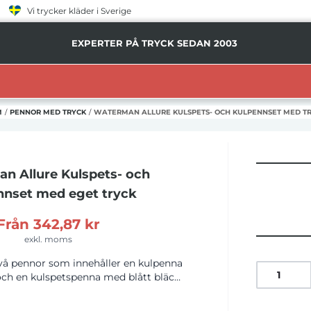
Vi trycker kläder i Sverige
EXPERTER PÅ TRYCK SEDAN 2003
M
/
PENNOR MED TRYCK
/
WATERMAN ALLURE KULSPETS- OCH KULPENNSET MED T
n Allure Kulspets- och
nnset
med eget tryck
Från
342,87 kr
exkl. moms
vå pennor som innehåller en kulpenna
ch en kulspetspenna med blått bläck.
konisk och välkänd design och är det
 av skrivinstrument för generationer.