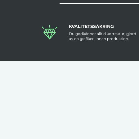
KVALITETSSÄKRING
Du godkänner alltid korrektur, gjord
av en grafiker, innan produktion.
KLÄDER TRYCKS I SVERIGE
Flera av våra kläder trycks i Sverige
med hög kvalitet & låga felmarginaler