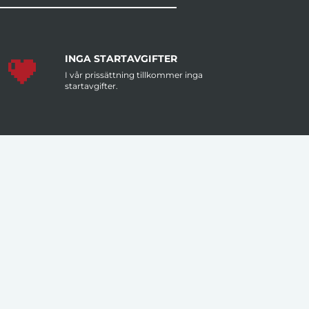
INGA STARTAVGIFTER
I vår prissättning tillkommer inga
startavgifter.
MÄNGDRABATT
Större antal artiklar per order ger dig
lägre pris per artikel.