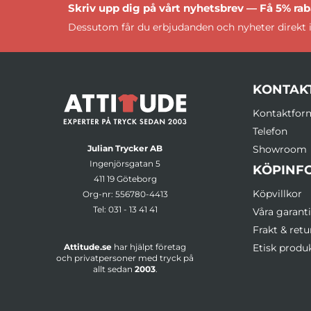
Skriv upp dig på vårt nyhetsbrev — Få 5% raba
Dessutom får du erbjudanden och nyheter direkt i
KONTAK
Kontaktfor
Telefon
Julian Trycker AB
Showroom
Ingenjörsgatan 5
KÖPINF
411 19 Göteborg
Köpvillkor
Org-nr: 556780-4413
Tel:
031 - 13 41 41
Våra garanti
Frakt & retu
Attitude.se
har hjälpt företag
Etisk produ
och privatpersoner med tryck på
allt sedan
2003
.