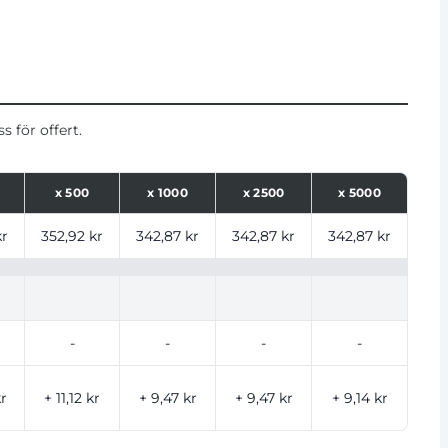
 för offert.
x
500
x
1000
x
2500
x
5000
ntal
kr
352,92 kr
342,87 kr
342,87 kr
342,87 kr
-
-
-
-
kr
+ 11,12 kr
+ 9,47 kr
+ 9,47 kr
+ 9,14 kr