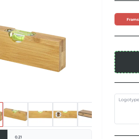
 gång. Flush är lätt, bärbar och har
tisk inbyggd flasköppnare. Eftersom
naturprodukt kan det finnas små
Frams
ärg och storlek per objekt, vilket kan
iga utskriftsresultatet. Förpackad i en
förpackning från hållbara källor.
0.21