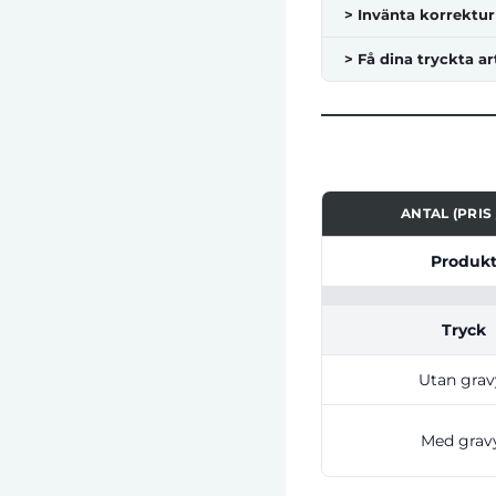
> Invänta korrektur
> Få dina tryckta ar
ANTAL (PRIS 
Tabell som visar pri
Produk
Tryck
Utan grav
Med grav