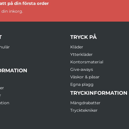
tt på din första order
 din inkorg.
T
TRYCK PÅ
mulär
Kläder
Ytterkläder
Kontorsmaterial
Give-aways
ORMATION
Väskor & påsar
Egna plagg
er
TRYCKINFORMATION
r
ktion
Mängdrabatter
Trycktekniker