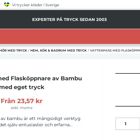
Vi trycker kläder i Sverige
EXPERTER PÅ TRYCK SEDAN 2003
EHÖR MED TRYCK
/
HEM, KÖK & BADRUM MED TRYCK
/
VATTENPASS MED FLASKÖPP
med Flasköppnare av Bambu
med eget tryck
Från
23,57 kr
exkl. moms
 av bambu är ett mångsidigt verktyg
-det-själv-entusiaster och erfarna
äkerställer att dina projekt är perfekt
per dig att uppnå ett professionellt