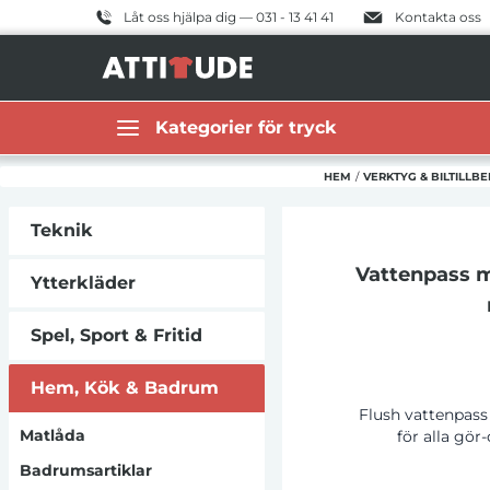
Låt oss hjälpa dig — 031 - 13 41 41
Kontakta oss
Kategorier för tryck
HEM
/
VERKTYG & BILTILLB
Teknik
Vattenpass 
Ytterkläder
Spel, Sport & Fritid
Hem, Kök & Badrum
Flush vattenpass
Matlåda
för alla gör
hantverkare. Det s
Badrumsartiklar
avvägda och hjäl