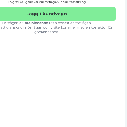
En grafiker granskar din förfrågan innan beställning
Lägg i kundvagn
Förfrågan är
inte bindande
utan endast en förfrågan.
att granska din förfrågan och vi återkommer med en korrektur för
godkännande.