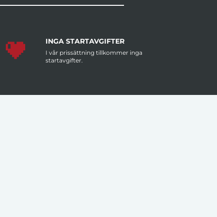
INGA STARTAVGIFTER
I vår prissättning tillkommer inga
startavgifter.
MÄNGDRABATT
Större antal artiklar per order ger dig
lägre pris per artikel.