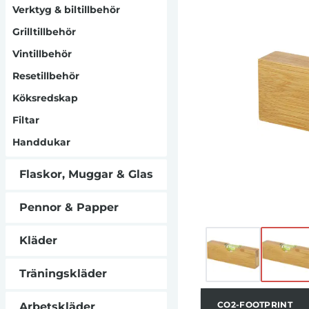
resultat varje
Verktyg & biltillbehör
dessutom en prak
Grilltillbehör
bambu är en 
variationer i f
Vintillbehör
påverka det slutl
Resetillbehör
STAC-present
Köksredskap
Filtar
Handdukar
Flaskor, Muggar & Glas
Pennor & Papper
Kläder
Träningskläder
CO2-FOOTPRINT
Arbetskläder