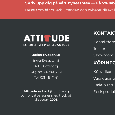
Skriv upp dig på vårt nyhetsbrev — Få 5% raba
Dessutom får du erbjudanden och nyheter direkt i
KONTAK
Kontaktfor
Telefon
Julian Trycker AB
Showroom
Ingenjörsgatan 5
KÖPINF
411 19 Göteborg
Köpvillkor
Org-nr: 556780-4413
Tel:
031 - 13 41 41
Våra garanti
Frakt & retu
Attitude.se
har hjälpt företag
Etisk produ
och privatpersoner med tryck på
allt sedan
2003
.