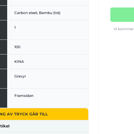
Carbon steel, Bambu (trä)
1
Vi kommer 
100
KINA
Gravyr
Framsidan
NG AV TRYCK GÅR TILL
tikel