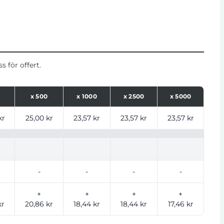
 för offert.
0
x
500
x
1000
x
2500
x
5000
ntal
kr
25,00 kr
23,57 kr
23,57 kr
23,57 kr
-
-
-
-
+
+
+
+
kr
20,86 kr
18,44 kr
18,44 kr
17,46 kr