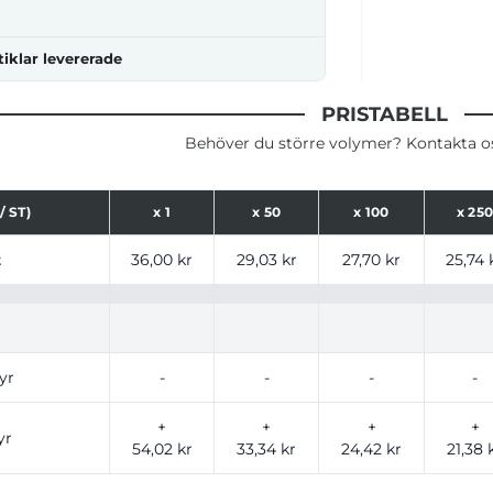
tiklar levererade
PRISTABELL
Behöver du större volymer? Kontakta oss
/ ST)
x
1
x
50
x
100
x
25
ser för produkt, tryckalternativ och storlekar baserat på a
t
36,00 kr
29,03 kr
27,70 kr
25,74 
yr
-
-
-
-
+
+
+
+
yr
54,02 kr
33,34 kr
24,42 kr
21,38 