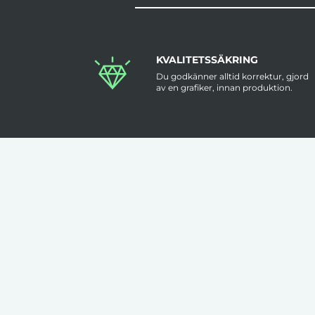
KVALITETSSÄKRING
Du godkänner alltid korrektur, gjord
av en grafiker, innan produktion.
KLÄDER TRYCKS I SVERIGE
Flera av våra kläder trycks i Sverige
med hög kvalitet & låga felmarginaler