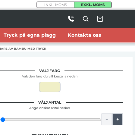
INKL. MOMS
EXKL. MOMS
Tryck på egna plagg
Kontakta oss
NARE AV BAMBU MED TRYCK
VÄLJ FÄRG
Välj den färg du vill beställa nedan
VÄLJ ANTAL
Ange önskat antal nedan
−
+