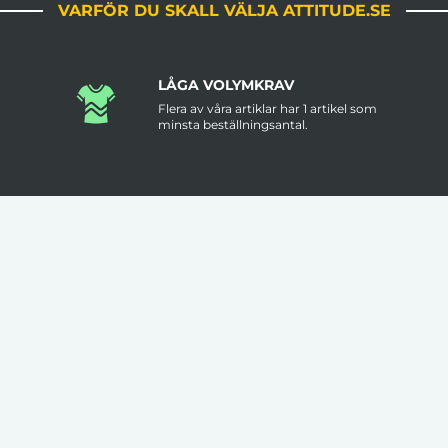
VARFÖR DU SKALL VÄLJA ATTITUDE.SE
LÅGA VOLYMKRAV
Flera av våra artiklar har 1 artikel som
minsta beställningsantal.
FRI FRAKT ÖVER 3000KR
Leveranstid är ungefär 2 veckor men
.
prata med oss om det är brådskande.
VAD VÅRA KUNDER SÄGER