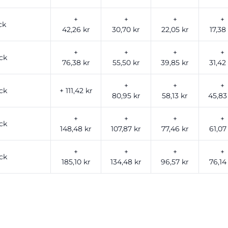
+
+
+
+
ck
42,26 kr
30,70 kr
22,05 kr
17,38
+
+
+
+
ck
76,38 kr
55,50 kr
39,85 kr
31,42
+
+
+
ck
+ 111,42 kr
80,95 kr
58,13 kr
45,83
+
+
+
+
ck
148,48 kr
107,87 kr
77,46 kr
61,07
+
+
+
+
ck
185,10 kr
134,48 kr
96,57 kr
76,14