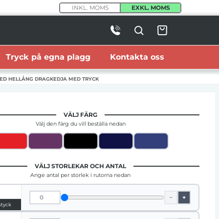
INKL. MOMS
EXKL. MOMS
Tryck på egna plagg
Kontakta oss
ED HELLÅNG DRAGKEDJA MED TRYCK
VÄLJ FÄRG
Välj den färg du vill beställa nedan
VÄLJ STORLEKAR OCH ANTAL
Ange antal per storlek i rutorna nedan
−
+
styck