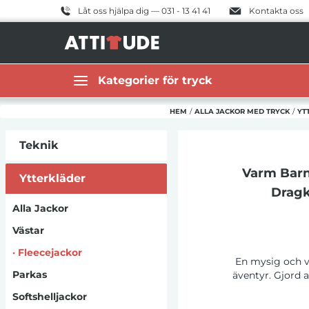
Låt oss hjälpa dig — 031 - 13 41 41
Kontakta oss
Kategorier för tryck
HEM
/
ALLA JACKOR MED TRYCK
/
YT
Teknik
Varm Barn
Ytterkläder
Dragk
Alla Jackor
Västar
·
Fleecejackor
En mysig och v
Parkas
äventyr. Gjord 
denna jacka hålle
Softshelljackor
Den höga kra