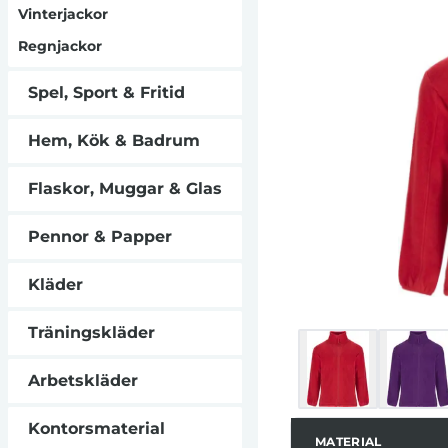
hellånga dragke
Vinterjackor
Sidfickorna erbjud
Regnjackor
kanterna vid ä
justeringar sä
borttagbar etiket
Spel, Sport & Fritid
utmärkt val för
Hem, Kök & Badrum
Flaskor, Muggar & Glas
Pennor & Papper
Kläder
Träningskläder
Arbetskläder
Kontorsmaterial
MATERIAL