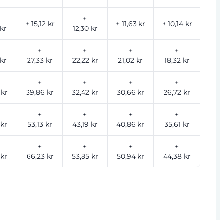
+
+ 15,12 kr
+ 11,63 kr
+ 10,14 kr
 kr
12,30 kr
+
+
+
+
 kr
27,33 kr
22,22 kr
21,02 kr
18,32 kr
+
+
+
+
 kr
39,86 kr
32,42 kr
30,66 kr
26,72 kr
+
+
+
+
 kr
53,13 kr
43,19 kr
40,86 kr
35,61 kr
+
+
+
+
 kr
66,23 kr
53,85 kr
50,94 kr
44,38 kr