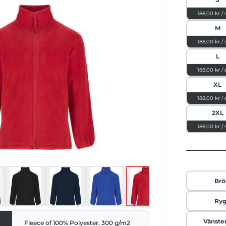
djan gör den enkel att ta på och av.
188,00 kr / 
er praktisk förvaring, och de elastiska
rmarna samt nedre fållen med inre
M
kerställer en skön passform. Med en
188,00 kr / 
t för extra komfort, är denna jacka ett
 det aktiva barnet. Finns i fem olika
L
färger.
188,00 kr / 
XL
188,00 kr / 
2XL
188,00 kr / 
Brö
Ry
Vänste
Fleece of 100% Polyester, 300 g/m2