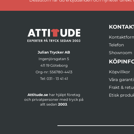
KONTAK
Kontaktfor
Telefon
Julian Trycker AB
Showroom
Ingenjörsgatan 5
KÖPINF
411 19 Göteborg
Köpvillkor
Org-nr: 556780-4413
Tel:
031 - 13 41 41
Våra garanti
Frakt & retu
Attitude.se
har hjälpt företag
Etisk produ
och privatpersoner med tryck på
allt sedan
2003
.