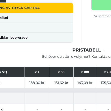
NG AV TRYCK GÅR TILL
Vi kommer 
tikel
tiklar levererade
PRISTABELL
Behöver du större volymer? Kontakta oss
/ ST)
x
1
x
50
x
100
x
25
ser för produkt, tryckalternativ och storlekar baserat på a
t
188,00 kr
151,62 kr
143,09 kr
135,30
ck
-
-
-
-