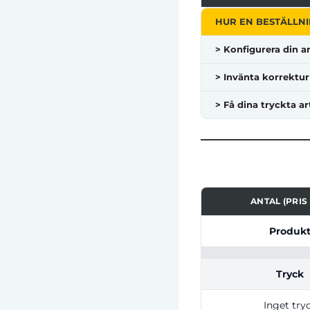
HUR EN BESTÄLLNI
> Konfigurera din ar
> Invänta korrektur
> Få dina tryckta ar
ANTAL (PRIS 
Tabell som visar pri
Produk
Tryck
Inget try