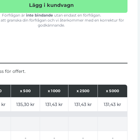
Lägg i kundvagn
Förfrågan är
inte bindande
utan endast en förfrågan.
att granska din förfrågan och vi återkommer med en korrektur för
godkännande.
 för offert.
0
x
500
x
1000
x
2500
x
5000
ntal
 kr
135,30 kr
131,43 kr
131,43 kr
131,43 kr
-
-
-
-