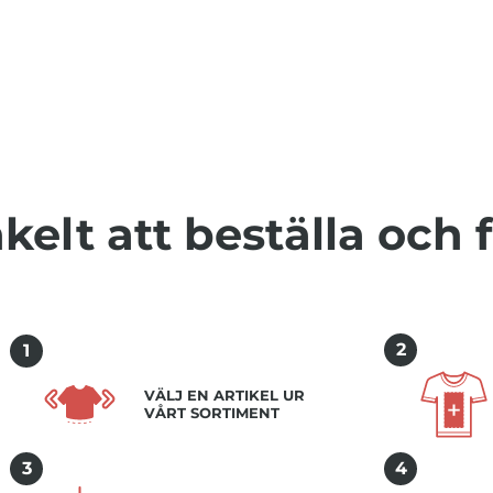
kelt att beställa och 
2
1
VÄLJ EN ARTIKEL UR
VÅRT SORTIMENT
3
4