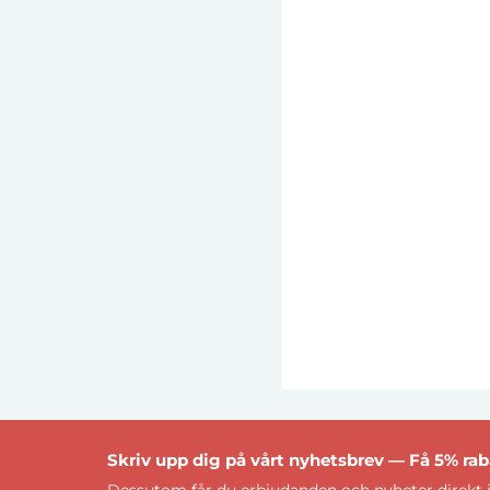
Skriv upp dig på vårt nyhetsbrev — Få 5% raba
Dessutom får du erbjudanden och nyheter direkt i