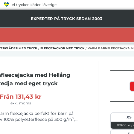
Vi trycker kläder i Sverige
EXPERTER PÅ TRYCK SEDAN 2003
TERKLÄDER MED TRYCK
/
FLEECEJACKOR MED TRYCK
/
VARM BARNFLEECEJACKA M
fleecejacka med Hellång
edja
med eget tryck
Från
131,43 kr
exkl. moms
arm fleecejacka perfekt för barn på
XS
av 100% polyesterfleece på 300 g/m²,
r ditt barn varmt under kyliga dagar.
188,00 kr / 
gen skyddar mot vind, medan den
S