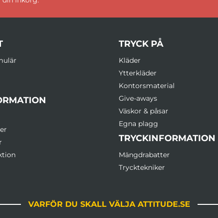
T
TRYCK PÅ
mulär
Kläder
Ytterkläder
Kontorsmaterial
Give-aways
ORMATION
Väskor & påsar
Egna plagg
er
TRYCKINFORMATION
r
ktion
Mängdrabatter
Trycktekniker
VARFÖR DU SKALL VÄLJA ATTITUDE.SE