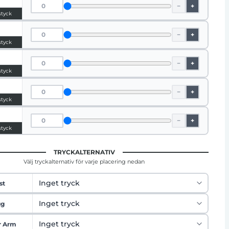
−
+
styck
−
+
styck
−
+
styck
−
+
styck
−
+
styck
TRYCKALTERNATIV
Välj tryckalternativ för varje placering nedan
st
gg
r Arm