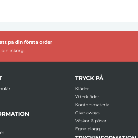
tt på din första order
 din inkorg.
T
TRYCK PÅ
mulär
Kläder
Ytterkläder
Kontorsmaterial
Give-aways
ORMATION
Väskor & påsar
Egna plagg
er
TRYCKINFORMATION