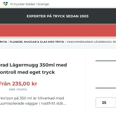
Vi trycker kläder i Sverige
EXPERTER PÅ TRYCK SEDAN 2003
RYCK
/
FLASKOR, MUGGAR & GLAS MED TRYCK
/
VAKUUMISOLERAD LÄGERMUGG 35
erad Lägermugg 350ml med
ontroll
med eget tryck
Från
235,00 kr
exkl. moms
izon på 350 ml är tillverkad med
umisolerade väggar i rostfritt stål.
in dryck varm i 4 timmar eller kall i 6
agesäkra locket med tre lägen gör att