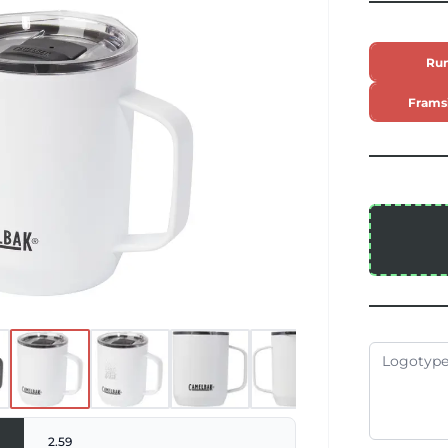
a flödet. Med en tålig pulverlackering
sign är den byggd för att förhindra
idan av termosen. Utformad med en
Ru
för enkel rengöring och påfyllning.
i för tillverkningsfel. Halkskyddad
Frams
s. Fri från BPA, BPS och BPF.
2.59