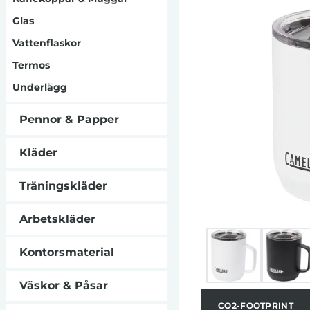
du kan kontroller
Glas
och trendig de
kondens på uts
Vattenflaskor
bred munöppning 
Livstidsgarant
Termos
silikonba
Underlägg
Pennor & Papper
Kläder
Träningskläder
Arbetskläder
Kontorsmaterial
Väskor & Påsar
CO2-FOOTPRINT