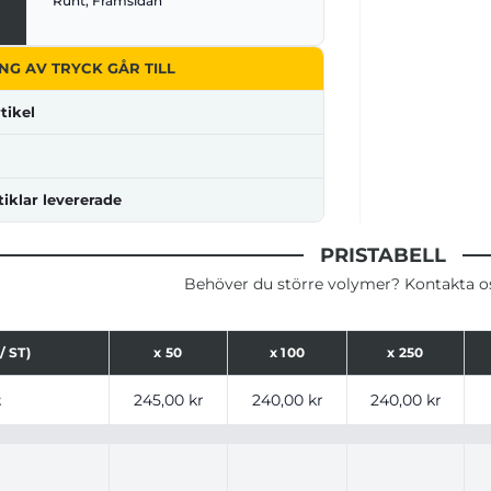
Runt, Framsidan
NG AV TRYCK GÅR TILL
tikel
tiklar levererade
PRISTABELL
Behöver du större volymer? Kontakta oss
/ ST)
x
50
x
100
x
250
ser för produkt, tryckalternativ och storlekar baserat på a
t
245,00 kr
240,00 kr
240,00 kr