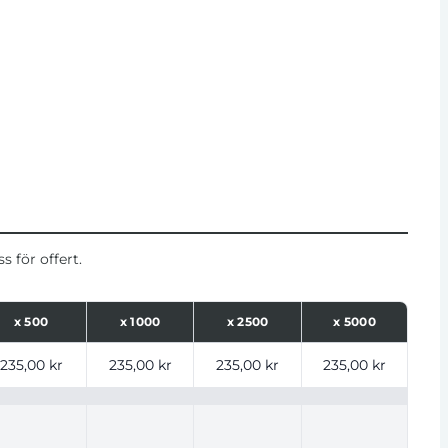
 för offert.
x
500
x
1000
x
2500
x
5000
ntal
235,00 kr
235,00 kr
235,00 kr
235,00 kr