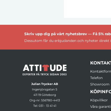
Skriv upp dig på vårt nyhetsbrev — Få 5% raba
Dessutom får du erbjudanden och nyheter direkt i
KONTAK
Kontaktfor
Telefon
Julian Trycker AB
Showroom
Ingenjörsgatan 5
KÖPINF
411 19 Göteborg
Köpvillkor
Org-nr: 556780-4413
Tel:
031 - 13 41 41
Våra garanti