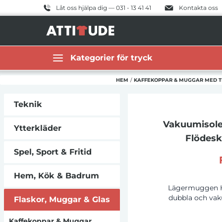
Låt oss hjälpa dig — 031 - 13 41 41
Kontakta oss
Kategorier för tryck
HEM
/
KAFFEKOPPAR & MUGGAR MED T
Teknik
Vakuumisol
Ytterkläder
Flödesk
Spel, Sport & Fritid
Hem, Kök & Badrum
Lägermuggen Hor
dubbla och vaku
Flaskor, Muggar & Glas
Termosen håller d
timmar. Det läck
Kaffekoppar & Muggar