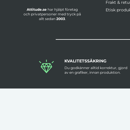
Frakt & retu
Attitude.se
har hjälpt företag
Etisk produ
och privatpersoner med tryck på
allt sedan
2003
.
KVALITETSSÄKRING
Du godkänner alltid korrektur, gjord
av en grafiker, innan produktion.
KLÄDER TRYCKS I SVERIGE
Flera av våra kläder trycks i Sverige
med hög kvalitet & låga felmarginaler