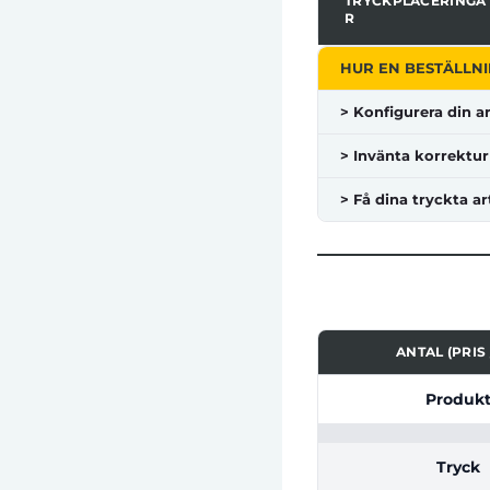
TRYCKPLACERINGA
R
HUR EN BESTÄLLNI
> Konfigurera din ar
> Invänta korrektur
> Få dina tryckta ar
ANTAL (PRIS 
Tabell som visar pri
Produk
Tryck