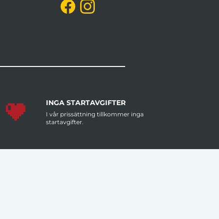
INGA STARTAVGIFTER
I vår prissättning tillkommer inga
startavgifter.
MÄNGDRABATT
Större antal artiklar per order ger dig
lägre pris per artikel.