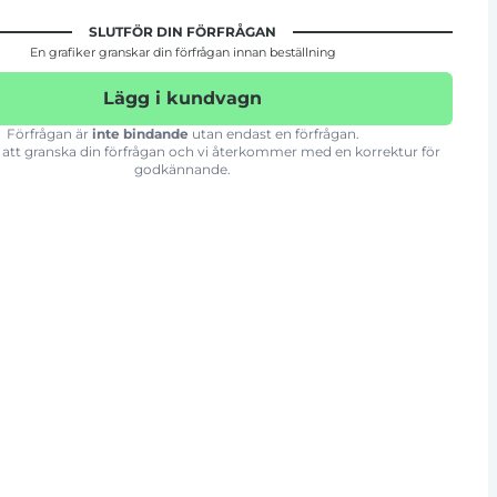
SLUTFÖR DIN FÖRFRÅGAN
En grafiker granskar din förfrågan innan beställning
Lägg i kundvagn
Förfrågan är
inte bindande
utan endast en förfrågan.
att granska din förfrågan och vi återkommer med en korrektur för
godkännande.