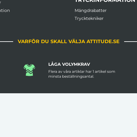
r
ktion
Mängdrabatter
Trycktekniker
VARFÖR DU SKALL VÄLJA ATTITUDE.SE
LÅGA VOLYMKRAV
Flera av våra artiklar har 1 artikel som
minsta beställningsantal.
FRI FRAKT ÖVER 3000KR
Leveranstid är ungefär 2 veckor men
.
prata med oss om det är brådskande.