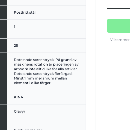
Rostfritt stål
1
Vi kommer 
25
Roterande screentryck: På grund av
maskinens rotation är placeringen av
artwork inte alltid lika för alla artiklar.
Roterande screentryck flerfärgad:
Minst 1 mm mellanrum mellan
element i olika färger.
KINA
Gravyr