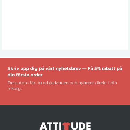
Skriv upp dig på vårt nyhetsbrev — Få 5% rabatt på
din första order
Dessutom får du erbjudanden och nyheter direkt i din
inkorg.