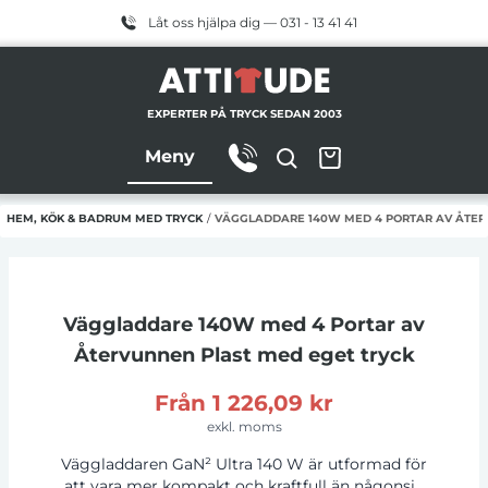
Låt oss hjälpa dig — 031 - 13 41 41
EXPERTER PÅ TRYCK SEDAN 2003
Meny
/
HEM, KÖK & BADRUM MED TRYCK
/
VÄGGLADDARE 140W MED 4 PORTAR AV ÅTER
Väggladdare 140W med 4 Portar av
Återvunnen Plast
med eget tryck
Från
1 226,09 kr
exkl. moms
Väggladdaren GaN² Ultra 140 W är utformad för
att vara mer kompakt och kraftfull än någonsin