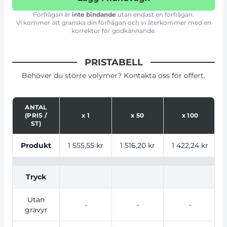
Förfrågan är
inte bindande
utan endast en förfrågan.
Vi kommer att granska din förfrågan och vi återkommer med en
korrektur för godkännande.
PRISTABELL
Behöver du större volymer? Kontakta oss för offert.
ANTAL
(PRIS /
x
1
x
50
x
100
ST)
Tabell som visar priser för produkt, tryckalternativ oc
Produkt
1 555,55 kr
1 516,20 kr
1 422,24 kr
Tryck
Utan
-
-
-
gravyr