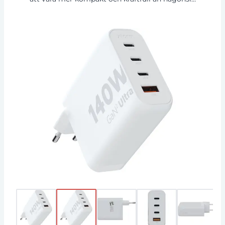
tidigare. Med den kompakta designen och
fyrportsfunktionen är denna väggladdare
perfekt på resan, kontoret eller för hemmet.
Laddaren är tillverkad av 97 % återvunnen plast
för att minska avfallet och bidra till en mer
hållbar framtid. Utgång 2 x USB-C 140 W
strömförsörjning, 1 USB-C 20 W
strömförsörjning och 1 USB-A 18 W
snabbladdning 3.0. Levereras med en
användarhandbok.