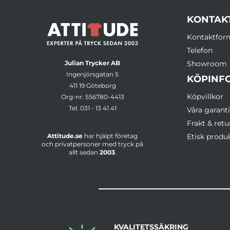
KONTAK
Kontaktfor
Telefon
Julian Trycker AB
Showroom
Ingenjörsgatan 5
KÖPINF
411 19 Göteborg
Köpvillkor
Org-nr: 556780-4413
Tel:
031 - 13 41 41
Våra garanti
Frakt & retu
Attitude.se
har hjälpt företag
Etisk produ
och privatpersoner med tryck på
allt sedan
2003
.
KVALITETSSÄKRING