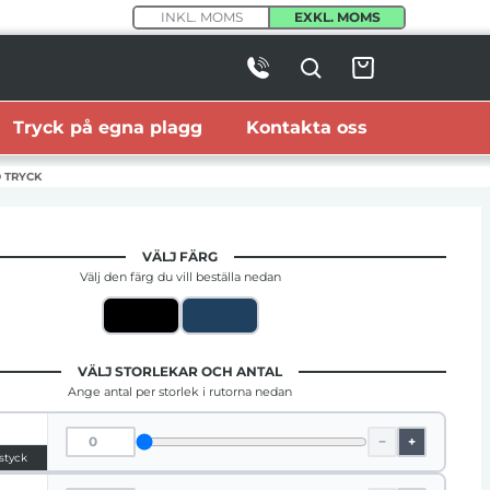
INKL. MOMS
EXKL. MOMS
Tryck på egna plagg
Kontakta oss
 TRYCK
VÄLJ FÄRG
Välj den färg du vill beställa nedan
VÄLJ STORLEKAR OCH ANTAL
Ange antal per storlek i rutorna nedan
−
+
 styck