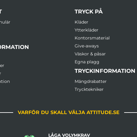
T
TRYCK PÅ
mulär
Kläder
Ytterkläder
Kontorsmaterial
Give-aways
ORMATION
Väskor & påsar
Egna plagg
er
TRYCKINFORMATION
r
ktion
Mängdrabatter
Trycktekniker
VARFÖR DU SKALL VÄLJA ATTITUDE.SE
LÅGA VOLYMKRAV