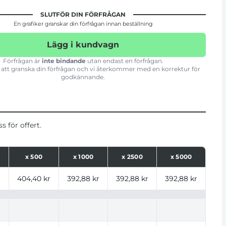
SLUTFÖR DIN FÖRFRÅGAN
En grafiker granskar din förfrågan innan beställning
Lägg i kundvagn
Förfrågan är
inte bindande
utan endast en förfrågan.
att granska din förfrågan och vi återkommer med en korrektur för
godkännande.
 för offert.
x
500
x
1000
x
2500
x
5000
ntal
r
404,40 kr
392,88 kr
392,88 kr
392,88 kr