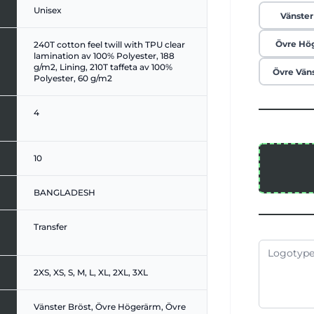
Unisex
Vänster
Övre Hö
240T cotton feel twill with TPU clear
lamination av 100% Polyester, 188
g/m2, Lining, 210T taffeta av 100%
Övre Vän
Polyester, 60 g/m2
4
10
BANGLADESH
Transfer
2XS, XS, S, M, L, XL, 2XL, 3XL
Vänster Bröst, Övre Högerärm, Övre