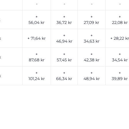
-
-
-
-
+
+
+
+
k
56,04 kr
36,72 kr
27,09 kr
22,08 kr
+
+
k
+ 71,64 kr
+ 28,22 k
46,94 kr
34,63 kr
+
+
+
+
k
87,68 kr
57,45 kr
42,38 kr
34,54 kr
+
+
+
+
k
101,24 kr
66,34 kr
48,94 kr
39,89 kr