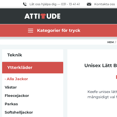
Låt oss hjälpa dig — 031 - 13 41 41
Kontakta oss
Kategorier för tryck
HEM
/
Teknik
Unisex Lätt 
Ytterkläder
·
Alla Jackor
Västar
Keefe unisex lät
Fleecejackor
mångsidigt val 
tillverkad av 188
Parkas
laminering
Softshelljackor
ribbstickade mud