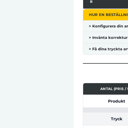
R
HUR EN BESTÄLLNI
> Konfigurera din ar
> Invänta korrektur
> Få dina tryckta ar
ANTAL (PRIS / 
Tabell som visar pri
Produkt
Tryck