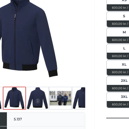
 smickrande passform. Detaljer i
 ger jackan en stilfull design. Skydda
600,00 kr /
 vind med den invändiga stormfliken
S
 Keefe bomberjacka är en perfekt
alla tillfällen och kombinerar mode och
600,00 kr /
onalitet på ett enkelt sätt.
M
600,00 kr /
L
600,00 kr /
XL
600,00 kr /
2XL
600,00 kr /
3XL
600,00 kr /
5.137