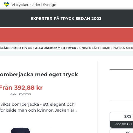
Vi trycker kläder i Sverige
EXPERTER PÅ TRYCK SEDAN 2003
KLÄDER MED TRYCK
/
ALLA JACKOR MED TRYCK
/
UNISEX LÄTT BOMBERJACKA MED
Bomberjacka
med eget tryck
Från
392,88 kr
exkl. moms
tvikts bomberjacka - ett elegant och
för både män och kvinnor. Jackan är
 g/m² 240T twill av polyester och TPU-
2XS
 men har en bomullskänsla. Med
600,00 kr /
dar i ärmslut och nederkant ger den
XS