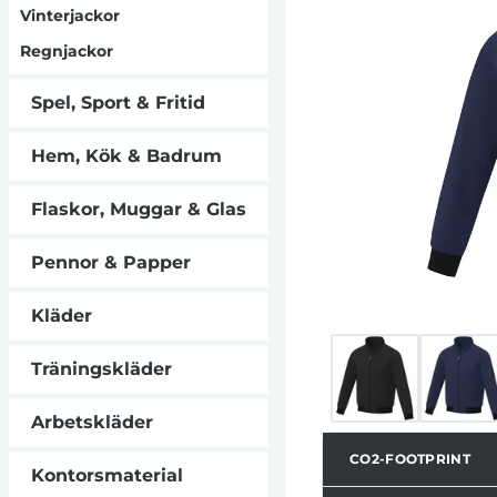
en bekväm och
Vinterjackor
sömmarna framtill
dig mot kyla och
Regnjackor
med hakskydd.
följeslagare för 
Spel, Sport & Fritid
funkti
Hem, Kök & Badrum
Flaskor, Muggar & Glas
Pennor & Papper
Kläder
Träningskläder
Arbetskläder
CO2-FOOTPRINT
Kontorsmaterial