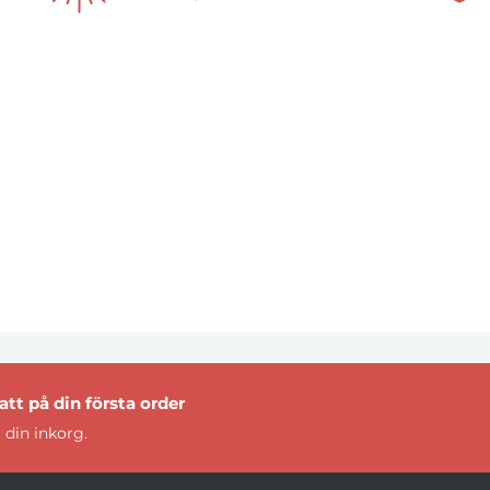
tt på din första order
 din inkorg.