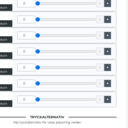
−
+
 styck
−
+
 styck
−
+
 styck
−
+
 styck
−
+
 styck
−
+
 styck
−
+
 styck
TRYCKALTERNATIV
Välj tryckalternativ för varje placering nedan