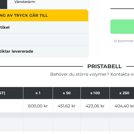
Vänsterärm
NG AV TRYCK GÅR TILL
tikel
Vi kommer 
tiklar levererade
PRISTABELL
Behöver du större volymer? Kontakta oss
ST)
x
1
x
50
x
100
x
250
ser för produkt, tryckalternativ och storlekar baserat på a
600,00 kr
451,62 kr
423,06 kr
404,40 k