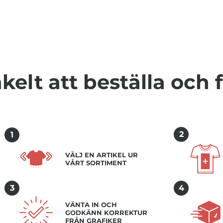
kelt att beställa och 
2
1
VÄLJ EN ARTIKEL UR
VÅRT SORTIMENT
3
4
VÄNTA IN OCH
GODKÄNN KORREKTUR
FRÅN GRAFIKER