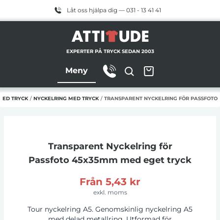
Låt oss hjälpa dig — 031 - 13 41 41
EXPERTER PÅ TRYCK SEDAN 2003
Meny
MED TRYCK
/
NYCKELRING MED TRYCK
/
TRANSPARENT NYCKELRING FÖR PASSFOTO
Transparent Nyckelring för
Passfoto 45x35mm
med eget tryck
Från
5,43 kr
exkl. moms
Tour nyckelring A5. Genomskinlig nyckelring A5
med delad metallring. Utformad för