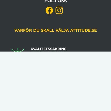
FÖLJ OSS
VARFÖR DU SKALL VÄLJA ATTITUDE.SE
KVALITETSSÄKRING
Du godkänner alltid korrektur, gjord av en
grafiker, innan produktion.
LÅGA VOLYMKRAV
Flera av våra artiklar har 1 artikel som minsta
beställningsantal.
INGA STARTAVGIFTER
I vår prissättning tillkommer inga startavgifter.