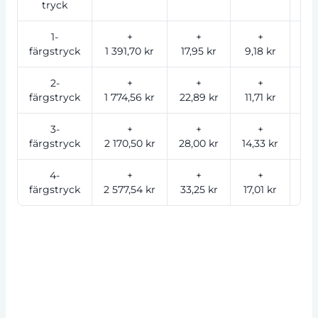
tryck
1-
+
+
+
färgstryck
1 391,70 kr
17,95 kr
9,18 kr
5,
2-
+
+
+
färgstryck
1 774,56 kr
22,89 kr
11,71 kr
7,
3-
+
+
+
färgstryck
2 170,50 kr
28,00 kr
14,33 kr
8,
4-
+
+
+
färgstryck
2 577,54 kr
33,25 kr
17,01 kr
10,