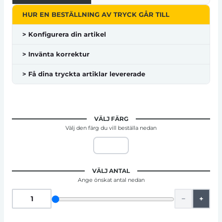
HUR EN BESTÄLLNING AV TRYCK GÅR TILL
> Konfigurera din artikel
> Invänta korrektur
> Få dina tryckta artiklar levererade
VÄLJ FÄRG
Välj den färg du vill beställa nedan
VÄLJ ANTAL
Ange önskat antal nedan
−
+