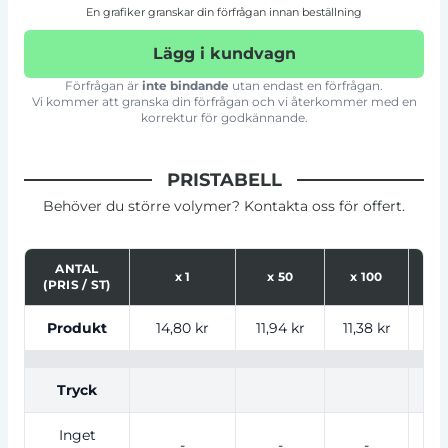
En grafiker granskar din förfrågan innan beställning
Lägg i kundvagn
Förfrågan är
inte bindande
utan endast en förfrågan.
Vi kommer att granska din förfrågan och vi återkommer med en
korrektur för godkännande.
PRISTABELL
Behöver du större volymer? Kontakta oss för offert.
ANTAL
x
1
x
50
x
100
x
(PRIS / ST)
Tabell som visar priser för produkt, tryckalternativ oc
Produkt
14,80 kr
11,94 kr
11,38 kr
10,
Tryck
Inget
-
-
-