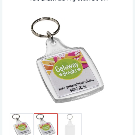
pappersinlägg eller passfoto. Tryckinläggets
dimensioner: 4,5 cm x 3,5 cm. GPPS-plast.