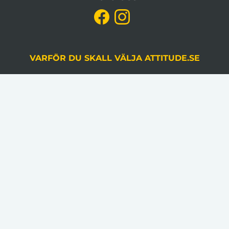
VARFÖR DU SKALL VÄLJA ATTITUDE.SE
KVALITETSSÄKRING
Du godkänner alltid korrektur, gjord av en
grafiker, innan produktion.
LÅGA VOLYMKRAV
Flera av våra artiklar har 1 artikel som minsta
beställningsantal.
INGA STARTAVGIFTER
I vår prissättning tillkommer inga startavgifter.
KLÄDER TRYCKS I SVERIGE