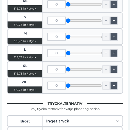
XS
−
+
319,73 kr / styck
S
−
+
319,73 kr / styck
M
−
+
319,73 kr / styck
L
−
+
319,73 kr / styck
XL
−
+
319,73 kr / styck
2XL
−
+
319,73 kr / styck
TRYCKALTERNATIV
Välj tryckalternativ för varje placering nedan
Bröst