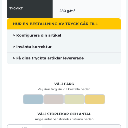
TYGVIKT
280 g/m²
HUR EN BESTÄLLNING AV TRYCK GÅR TILL
> Konfigurera din artikel
> Invänta korrektur
> Få dina tryckta artiklar levererade
VÄLJ FÄRG
Välj den färg du vill beställa nedan
VÄLJ STORLEKAR OCH ANTAL
Ange antal per storlek i rutorna nedan