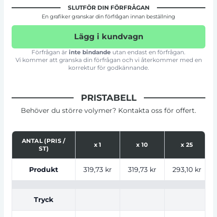
SLUTFÖR DIN FÖRFRÅGAN
En grafiker granskar din förfrågan innan beställning
Lägg i kundvagn
Förfrågan är
inte bindande
utan endast en förfrågan.
Vi kommer att granska din förfrågan och vi återkommer med en
korrektur för godkännande.
PRISTABELL
Behöver du större volymer? Kontakta oss för offert.
ANTAL (PRIS /
x
1
x
10
x
25
ST)
Tabell som visar priser för produkt, tryckalternativ oc
Produkt
319,73 kr
319,73 kr
293,10 kr
Tryck