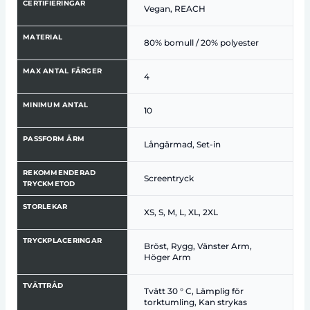
CERTIFIERINGAR
Vegan, REACH
MATERIAL
80% bomull / 20% polyester
MAX ANTAL FÄRGER
4
MINIMUM ANTAL
10
PASSFORM ÄRM
Långärmad, Set-in
REKOMMENDERAD
Screentryck
TRYCKMETOD
STORLEKAR
XS, S, M, L, XL, 2XL
TRYCKPLACERINGAR
Bröst, Rygg, Vänster Arm,
Höger Arm
TVÄTTRÅD
Tvätt 30 ° C, Lämplig för
torktumling, Kan strykas