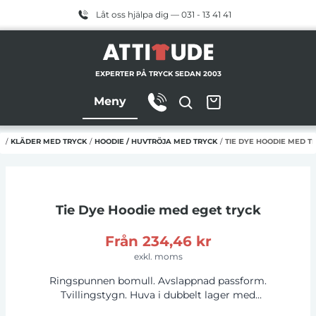
Låt oss hjälpa dig — 031 - 13 41 41
EXPERTER PÅ TRYCK SEDAN 2003
Meny
M
/
KLÄDER MED TRYCK
/
HOODIE / HUVTRÖJA MED TRYCK
/
TIE DYE HOODIE MED T
Tie Dye Hoodie
med eget tryck
Från
234,46 kr
exkl. moms
Ringspunnen bomull. Avslappnad passform.
Tvillingstygn. Huva i dubbelt lager med
dragsko. Känguruficka. Borstad inre fleece.