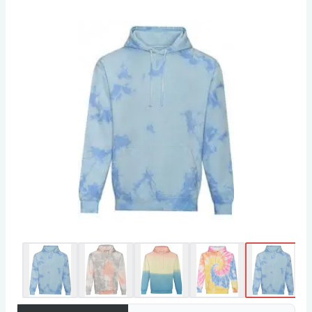
Ribbade muddar och nederkant. Batikfärgad.
Varje plagg är unikt. Storlekslapp.