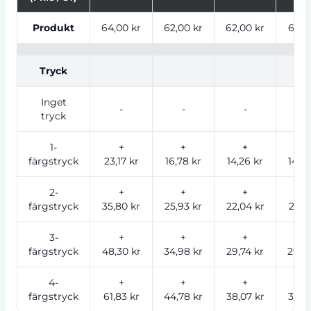
Tabell som visar priser för produkt, tryckalternativ oc
Produkt
64,00 kr
62,00 kr
62,00 kr
61,00
Tryck
Inget
-
-
-
-
tryck
1-
+
+
+
+
färgstryck
23,17 kr
16,78 kr
14,26 kr
14,08
2-
+
+
+
+
färgstryck
35,80 kr
25,93 kr
22,04 kr
21,76
3-
+
+
+
+
färgstryck
48,30 kr
34,98 kr
29,74 kr
29,35
4-
+
+
+
+
färgstryck
61,83 kr
44,78 kr
38,07 kr
37,58