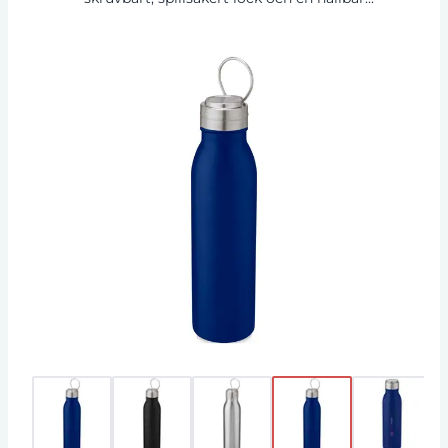
handloop i zinklegering. BPA-fri, testad och
godkänd enligt tysk lagstiftning om
livsmedelssäkerhet (LFGB). Testad och godkänd
för ftalatinnehåll enligt REACH-förordningarna.
Passar de flesta standard bilmugghållare.
Volymkapacitet 700 ml. Handdisk
rekommenderas. Levereras i en återvunnen
presentförpackning av kartong.