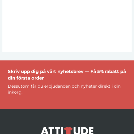
Skriv upp dig på vårt nyhetsbrev — Få 5% rabatt på
din första order
Dessutom får du erbjudanden och nyheter direkt i din
inkorg.