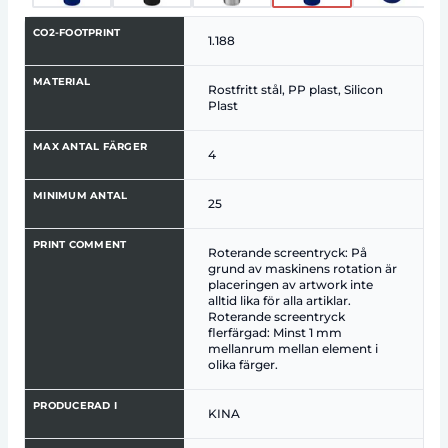
CO2-FOOTPRINT
1.188
MATERIAL
Rostfritt stål, PP plast, Silicon
Plast
MAX ANTAL FÄRGER
4
MINIMUM ANTAL
25
PRINT COMMENT
Roterande screentryck: På
grund av maskinens rotation är
placeringen av artwork inte
alltid lika för alla artiklar.
Roterande screentryck
flerfärgad: Minst 1 mm
mellanrum mellan element i
olika färger.
PRODUCERAD I
KINA