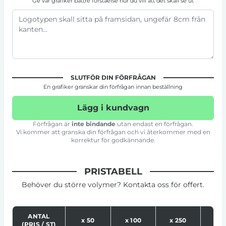
Ge vår grafiker bättre förståelse hur du vill att det skall se ut
SLUTFÖR DIN FÖRFRÅGAN
En grafiker granskar din förfrågan innan beställning
Lägg i kundvagn
Förfrågan är
inte bindande
utan endast en förfrågan.
Vi kommer att granska din förfrågan och vi återkommer med en
korrektur för godkännande.
PRISTABELL
Behöver du större volymer? Kontakta oss för offert.
ANTAL
x
50
x
100
x
250
x
5
(PRIS / ST)