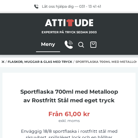
Låt oss hjälpa dig — 031 - 13 41 41
EXPERTER PÅ TRYCK SEDAN 2003
Meny
YCK
/
FLASKOR, MUGGAR & GLAS MED TRYCK
/
SPORTFLASKA 700ML MED METALLOOP
Sportflaska 700ml med Metalloop
av Rostfritt Stål
med eget tryck
Från
61,00 kr
exkl. moms
Enväggig 18/8 sportflaska i rostfritt stål med
skruvbart, spillsäkert lock och en hållbar