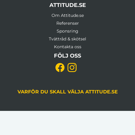
ATTITUDE.SE
Om Attitude.se
Referenser
Sponsring
Tvättråd & skötsel
Kontakta oss
FÖLJ OSS
VARFÖR DU SKALL VÄLJA ATTITUDE.SE
KVALITETSSÄKRING
Du godkänner alltid korrektur, gjord av en
grafiker, innan produktion.