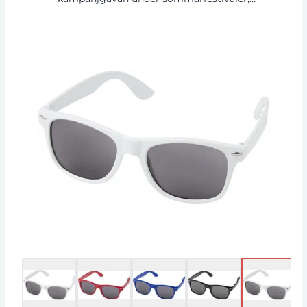
evenemang eller andra soliga
utomhusaktiviteter. Tillverkad av plast som har
samlats in från havet. Dessa glasögon
överensstämmer med EN ISO 12312-1 och har
UV400-linser som klassificeras som kategori 3.
Recycled Plastic.