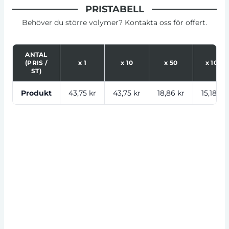
PRISTABELL
Behöver du större volymer? Kontakta oss för offert.
ANTAL
(PRIS /
x
1
x
10
x
50
x
100
ST)
Tabell som visar priser för produkt, tryckalternativ oc
Produkt
43,75 kr
43,75 kr
18,86 kr
15,18 kr