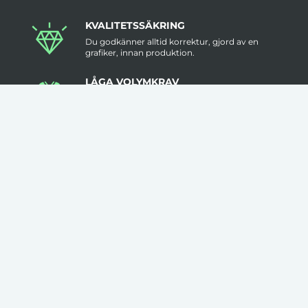
KVALITETSSÄKRING
Du godkänner alltid korrektur, gjord av en
grafiker, innan produktion.
LÅGA VOLYMKRAV
Flera av våra artiklar har 1 artikel som minsta
beställningsantal.
INGA STARTAVGIFTER
I vår prissättning tillkommer inga startavgifter.
KLÄDER TRYCKS I SVERIGE
Flera av våra kläder trycks i Sverige med hög
kvalitet & låga felmarginaler.
FRI FRAKT ÖVER 3000KR
Leveranstid är ungefär 2 veckor men prata
med oss om det är brådskande.