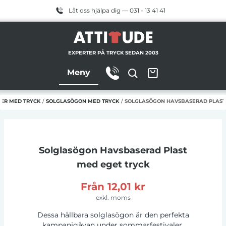
Låt oss hjälpa dig — 031 - 13 41 41
EXPERTER PÅ TRYCK SEDAN 2003
Meny
ER MED TRYCK
/
SOLGLASÖGON MED TRYCK
/
SOLGLASÖGON HAVSBASERAD PLAST
Solglasögon Havsbaserad Plast
med eget tryck
Från
12,01 kr
exkl. moms
Dessa hållbara solglasögon är den perfekta
kampanjgåvan under sommarfestivaler,