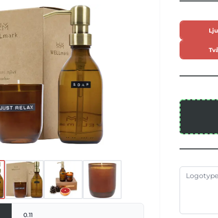
s. Doftljuset (150 g) är tillverkat av
inner upp helt och hållet vilket gör
ändbar. Tillverkad i Nederländerna.
Lju
Två
0.11