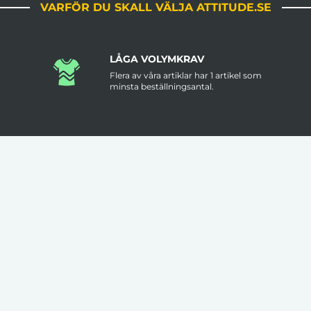
VARFÖR DU SKALL VÄLJA ATTITUDE.SE
LÅGA VOLYMKRAV
Flera av våra artiklar har 1 artikel som
minsta beställningsantal.
FRI FRAKT ÖVER 3000KR
Leveranstid är ungefär 2 veckor men
.
prata med oss om det är brådskande.
VAD VÅRA KUNDER SÄGER