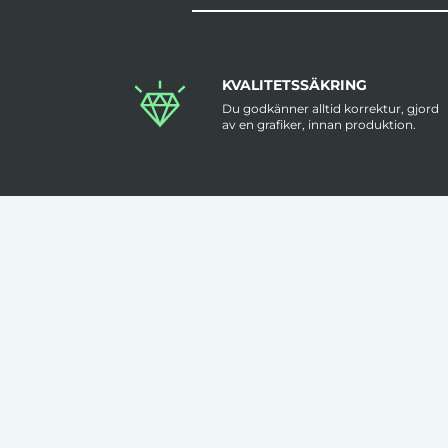
KVALITETSSÄKRING
Du godkänner alltid korrektur, gjord
av en grafiker, innan produktion.
KLÄDER TRYCKS I SVERIGE
Flera av våra kläder trycks i Sverige
med hög kvalitet & låga felmarginaler