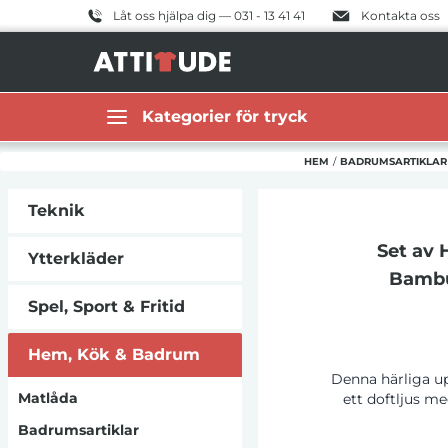
Låt oss hjälpa dig — 031 - 13 41 41
Kontakta oss
Kategorier för tryck
HEM
/
BADRUMSARTIKLAR
Teknik
Set av 
Ytterkläder
Bambu
Spel, Sport & Fritid
Hem, Kök & Badrum
Denna härliga up
Matlåda
ett doftljus m
levereras i en
Badrumsartiklar
biologiskt nedbry