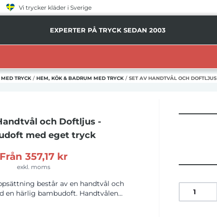
Vi trycker kläder i Sverige
EXPERTER PÅ TRYCK SEDAN 2003
 MED TRYCK
/
HEM, KÖK & BADRUM MED TRYCK
/
SET AV HANDTVÅL OCH DOFTLJU
Handtvål och Doftljus -
doft
med eget tryck
Från
357,17 kr
exkl. moms
psättning består av en handtvål och
ed en härlig bambudoft. Handtvålen
 250 ml glasflaska med pump och är
tbar och fri från parabener, palmolje-