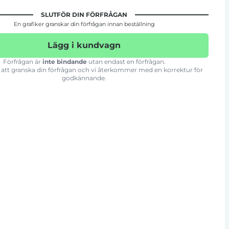
SLUTFÖR DIN FÖRFRÅGAN
En grafiker granskar din förfrågan innan beställning
Lägg i kundvagn
Förfrågan är
inte bindande
utan endast en förfrågan.
att granska din förfrågan och vi återkommer med en korrektur för
godkännande.