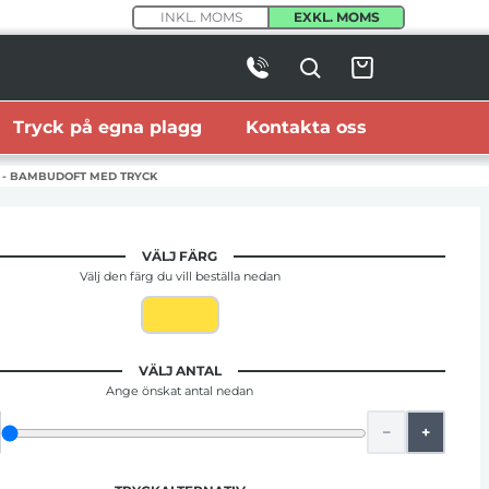
INKL. MOMS
EXKL. MOMS
Tryck på egna plagg
Kontakta oss
S - BAMBUDOFT MED TRYCK
VÄLJ FÄRG
Välj den färg du vill beställa nedan
VÄLJ ANTAL
Ange önskat antal nedan
−
+