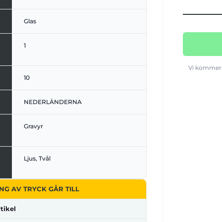
Glas
1
Vi kommer 
10
NEDERLÄNDERNA
Gravyr
Ljus, Tvål
NG AV TRYCK GÅR TILL
tikel