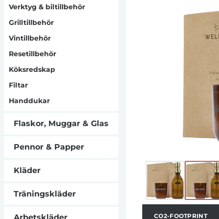
PEG, SLS och Sle
Verktyg & biltillbehör
rapsvax och br
Grilltillbehör
burken återanv
Vintillbehör
Resetillbehör
Köksredskap
Filtar
Handdukar
Flaskor, Muggar & Glas
Pennor & Papper
Kläder
Träningskläder
CO2-FOOTPRINT
Arbetskläder