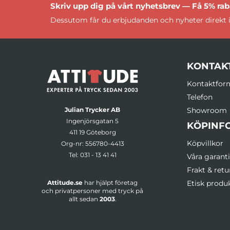
Skriv upp dig på vårt nyhetsbrev — Få 5% raba
Dessutom får du erbjudanden och nyheter direkt i
KONTAK
Kontaktfor
Telefon
Julian Trycker AB
Showroom
Ingenjörsgatan 5
KÖPINF
411 19 Göteborg
Köpvillkor
Org-nr: 556780-4413
Tel:
031 - 13 41 41
Våra garanti
Frakt & retu
Attitude.se
har hjälpt företag
Etisk produ
och privatpersoner med tryck på
allt sedan
2003
.