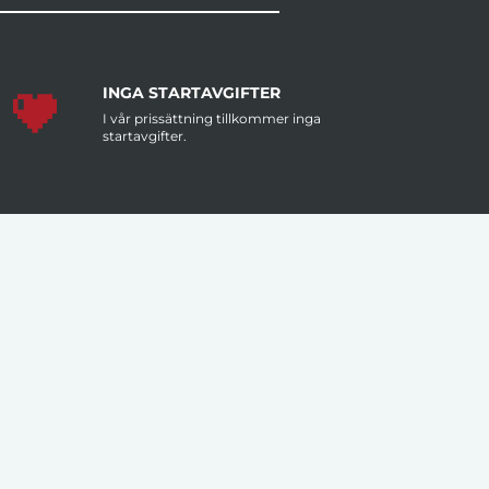
INGA STARTAVGIFTER
I vår prissättning tillkommer inga
startavgifter.
MÄNGDRABATT
Större antal artiklar per order ger dig
lägre pris per artikel.