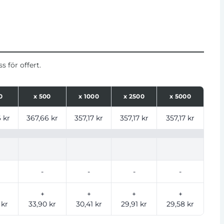
 för offert.
0
x
500
x
1000
x
2500
x
5000
ntal
 kr
367,66 kr
357,17 kr
357,17 kr
357,17 kr
-
-
-
-
+
+
+
+
 kr
33,90 kr
30,41 kr
29,91 kr
29,58 kr