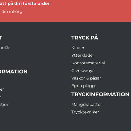
tt på din första order
 din inkorg.
T
TRYCK PÅ
mulär
Kläder
Ytterkläder
Kontorsmaterial
Give-aways
ORMATION
Väskor & påsar
Egna plagg
er
TRYCKINFORMATION
r
ktion
Mängdrabatter
Trycktekniker