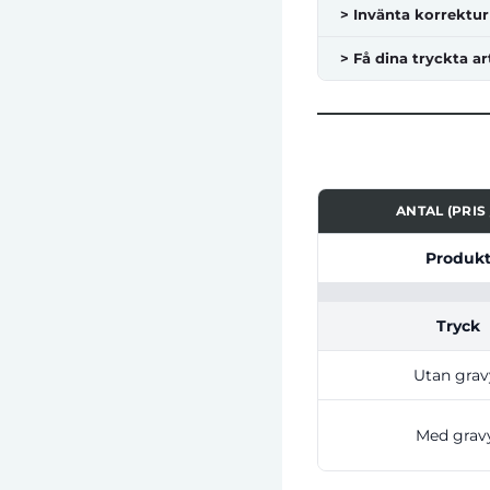
> Invänta korrektur
> Få dina tryckta ar
ANTAL (PRIS 
Tabell som visar pri
Produk
Tryck
Utan grav
Med grav