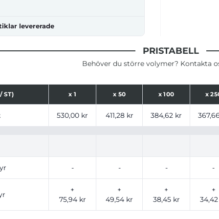
tiklar levererade
PRISTABELL
Behöver du större volymer? Kontakta oss
/ ST)
x
1
x
50
x
100
x
25
ser för produkt, tryckalternativ och storlekar baserat på a
t
530,00 kr
411,28 kr
384,62 kr
367,66
yr
-
-
-
-
+
+
+
+
yr
75,94 kr
49,54 kr
38,45 kr
34,42