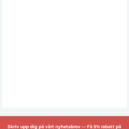
Skriv upp dig på vårt nyhetsbrev — Få 5% rabatt på