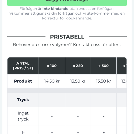
Förfrågan är
inte bindande
utan endast en förfrågan.
Vi kommer att granska din förfrågan och vi återkommer med en
korrektur för godkännande.
PRISTABELL
Behöver du större volymer? Kontakta oss för offert.
ANTAL
x
100
x
250
x
500
x
100
(PRIS / ST)
Tabell som visar priser för produkt, tryckalternativ oc
Produkt
14,50 kr
13,50 kr
13,50 kr
13,00 
Tryck
Inget
-
-
-
-
tryck
1-
+
+
+
+