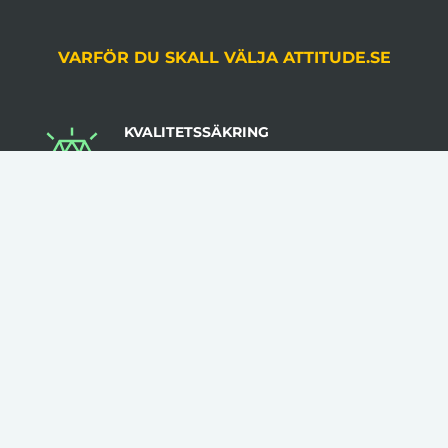
VARFÖR DU SKALL VÄLJA ATTITUDE.SE
KVALITETSSÄKRING
Du godkänner alltid korrektur, gjord av en
grafiker, innan produktion.
LÅGA VOLYMKRAV
Flera av våra artiklar har 1 artikel som minsta
beställningsantal.
INGA STARTAVGIFTER
I vår prissättning tillkommer inga startavgifter.
KLÄDER TRYCKS I SVERIGE
Flera av våra kläder trycks i Sverige med hög
kvalitet & låga felmarginaler.