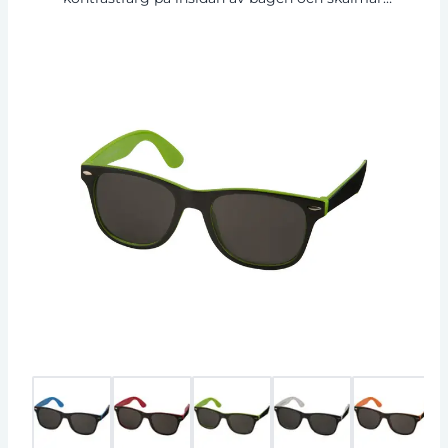
Kategori 3 linser. EN ISO 12312-1 och UV400
godkända.