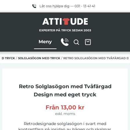
Låt oss hjälpa dig — 031 - 13 41 41
EXPERTER PÅ TRYCK SEDAN 2003
Meny
ED TRYCK
/
SOLGLASÖGON MED TRYCK
/
RETRO SOLGLASÖGON MED TVÅFÄRGAD DE
Retro Solglasögon med Tvåfärgad
Design
med eget tryck
Från
13,00 kr
exkl. moms
Retrodesignade solglasögon i svart med
kontrastfärg på insidan av bågen och skalmar.