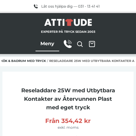
Låt oss hjälpa dig — 031 - 13 41 41
EXPERTER PÅ TRYCK SEDAN 2003
Meny
 KÖK & BADRUM MED TRYCK
/
RESELADDARE 25W MED UTBYTBARA KONTAKTER AV
Reseladdare 25W med Utbytbara
Kontakter av Återvunnen Plast
med eget tryck
Från
354,42 kr
exkl. moms