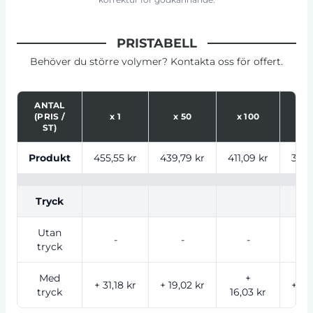
PRISTABELL
Behöver du större volymer? Kontakta oss för offert.
ANTAL
(PRIS /
x
1
x
50
x
100
x
ST)
Tabell som visar priser för produkt, tryckalternativ oc
Produkt
455,55 kr
439,79 kr
411,09 kr
395,
Tryck
Utan
-
-
-
tryck
Med
+
+ 31,18 kr
+ 19,02 kr
+ 13
tryck
16,03 kr