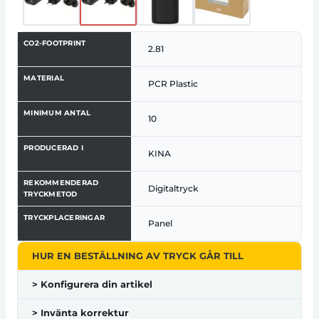
CO2-FOOTPRINT
2.81
MATERIAL
PCR Plastic
MINIMUM ANTAL
10
PRODUCERAD I
KINA
REKOMMENDERAD
Digitaltryck
TRYCKMETOD
TRYCKPLACERINGAR
Panel
HUR EN BESTÄLLNING AV TRYCK GÅR TILL
> Konfigurera din artikel
> Invänta korrektur