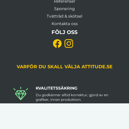
Referenser
Sponsring
Tvättråd & skötsel
Kontakta oss
FÖLJ OSS
VARFÖR DU SKALL VÄLJA ATTITUDE.SE
KVALITETSSÄKRING
Du godkänner alltid korrektur, gjord av en
grafiker, innan produktion.
LÅGA VOLYMKRAV
Flera av våra artiklar har 1 artikel som minsta
beställningsantal.