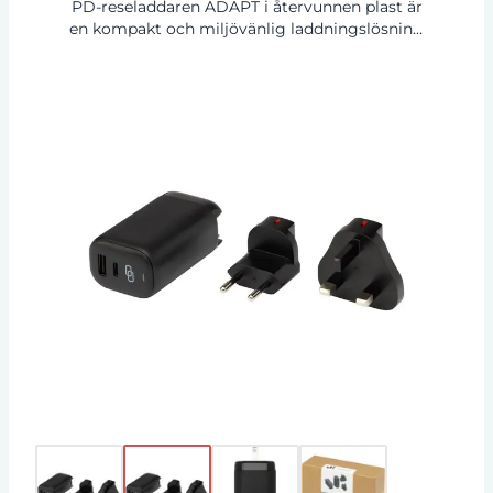
PD-reseladdaren ADAPT i återvunnen plast är
en kompakt och miljövänlig laddningslösning
som är utformad för att hålla dig uppladdad
med stil medan du är på språng. Med sitt hölje
av återvunnen plast och koppar- och
nickelpläterade komponenter erbjuder denna
laddare både hållbarhet och långsiktighet.
Laddaren levereras med pluggar som är
kompatibla med eluttag i USA, EU och
Storbritannien, så att du enkelt kan använda
den i olika regioner. Den inbyggda
transformatorn säkerställer smidig
strömkonvertering för internationella resor (AC
100–240 V, 50/60 Hz). Denna reseladdare
levereras med två portar (Type-C och USB A)
som erbjuder mångsidiga och supersnabba
laddningsalternativ, och PPS-funktionen
(Programmerbar strömförsörjning) möjliggör
adaptiv laddning. Levereras i en förstklassig
kraftpapperslåda med ett färgstarkt
klistermärke.