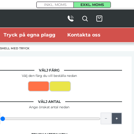
INKL. MOMS
EXKL. MOMS
Tryck på egna plagg
Kontakta oss
 SHELL MED TRYCK
VÄLJ FÄRG
Välj den färg du vill beställa nedan
VÄLJ ANTAL
Ange önskat antal nedan
−
+