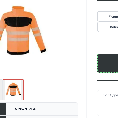
kontrasterande svart. Ytterligare
kydd UPF 40+ enligt EN 13758-1:2001.
l 60 ° C. Två sneda fickor på sidorna.
gt EN ISO 20471:2013/A1:2016, upp till
Fram
 klass 2, från storlek L enligt klass 3
kroppsvärmare). Utrustad med EAN-
Baks
viduellt förpackade i polyetenpåsar.
användning på alla officiella EU-språk.
ranterar reflexegenskaper enligt EN-
d för 25 tvättar vid 60 °C..
EN 20471, REACH