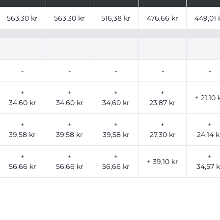
ser för produkt, tryckalternativ och storlekar baserat på a
563,30 kr
563,30 kr
516,38 kr
476,66 kr
449,01 
-
-
-
-
-
+
+
+
+
+ 21,10 
34,60 kr
34,60 kr
34,60 kr
23,87 kr
+
+
+
+
+
39,58 kr
39,58 kr
39,58 kr
27,30 kr
24,14 k
+
+
+
+
+ 39,10 kr
56,66 kr
56,66 kr
56,66 kr
34,57 k