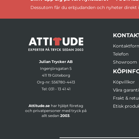
Dessutom får du erbjudanden och nyheter direkt i
KONTAK
Kontaktfor
Telefon
Julian Trycker AB
Showroom
Ingenjörsgatan 5
KÖPINF
411 19 Göteborg
Köpvillkor
Org-nr: 556780-4413
Tel:
031 - 13 41 41
Våra garanti
Frakt & retu
Attitude.se
har hjälpt företag
Etisk produ
och privatpersoner med tryck på
allt sedan
2003
.