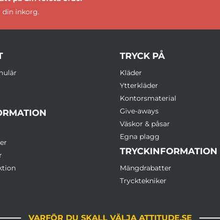
 din inkorg.
T
TRYCK PÅ
mulär
Kläder
Ytterkläder
Kontorsmaterial
Give-aways
ORMATION
Väskor & påsar
Egna plagg
er
TRYCKINFORMATION
r
ktion
Mängdrabatter
Trycktekniker
VARFÖR DU SKALL VÄLJA ATTITUDE.SE