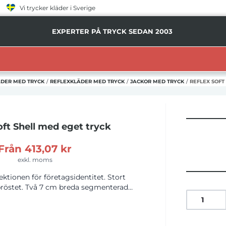
Vi trycker kläder i Sverige
EXPERTER PÅ TRYCK SEDAN 2003
DER MED TRYCK
/
REFLEXKLÄDER MED TRYCK
/
JACKOR MED TRYCK
/
REFLEX SOFT
ft Shell
med eget tryck
Från
413,07 kr
exkl. moms
ektionen för företagsidentitet. Stort
röstet. Två 7 cm breda segmenterade
-reflektorer. Hög krage, vindtät och
 foder i fluffig fleece. Borttagbara
tiv dragkedja med vindskydd. Linning