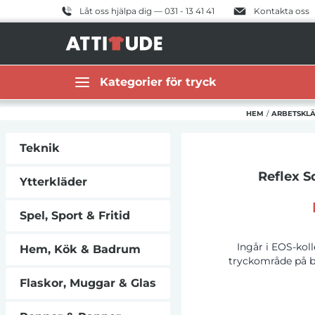
Låt oss hjälpa dig — 031 - 13 41 41
Kontakta oss
Kategorier för tryck
HEM
/
ARBETSKLÄ
Teknik
Reflex So
Ytterkläder
Spel, Sport & Fritid
Ingår i EOS-koll
Hem, Kök & Badrum
tryckområde på b
Korntex Next-Gen
Flaskor, Muggar & Glas
värmeisolerande
ärmar. Högkvalita