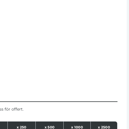
 för offert.
x
250
x
500
x
1000
x
2500