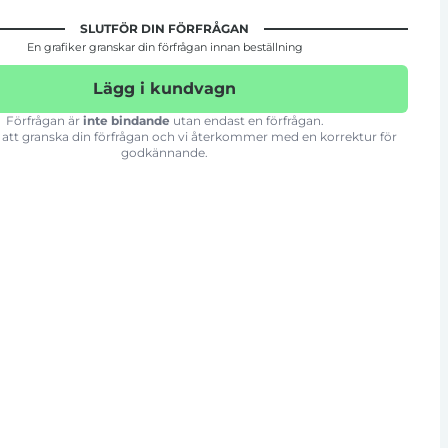
SLUTFÖR DIN FÖRFRÅGAN
En grafiker granskar din förfrågan innan beställning
Lägg i kundvagn
Förfrågan är
inte bindande
utan endast en förfrågan.
att granska din förfrågan och vi återkommer med en korrektur för
godkännande.