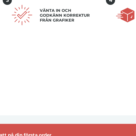
3
4
VÄNTA IN OCH
GODKÄNN KORREKTUR
FRÅN GRAFIKER
tt på din första order