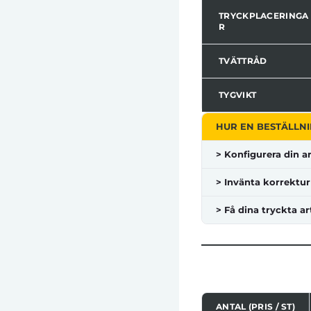
TRYCKPLACERINGA
R
TVÄTTRÅD
TYGVIKT
HUR EN BESTÄLLNI
> Konfigurera din ar
> Invänta korrektur
> Få dina tryckta ar
ANTAL (PRIS / ST)