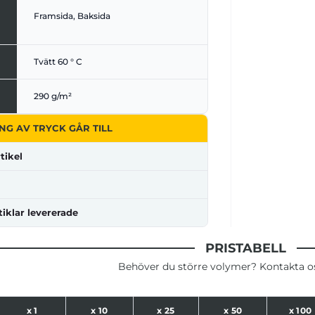
Framsida, Baksida
Tvätt 60 ° C
290 g/m²
NG AV TRYCK GÅR TILL
tikel
tiklar levererade
PRISTABELL
Behöver du större volymer? Kontakta oss
x
1
x
10
x
25
x
50
x
100