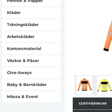
Pennor & Papper
och muddar i 
innerficka. Sols
Tvättbar upp til
Kläder
Certifierad enli
storlek M enligt
Träningskläder
(klass 2 som 
streckkod. Indi
Instruktioner för 
Arbetskläder
Tillverkaren ga
standar
Kontorsmaterial
Väskor & Påsar
Give-Aways
Baby & Barnkläder
Mässa & Event
CERTIFIERINGAR