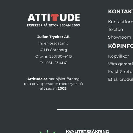
KONTAK
Kontaktfor
Telefon
Julian Trycker AB
Showroom
Ingenjörsgatan 5
KÖPINF
411 19 Göteborg
Köpvillkor
Org-nr: 556780-4413
Tel:
031 - 13 41 41
Våra garanti
Frakt & retu
Attitude.se
har hjälpt företag
Etisk produ
och privatpersoner med tryck på
allt sedan
2003
.
KVALITETSSÄKRING