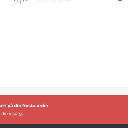
tt på din första order
 din inkorg.