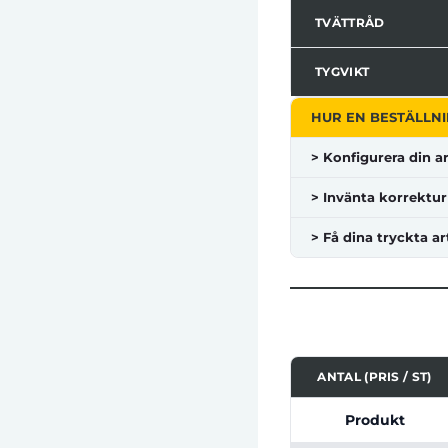
TVÄTTRÅD
TYGVIKT
HUR EN BESTÄLLNI
> Konfigurera din ar
> Invänta korrektur
> Få dina tryckta ar
ANTAL (PRIS / ST)
Tabell som visar pri
Produkt