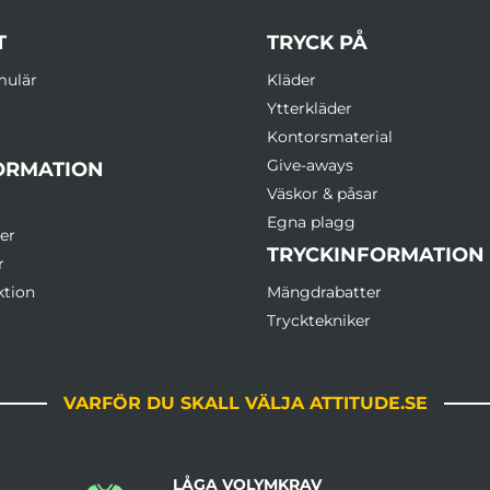
T
TRYCK PÅ
mulär
Kläder
Ytterkläder
Kontorsmaterial
Give-aways
ORMATION
Väskor & påsar
Egna plagg
er
TRYCKINFORMATION
r
ktion
Mängdrabatter
Trycktekniker
VARFÖR DU SKALL VÄLJA ATTITUDE.SE
LÅGA VOLYMKRAV