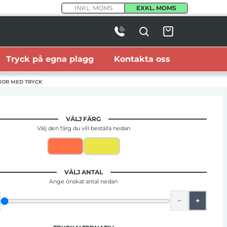
INKL. MOMS
EXKL. MOMS
Tryck på egna plagg
Kontakta oss
XOR MED TRYCK
VÄLJ FÄRG
Välj den färg du vill beställa nedan
VÄLJ ANTAL
Ange önskat antal nedan
−
+