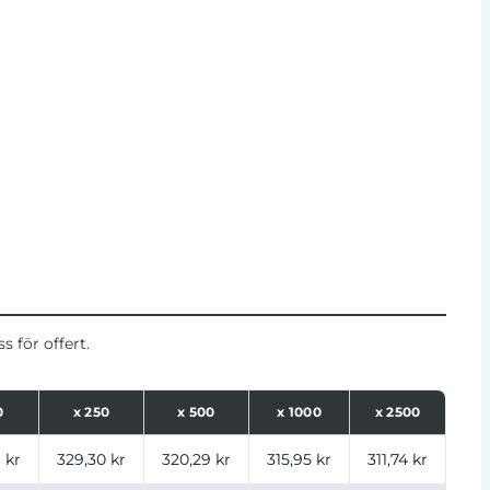
 för offert.
0
x
250
x
500
x
1000
x
2500
ntal
 kr
329,30 kr
320,29 kr
315,95 kr
311,74 kr