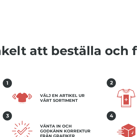
kelt att beställa och 
2
1
VÄLJ EN ARTIKEL UR
VÅRT SORTIMENT
3
4
VÄNTA IN OCH
GODKÄNN KORREKTUR
FRÅN GRAFIKER