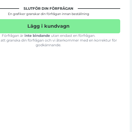
SLUTFÖR DIN FÖRFRÅGAN
En grafiker granskar din förfrågan innan beställning
Lägg i kundvagn
Förfrågan är
inte bindande
utan endast en förfrågan.
att granska din förfrågan och vi återkommer med en korrektur för
godkännande.