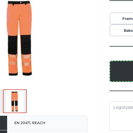
-1:2001. Två sneda fickor på sidorna.
 EN ISO 20471:2013/A1:2016, klass 1 till
från 48. Utrustad med EAN-streckkod.
packade i polyetenpåsar. Instruktioner
Fram
 alla officiella EU-språk. Tillverkaren
xegenskaper enligt EN-standard för 25
Baks
tvättar vid 60 °C..
EN 20471, REACH