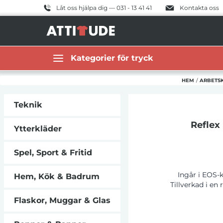
Låt oss hjälpa dig — 031 - 13 41 41
Kontakta oss
Kategorier för tryck
HEM
/
ARBETS
Teknik
Reflex
Ytterkläder
Spel, Sport & Fritid
Ingår i EOS-k
Hem, Kök & Badrum
Tillverkad i en
breda segmente
Flaskor, Muggar & Glas
Knäområde och mi
innebär att knäs