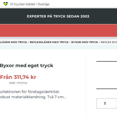
Vi trycker kläder i Sverige
EXPERTER PÅ TRYCK SEDAN 2003
KLÄDER MED TRYCK
/
REFLEXKLÄDER MED TRYCK
/
BYXOR MED TRYCK
/
REFLEX BY
 Byxor
med eget tryck
Från
311,74 kr
exkl. moms
ollektionen för företagsidentitet.
 robust materialblandning. Två 7 cm
rade Korntex Next-Gen-reflektorer.
dja i kontrasterande svart. Knäficka
kydd kan användas. Solskydd UPF 40+