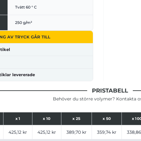
Tvätt 60 ° C
250 g/m²
NG AV TRYCK GÅR TILL
tikel
tiklar levererade
PRISTABELL
Behöver du större volymer? Kontakta oss
x
1
x
10
x
25
x
50
x
10
ser för produkt, tryckalternativ och storlekar baserat på a
425,12 kr
425,12 kr
389,70 kr
359,74 kr
338,86