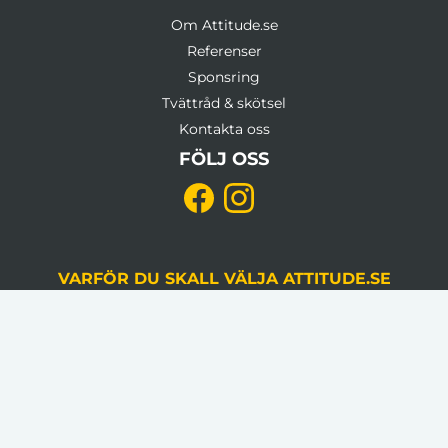
Om Attitude.se
Referenser
Sponsring
Tvättråd & skötsel
Kontakta oss
FÖLJ OSS
VARFÖR DU SKALL VÄLJA ATTITUDE.SE
KVALITETSSÄKRING
Du godkänner alltid korrektur, gjord av en
grafiker, innan produktion.
LÅGA VOLYMKRAV