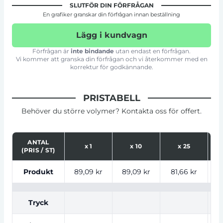
SLUTFÖR DIN FÖRFRÅGAN
En grafiker granskar din förfrågan innan beställning
Lägg i kundvagn
Förfrågan är
inte bindande
utan endast en förfrågan.
Vi kommer att granska din förfrågan och vi återkommer med en
korrektur för godkännande.
PRISTABELL
Behöver du större volymer? Kontakta oss för offert.
ANTAL
x
1
x
10
x
25
(PRIS / ST)
Tabell som visar priser för produkt, tryckalternativ oc
Produkt
89,09 kr
89,09 kr
81,66 kr
7
Tryck