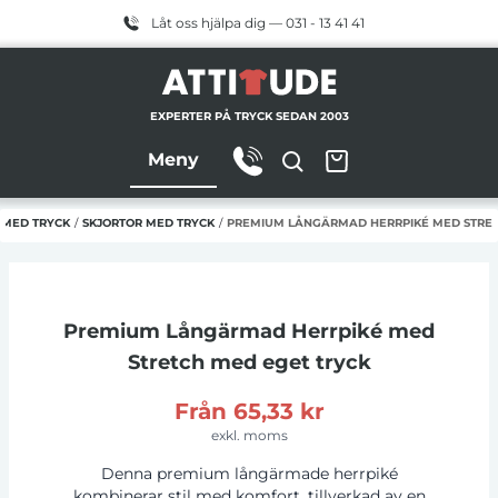
Låt oss hjälpa dig — 031 - 13 41 41
EXPERTER PÅ TRYCK SEDAN 2003
Meny
 MED TRYCK
/
SKJORTOR MED TRYCK
/
PREMIUM LÅNGÄRMAD HERRPIKÉ MED STRET
Premium Långärmad Herrpiké med
Stretch
med eget tryck
Från
65,33 kr
exkl. moms
Denna premium långärmade herrpiké
kombinerar stil med komfort, tillverkad av en