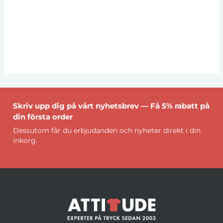
Skriv upp dig på vårt nyhetsbrev — Få 5% rabatt på
din första order
Dessutom får du erbjudanden och nyheter direkt i din
inkorg.