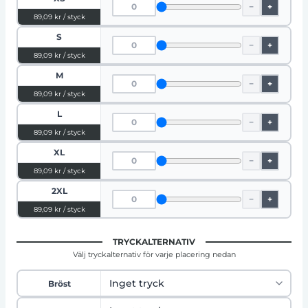
−
+
89,09 kr / styck
S
−
+
89,09 kr / styck
M
−
+
89,09 kr / styck
L
−
+
89,09 kr / styck
XL
−
+
89,09 kr / styck
2XL
−
+
89,09 kr / styck
TRYCKALTERNATIV
Välj tryckalternativ för varje placering nedan
Bröst