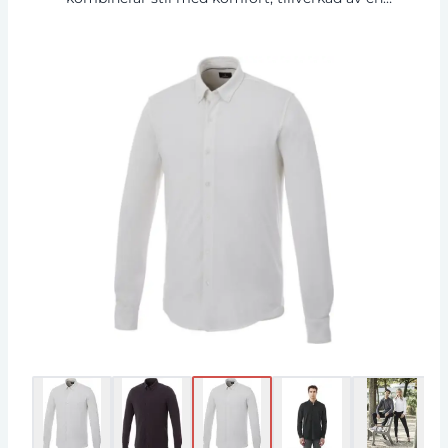
blandning med 95% bomull och 5% elastan.
Pikén har stretchtyg, krage i samma material,
justerbara muddar och button-down-krage.
Detaljer inkluderar satin piping på insidan och
graverade ton-i-ton knappar. En vävd
nacketikett för extra komfort. Finns i 2 olika
färger.