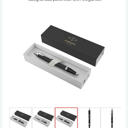
avsmalnande formen passar sömlöst med
innovativa mönsterför att visa på ett slående
uttryck. Det strömlinjeformade utförandet gör
denna Parker-penna till det perfekta
skrivinstrumentet, både för studier och jobb.
Kulspetsen dras in med ett tillfredsställande
klick och Quinkflow-bläcket ger en
exceptionellt smidig och pålitlig
skrivupplevelse. För användning med QUINK
kulspets- och gelbläckrefiller. Levereras med en
patron och en Parker-presentask. Exklusiv
design.