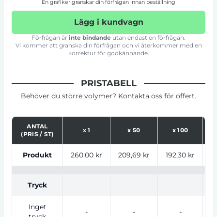
En grafiker granskar din förfrågan innan beställning
Lägg i kundvagn
Förfrågan är
inte bindande
utan endast en förfrågan.
Vi kommer att granska din förfrågan och vi återkommer med en
korrektur för godkännande.
PRISTABELL
Behöver du större volymer? Kontakta oss för offert.
ANTAL
x
1
x
50
x
100
(PRIS / ST)
Tabell som visar priser för produkt, tryckalternativ oc
Produkt
260,00 kr
209,69 kr
192,30 kr
1
Tryck
Inget
-
-
-
tryck