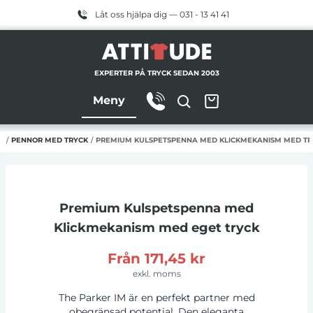
Låt oss hjälpa dig — 031 - 13 41 41
EXPERTER PÅ TRYCK SEDAN 2003
Meny
M
/
PENNOR MED TRYCK
/
PREMIUM KULSPETSPENNA MED KLICKMEKANISM MED TR
Premium Kulspetspenna med
Klickmekanism
med eget tryck
Från
171,45 kr
exkl. moms
The Parker IM är en perfekt partner med
obegränsad potential. Den eleganta