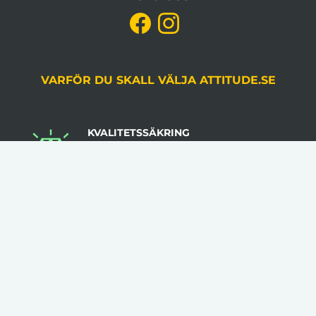
VARFÖR DU SKALL VÄLJA ATTITUDE.SE
KVALITETSSÄKRING
Du godkänner alltid korrektur, gjord av en
grafiker, innan produktion.
LÅGA VOLYMKRAV
Flera av våra artiklar har 1 artikel som minsta
beställningsantal.
INGA STARTAVGIFTER
I vår prissättning tillkommer inga startavgifter.
KLÄDER TRYCKS I SVERIGE