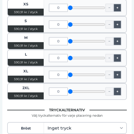
XS
−
+
590,91 kr / styck
S
−
+
590,91 kr / styck
M
−
+
590,91 kr / styck
L
−
+
590,91 kr / styck
XL
−
+
590,91 kr / styck
2XL
−
+
590,91 kr / styck
TRYCKALTERNATIV
Välj tryckalternativ för varje placering nedan
Bröst