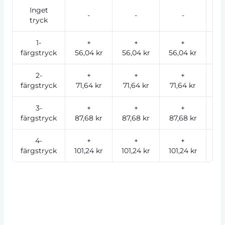
Inget
-
-
-
tryck
1-
+
+
+
färgstryck
56,04 kr
56,04 kr
56,04 kr
36
2-
+
+
+
färgstryck
71,64 kr
71,64 kr
71,64 kr
46
3-
+
+
+
färgstryck
87,68 kr
87,68 kr
87,68 kr
57
4-
+
+
+
färgstryck
101,24 kr
101,24 kr
101,24 kr
66