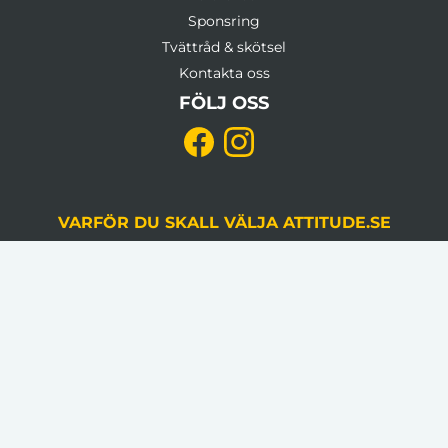
Sponsring
Tvättråd & skötsel
Kontakta oss
FÖLJ OSS
VARFÖR DU SKALL VÄLJA ATTITUDE.SE
KVALITETSSÄKRING
Du godkänner alltid korrektur, gjord av en
grafiker, innan produktion.
LÅGA VOLYMKRAV
Flera av våra artiklar har 1 artikel som minsta
beställningsantal.