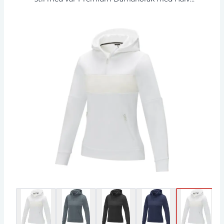
Dragkedja. Den här jackan är skapad för den
moderna kvinnan och erbjuder en smidig
anorakdesign med en kvarts dragkedja, vilket
tillåter för mångsidig användning och lager-på-
lager-styling. Tillverkad av en tjock 350 g/m²-
blandning av 85% Polyester och 15% Sorona®,
säkerställer det att du står emot elementen
medan du bevarar en stilfull silhuett. Sorona®-
fibern förhöjer miljövänligheten utan att offra
prestanda. Kontrasttyget i 280T ripstop nylon
förstärker hållbarheten och erbjuder en
ypperlig yta för branding. Denna figursydda
anorak är både funktionell och fashionabel, den
perfekta kompanjonen för både äventyr och
vardagsbruk. Välj bland 4 olika färger och gör
en säker modedeclaration.