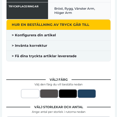
TRYCKPLACERINGAR
Bröst, Rygg, Vänster Arm,
Höger Arm
HUR EN BESTÄLLNING AV TRYCK GÅR TILL
> Konfigurera din artikel
> Invänta korrektur
> Få dina tryckta artiklar levererade
VÄLJ FÄRG
Välj den färg du vill beställa nedan
VÄLJ STORLEKAR OCH ANTAL
Ange antal per storlek i rutorna nedan