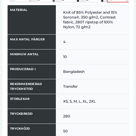
MATERIAL
Knit of 85% Polyester and 15%
Sorona®, 350 g/m2, Contrast
fabric, 280T ripstop of 100%
Nylon, 72 g/m2
MAX ANTAL FÄRGER
4
MINIMUM ANTAL
10
PRODUCERAD I
Bangladesh
REKOMMENDERAD
Transfer
TRYCKMETOD
STORLEKAR
XS, S, M, L, XL, 2XL
TRYCKBREDD
280
TRYCKHÖJD
50