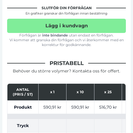
SLUTFÖR DIN FÖRFRÅGAN
En grafiker granskar din förfrågan innan beställning
Lägg i kundvagn
Förfrågan är
inte bindande
utan endast en förfrågan.
Vi kommer att granska din förfrågan och vi återkommer med en
korrektur för godkännande.
PRISTABELL
Behöver du större volymer? Kontakta oss för offert.
ANTAL
x
1
x
10
x
25
(PRIS / ST)
Tabell som visar priser för produkt, tryckalternativ oc
Produkt
590,91 kr
590,91 kr
516,70 kr
461
Tryck