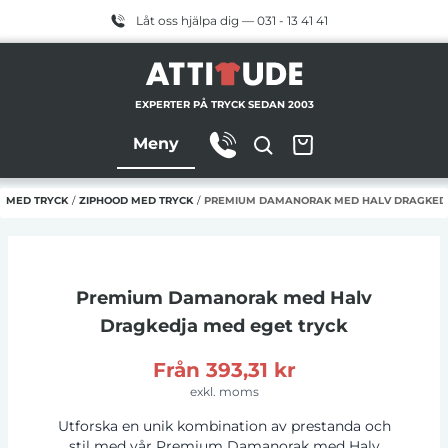
Låt oss hjälpa dig — 031 - 13 41 41
EXPERTER PÅ TRYCK SEDAN 2003
Meny
 MED TRYCK
/
ZIPHOOD MED TRYCK
/
PREMIUM DAMANORAK MED HALV DRAGKEDJ
Premium Damanorak med Halv
Dragkedja
med eget tryck
Från
393,31 kr
exkl. moms
Utforska en unik kombination av prestanda och
stil med vår Premium Damanorak med Halv