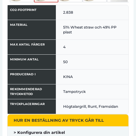
CO2-FOOTPRINT
2.838
MATERIAL
51% Wheat straw och 49% PP
plast
MAX ANTAL FÄRGER
4
MINIMUM ANTAL
50
PRODUCERAD I
KINA
REKOMMENDERAD
Tampotryck
TRYCKMETOD
TRYCKPLACERINGAR
Högtalargrill, Runt, Framsidan
HUR EN BESTÄLLNING AV TRYCK GÅR TILL
> Konfigurera din artikel