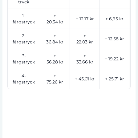
tryck
1-
+
+ 12,17 kr
+ 6,95 kr
+
färgstryck
20,34 kr
2-
+
+
+ 12,58 kr
färgstryck
36,84 kr
22,03 kr
1
3-
+
+
+ 19,22 kr
färgstryck
56,28 kr
33,66 kr
1
4-
+
+ 45,01 kr
+ 25,71 kr
färgstryck
75,26 kr
2