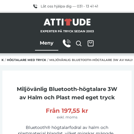
Låt oss hjälpa dig — 031 - 13 41 41
EXPERTER PÅ TRYCK SEDAN 2003
Meny
CK
/
HÖGTALARE MED TRYCK
/
MILJÖVÄNLIG BLUETOOTH-HÖGTALARE 3W AV HALM
Miljövänlig Bluetooth-högtalare 3W
av Halm och Plast
med eget tryck
Från
197,55 kr
exkl. moms
Bluetooth® högtalarfodral av halm och
plastmaterial blandat, vilket minskar mängden