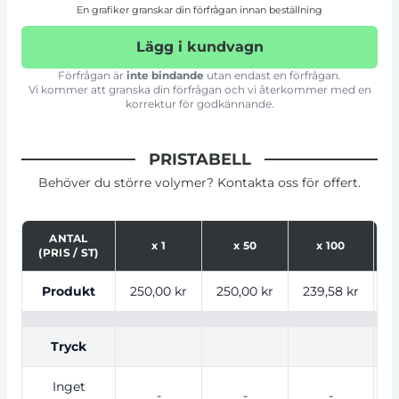
En grafiker granskar din förfrågan innan beställning
Lägg i kundvagn
Förfrågan är
inte bindande
utan endast en förfrågan.
Vi kommer att granska din förfrågan och vi återkommer med en
korrektur för godkännande.
PRISTABELL
Behöver du större volymer? Kontakta oss för offert.
ANTAL
x
1
x
50
x
100
(PRIS / ST)
Tabell som visar priser för produkt, tryckalternativ oc
Produkt
250,00 kr
250,00 kr
239,58 kr
2
Tryck
Inget
-
-
-