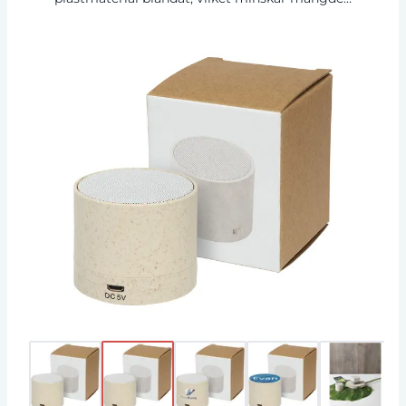
plast som behövs. Högtalaren producerar
kristallklart ljud under över 1,5 timmars
uppspelningstid vid maximal volym med 3 W-
utgång. Bluetooth® 5.0. Förpackad i en
presentförpackning och levereras med en
bruksanvisning (båda tillverkade av hållbart
material) Micro-USB laddningskabel medföljer.