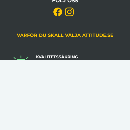
FÖLJ OSS
VARFÖR DU SKALL VÄLJA ATTITUDE.SE
KVALITETSSÄKRING
Du godkänner alltid korrektur, gjord av en
grafiker, innan produktion.
LÅGA VOLYMKRAV
Flera av våra artiklar har 1 artikel som minsta
beställningsantal.
INGA STARTAVGIFTER
I vår prissättning tillkommer inga startavgifter.