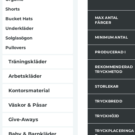
Shorts
MAX ANTAL
Bucket Hats
FÄRGER
Underkläder
MINIMUM ANTAL
Solglasögon
Pullovers
PRODUCERAD I
Träningskläder
REKOMMENDERAD
TRYCKMETOD
Arbetskläder
STORLEKAR
Kontorsmaterial
TRYCKBREDD
Väskor & Påsar
TRYCKHÖJD
Give-Aways
TRYCKPLACERINGA
Baby & Barnkläder