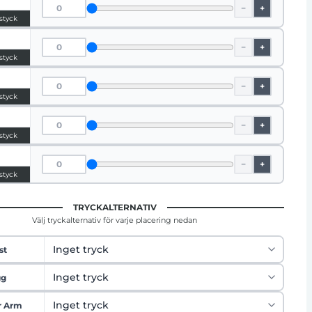
−
+
 styck
−
+
 styck
−
+
 styck
−
+
 styck
−
+
 styck
TRYCKALTERNATIV
Välj tryckalternativ för varje placering nedan
st
gg
r Arm