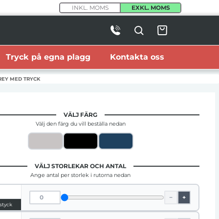
INKL. MOMS
EXKL. MOMS
Tryck på egna plagg
Kontakta oss
REY MED TRYCK
VÄLJ FÄRG
Välj den färg du vill beställa nedan
VÄLJ STORLEKAR OCH ANTAL
Ange antal per storlek i rutorna nedan
−
+
 styck