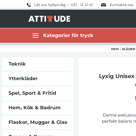
Låt oss hjälpa dig — 031 - 13 41 41
Kontakta oss
Kategorier för tryck
HEM
/
KLÄDER
Teknik
Lyxig Unisex
Ytterkläder
Spel, Sport & Fritid
Hem, Kök & Badrum
Denna exklusiva
perfekt balans m
Flaskor, Muggar & Glas
80% BCI bomull o
g/m², förenar de