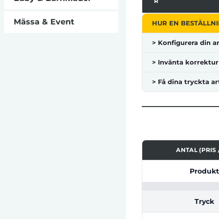
R
Mässa & Event
HUR EN BESTÄLLNI
> Konfigurera din ar
> Invänta korrektur
> Få dina tryckta ar
ANTAL (PRIS /
Tabell som visar pri
Produkt
Tryck