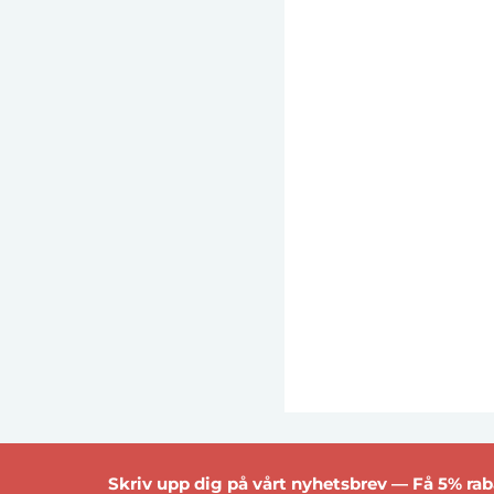
Skriv upp dig på vårt nyhetsbrev — Få 5% raba