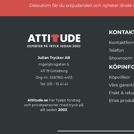
Dessutom får du erbjudanden och nyheter direkt i
KONTAK
Kontaktfor
Telefon
Julian Trycker AB
Showroom
Ingenjörsgatan 5
KÖPINF
411 19 Göteborg
Köpvillkor
Org-nr: 556780-4413
Tel:
031 - 13 41 41
Våra garanti
Frakt & retu
Attitude.se
har hjälpt företag
Etisk produ
och privatpersoner med tryck på
allt sedan
2003
.