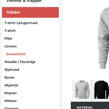
Pennor & Papper
unika designen
satinband från 
Kläder
sofistikerad tou
en exceptionellt 
mer hållbar modef
T-shirt Långärmad
T-shirt
Piké
Linnen
·
Sweatshirt
Hoodie / Huvtröja
Ziphood
Byxor
Skjortor
Kepsar
Mössor
MATERIAL
Organic