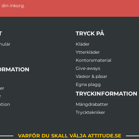
 din inkorg.
T
TRYCK PÅ
mulär
Kläder
Ytterkläder
Kontorsmaterial
Give-aways
ORMATION
Väskor & påsar
Egna plagg
er
TRYCKINFORMATION
r
ktion
Mängdrabatter
Trycktekniker
VARFÖR DU SKALL VÄLJA ATTITUDE.SE