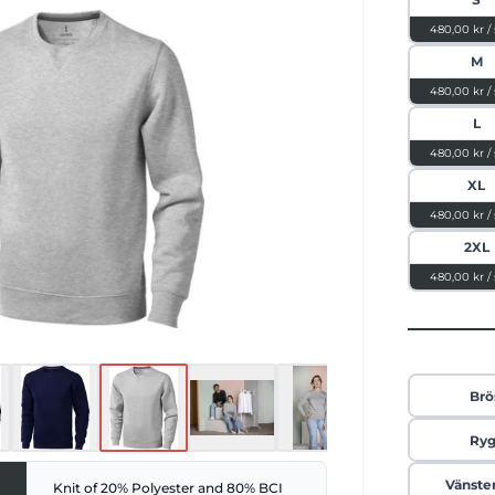
 med platt ribbstickad v-detalj och
480,00 kr /
axel till axel tillför en modern och
ch. Dessutom ger den borstade insidan
M
mjuk och behaglig upplevelse. Välj en
480,00 kr /
ramtid med denna tröja, tillgänglig i
3 olika färger.
L
480,00 kr /
XL
480,00 kr /
2XL
480,00 kr /
Brö
Ry
Vänste
Knit of 20% Polyester and 80% BCI