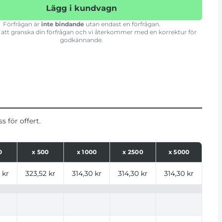
Lägg i kundvagn
Förfrågan är
inte bindande
utan endast en förfrågan.
att granska din förfrågan och vi återkommer med en korrektur för
godkännande.
 för offert.
0
x
500
x
1000
x
2500
x
5000
ntal
 kr
323,52 kr
314,30 kr
314,30 kr
314,30 kr