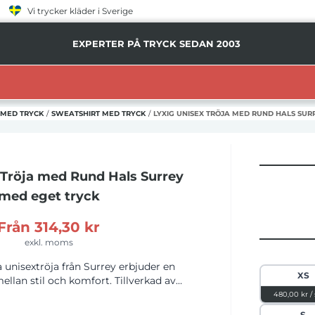
Vi trycker kläder i Sverige
EXPERTER PÅ TRYCK SEDAN 2003
 MED TRYCK
/
SWEATSHIRT MED TRYCK
/
LYXIG UNISEX TRÖJA MED RUND HALS SUR
 Tröja med Rund Hals Surrey
med eget tryck
Från
314,30 kr
exkl. moms
 unisextröja från Surrey erbjuder en
XS
ellan stil och komfort. Tillverkad av
ch 20% polyester, med en vikt på 300
480,00 kr /
n hållbarhet med en lyxig känsla. Den
S