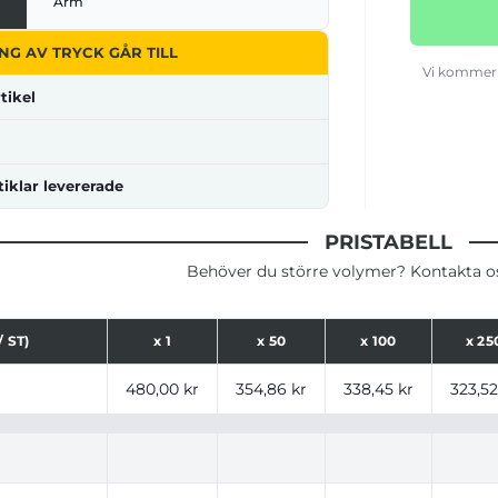
Arm
NG AV TRYCK GÅR TILL
Vi kommer 
tikel
tiklar levererade
PRISTABELL
Behöver du större volymer? Kontakta oss
 ST)
x
1
x
50
x
100
x
25
ser för produkt, tryckalternativ och storlekar baserat på a
480,00 kr
354,86 kr
338,45 kr
323,52