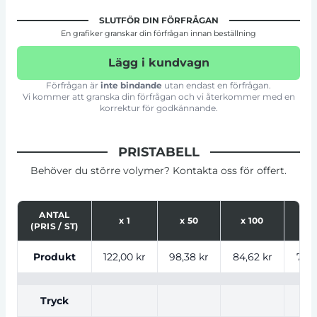
SLUTFÖR DIN FÖRFRÅGAN
En grafiker granskar din förfrågan innan beställning
Lägg i kundvagn
Förfrågan är
inte bindande
utan endast en förfrågan.
Vi kommer att granska din förfrågan och vi återkommer med en
korrektur för godkännande.
PRISTABELL
Behöver du större volymer? Kontakta oss för offert.
ANTAL
x
1
x
50
x
100
x
2
(PRIS / ST)
Tabell som visar priser för produkt, tryckalternativ oc
Produkt
122,00 kr
98,38 kr
84,62 kr
77,9
Tryck