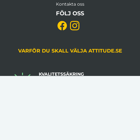
Kontakta oss
FÖLJ OSS
VARFÖR DU SKALL VÄLJA ATTITUDE.SE
KVALITETSSÄKRING
Du godkänner alltid korrektur, gjord av en
grafiker, innan produktion.
LÅGA VOLYMKRAV
Flera av våra artiklar har 1 artikel som minsta
beställningsantal.
INGA STARTAVGIFTER
I vår prissättning tillkommer inga startavgifter.