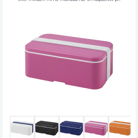
700 ml, vilket gör den idealisk för smörgåsar,
sallader och mycket mer. Locket hålls på plats
med ett band tillverkat av återvunnen PET.
Kontakta oss för andra färgkombinationer och
extra tillbehör, såsom skaffel eller innerfack.
Mikrovågsugnssäker, maskindisksäker, BPA-fri
och helt återvinningsbar. Tillverkad i
Storbritannien och packad i en återvunnen PE
plastpåse. Gör din MIYO personlig genom att
lägga till individuella namn på locket - kontakta
oss för mer information.