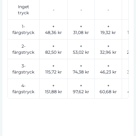
Inget
-
-
-
-
tryck
1-
+
+
+
färgstryck
48,36 kr
31,08 kr
19,32 kr
15,6
2-
+
+
+
färgstryck
82,50 kr
53,02 kr
32,96 kr
26,7
3-
+
+
+
färgstryck
115,72 kr
74,38 kr
46,23 kr
37,4
4-
+
+
+
färgstryck
151,88 kr
97,62 kr
60,68 kr
49,1