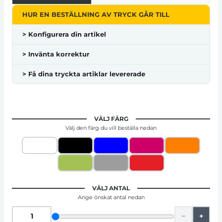
HUR EN BESTÄLLNING AV TRYCK GÅR TILL
> Konfigurera din artikel
> Invänta korrektur
> Få dina tryckta artiklar levererade
VÄLJ FÄRG
Välj den färg du vill beställa nedan
VÄLJ ANTAL
Ange önskat antal nedan
−
+