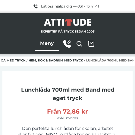
Låt oss hjälpa dig — 031 - 13 41 41
EXPERTER PÅ TRYCK SEDAN 2003
Meny
DA MED TRYCK
/
HEM, KÖK & BADRUM MED TRYCK
/
LUNCHLÅDA 700ML MED BAN
Lunchlåda 700ml med Band
med
eget tryck
Från
72,86 kr
exkl. moms
Den perfekta lunchlådan för skolan, arbetet
eller fritiden! MIYO matlåda har en kapacitet på