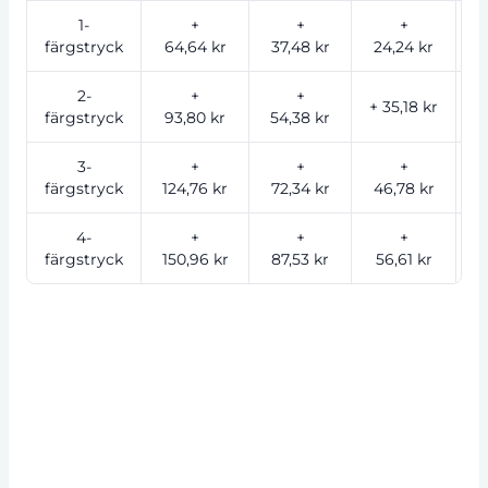
1-
+
+
+
färgstryck
64,64 kr
37,48 kr
24,24 kr
1
2-
+
+
+ 35,18 kr
färgstryck
93,80 kr
54,38 kr
2
3-
+
+
+
färgstryck
124,76 kr
72,34 kr
46,78 kr
3
4-
+
+
+
färgstryck
150,96 kr
87,53 kr
56,61 kr
4