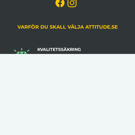
VARFÖR DU SKALL VÄLJA ATTITUDE.SE
KVALITETSSÄKRING
Du godkänner alltid korrektur, gjord av en
grafiker, innan produktion.
LÅGA VOLYMKRAV
Flera av våra artiklar har 1 artikel som minsta
beställningsantal.
INGA STARTAVGIFTER
I vår prissättning tillkommer inga startavgifter.
KLÄDER TRYCKS I SVERIGE
Flera av våra kläder trycks i Sverige med hög