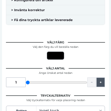
> Konfigurera din artikel
> Invänta korrektur
> Få dina tryckta artiklar levererade
VÄLJ FÄRG
Välj den färg du vill beställa nedan
VÄLJ ANTAL
Ange önskat antal nedan
−
+
TRYCKALTERNATIV
Välj tryckalternativ för varje placering nedan
Botten