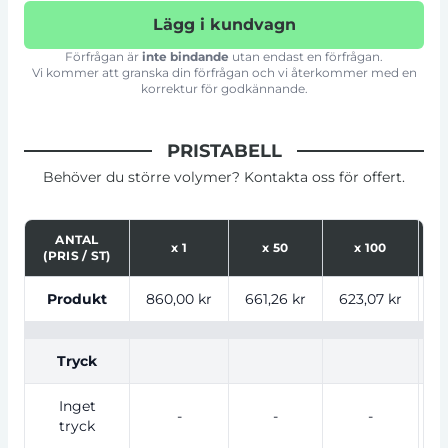
Lägg i kundvagn
Förfrågan är
inte bindande
utan endast en förfrågan.
Vi kommer att granska din förfrågan och vi återkommer med en
korrektur för godkännande.
PRISTABELL
Behöver du större volymer? Kontakta oss för offert.
ANTAL
x
1
x
50
x
100
(PRIS / ST)
Tabell som visar priser för produkt, tryckalternativ oc
Produkt
860,00 kr
661,26 kr
623,07 kr
5
Tryck
Inget
-
-
-
tryck