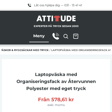
Låt oss hjälpa dig — 031 - 13 41 41
EXPERTER PÅ TRYCK SEDAN 2003
Meny
VÄSKOR & RYGGSÄCKAR MED TRYCK
/
LAPTOPVÄSKA MED ORGANISERINGSFACK AV
Laptopväska med
Organiseringsfack av Återvunnen
Polyester
med eget tryck
Från
578,61 kr
exkl. moms