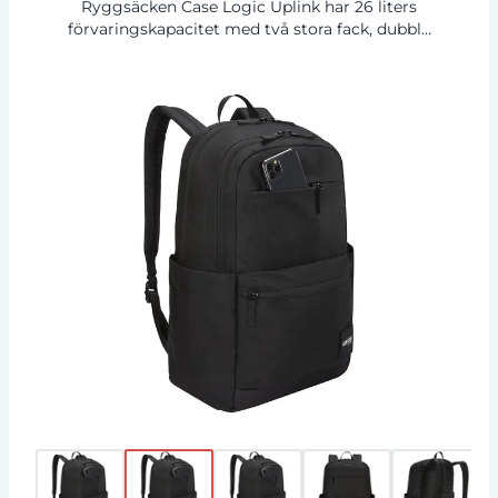
Ryggsäcken Case Logic Uplink har 26 liters
förvaringskapacitet med två stora fack, dubbla
framfickor och gott om organiseringsfack.
Ryggsäcken är tillverkad av 100 % återvunnet
600D polyester kombinerat med en botten av
vadderad, slitstark 100 % återvunnen 1200D
polyester. De formade axelremmarna och en
quiltad, helt vadderad ryggpanel garanterar en
bekväm bärupplevelse. Med ett 15,6-tums
vadderat laptopfack, ett 10-tums surfplattefack,
två stora sidofickor för vattenflaskor eller andra
småsaker samt en organiseringsficka framtill
för små elektronikprodukter, pennor och
nycklar. Det rymliga huvudfacket är utformat
för att rymma böcker och mappar och ett
sekundärt fack för ytterligare
anteckningsböcker, hörlurar och personliga
föremål, plus en liten blixtlåsförsedd privat
ficka. Den snabbåtkomliga framfickan rymmer
en telefon och små tillbehör.