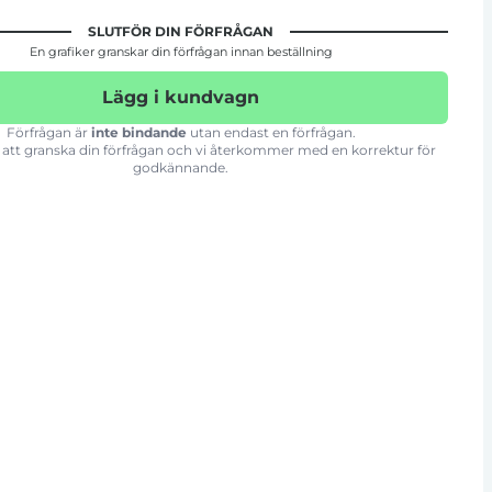
SLUTFÖR DIN FÖRFRÅGAN
En grafiker granskar din förfrågan innan beställning
Lägg i kundvagn
Förfrågan är
inte bindande
utan endast en förfrågan.
att granska din förfrågan och vi återkommer med en korrektur för
godkännande.