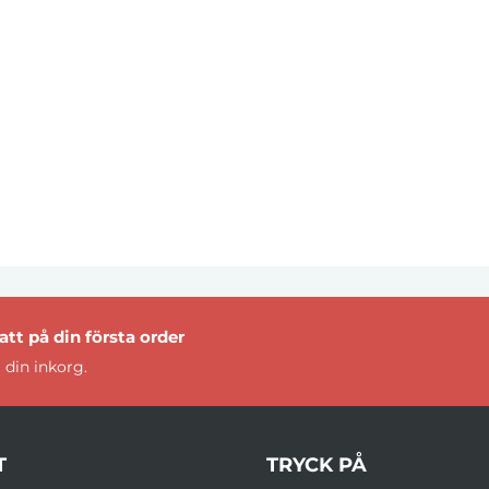
tt på din första order
 din inkorg.
T
TRYCK PÅ