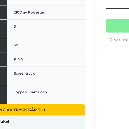
210D av Polyester
3
Vi kommer 
50
KINA
Screentryck
Toppen, Framsidan
NG AV TRYCK GÅR TILL
tikel