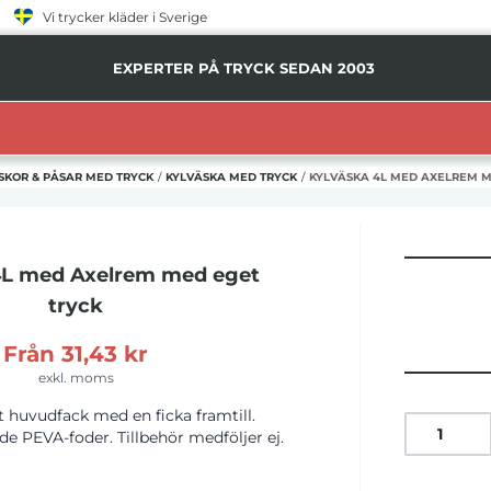
Vi trycker kläder i Sverige
EXPERTER PÅ TRYCK SEDAN 2003
SKOR & PÅSAR MED TRYCK
/
KYLVÄSKA MED TRYCK
/
KYLVÄSKA 4L MED AXELREM M
4L med Axelrem
med eget
tryck
Från
31,43 kr
exkl. moms
tt huvudfack med en ficka framtill.
de PEVA-foder. Tillbehör medföljer ej.