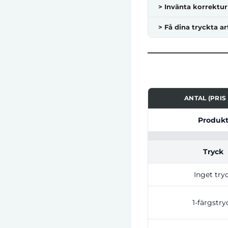
> Invänta korrektur
> Få dina tryckta ar
ANTAL (PRIS 
Tabell som visar pri
Produk
Tryck
Inget try
1-färgstry