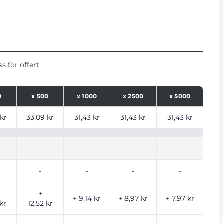
 för offert.
0
x
500
x
1000
x
2500
x
5000
ntal
 kr
33,09 kr
31,43 kr
31,43 kr
31,43 kr
-
-
-
-
+
+ 9,14 kr
+ 8,97 kr
+ 7,97 kr
kr
12,52 kr