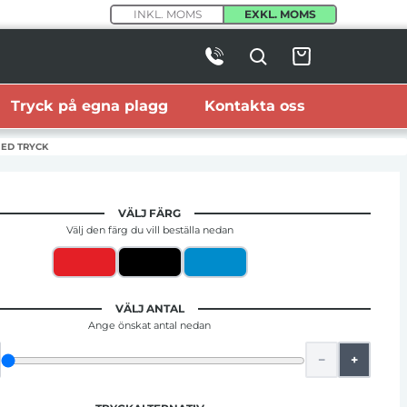
INKL. MOMS
EXKL. MOMS
Tryck på egna plagg
Kontakta oss
ED TRYCK
VÄLJ FÄRG
Välj den färg du vill beställa nedan
VÄLJ ANTAL
Ange önskat antal nedan
−
+