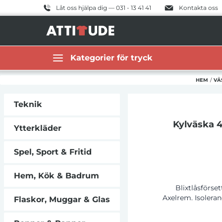
Låt oss hjälpa dig — 031 - 13 41 41
Kontakta oss
Kategorier för tryck
HEM
/
VÄ
Teknik
Kylväska 
Ytterkläder
Spel, Sport & Fritid
Hem, Kök & Badrum
Blixtlåsförse
Axelrem. Isoleran
Flaskor, Muggar & Glas