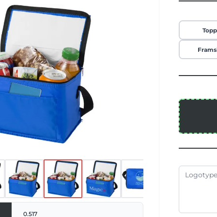
Top
Frams
0.517