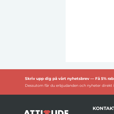
Skriv upp dig på vårt nyhetsbrev — Få 5% raba
Dessutom får du erbjudanden och nyheter direkt i
KONTAK