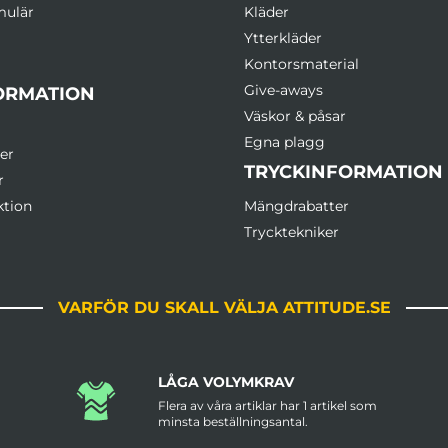
mulär
Kläder
Ytterkläder
Kontorsmaterial
Give-aways
ORMATION
Väskor & påsar
Egna plagg
er
TRYCKINFORMATION
r
ktion
Mängdrabatter
Trycktekniker
VARFÖR DU SKALL VÄLJA ATTITUDE.SE
LÅGA VOLYMKRAV
Flera av våra artiklar har 1 artikel som
minsta beställningsantal.