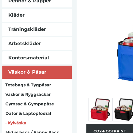
Pennor & Papper
Kläder
Träningskläder
Arbetskläder
Kontorsmaterial
Väskor & Påsar
Totebags & Tygpåsar
Väskor & Ryggsäckar
Gymsac & Gympapåse
Dator & Laptopfodral
·
Kylväska
CO2-FOOTPRINT
Midjeväska / Fanny Pack