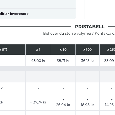
tiklar levererade
PRISTABELL
Behöver du större volymer? Kontakta oss
/ ST)
x
1
x
50
x
100
x
25
ser för produkt, tryckalternativ och storlekar baserat på a
t
48,00 kr
38,71 kr
36,15 kr
33,09
ck
-
-
-
-
+
+
+
ck
+ 37,74 kr
26,94 kr
18,95 kr
14,26 