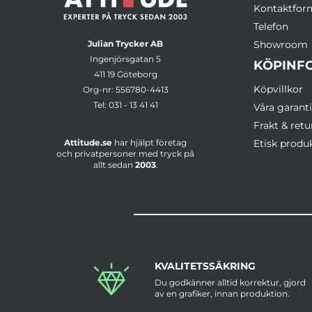
Kontaktfor
Telefon
Julian Trycker AB
Showroom
Ingenjörsgatan 5
KÖPINF
411 19 Göteborg
Köpvillkor
Org-nr: 556780-4413
Tel:
031 - 13 41 41
Våra garanti
Frakt & retu
Attitude.se
har hjälpt företag
Etisk produ
och privatpersoner med tryck på
allt sedan
2003
.
KVALITETSSÄKRING
Du godkänner alltid korrektur, gjord
av en grafiker, innan produktion.