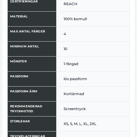
CERTIFIERINGAR
REACH
MATERIAL
100% bomull
MAX ANTAL FÄRGER
4
MINIMUM ANTAL
10
MÖNSTER
1-färgad
PASSFORM
lös passform
PASSFORM ÄRM
Kortärmad
REKOMMENDERAD
Screentryck
TRYCKMETOD
STORLEKAR
XS, S, M, L, XL, 2XL
TRYCKPLACERINGAR