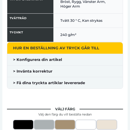
Bröst, Rygg, Vänster Arm,
Höger Arm
TVÄTTRÅD
Tvätt 30 ° C, Kan strykas
TYGVIKT
240 g/m²
HUR EN BESTÄLLNING AV TRYCK GÅR TILL
> Konfigurera din artikel
> Invänta korrektur
> Få dina tryckta artiklar levererade
VÄLJ FÄRG
Välj den färg du vill beställa nedan