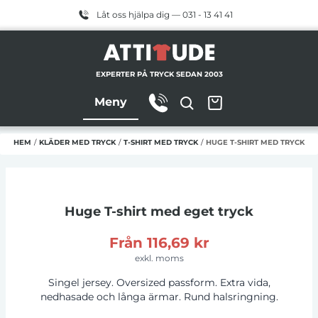
Låt oss hjälpa dig — 031 - 13 41 41
EXPERTER PÅ TRYCK SEDAN 2003
Meny
HEM
/
KLÄDER MED TRYCK
/
T-SHIRT MED TRYCK
/
HUGE T-SHIRT MED TRYCK
Huge T-shirt
med eget tryck
Från
116,69 kr
exkl. moms
Singel jersey. Oversized passform. Extra vida,
nedhasade och långa ärmar. Rund halsringning.