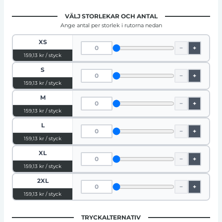
VÄLJ STORLEKAR OCH ANTAL
Ange antal per storlek i rutorna nedan
XS
−
+
159,13 kr / styck
S
−
+
159,13 kr / styck
M
−
+
159,13 kr / styck
L
−
+
159,13 kr / styck
XL
−
+
159,13 kr / styck
2XL
−
+
159,13 kr / styck
TRYCKALTERNATIV