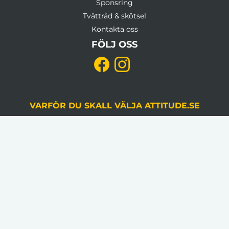
Sponsring
Tvättråd & skötsel
Kontakta oss
FÖLJ OSS
VARFÖR DU SKALL VÄLJA ATTITUDE.SE
KVALITETSSÄKRING
Du godkänner alltid korrektur, gjord av en
grafiker, innan produktion.
LÅGA VOLYMKRAV
Flera av våra artiklar har 1 artikel som minsta
beställningsantal.
INGA STARTAVGIFTER