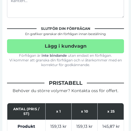
SLUTFÖR DIN FÖRFRÅGAN
En grafiker granskar din förfrågan innan beställning
Lägg i kundvagn
Förfrågan är
inte bindande
utan endast en förfrågan.
Vi kommer att granska din förfrågan och vi återkommer med en
korrektur för godkännande.
PRISTABELL
Behöver du större volymer? Kontakta oss för offert.
ANTAL (PRIS /
x
1
x
10
x
25
ST)
Tabell som visar priser för produkt, tryckalternativ oc
Produkt
159,13 kr
159,13 kr
145,87 kr