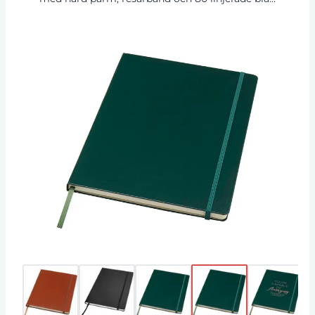
(80 g/m²). Perfekt för att skriva ned och dela
anteckningar. Dokumentficka invändigt på
baksidan. Journalbooks presentfodral.