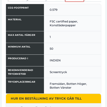
CO2-FOOTPRINT
0.579
MATERIAL
FSC certified paper,
Konstläderpapper
MAX ANTAL FÄRGER
1
MINIMUM ANTAL
50
PRODUCERAD I
INDIEN
REKOMMENDERAD
Screentryck
TRYCKMETOD
TRYCKPLACERINGAR
Framsidan, Botten Höger,
Botten Vänster
HUR EN BESTÄLLNING AV TRYCK GÅR TILL