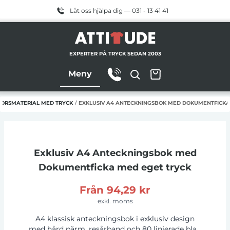
Låt oss hjälpa dig — 031 - 13 41 41
EXPERTER PÅ TRYCK SEDAN 2003
Meny
ORSMATERIAL MED TRYCK
/
EXKLUSIV A4 ANTECKNINGSBOK MED DOKUMENTFICKA
Exklusiv A4 Anteckningsbok med
Dokumentficka
med eget tryck
Från
94,29 kr
exkl. moms
A4 klassisk anteckningsbok i exklusiv design
med hård pärm, resårband och 80 linjerade blad