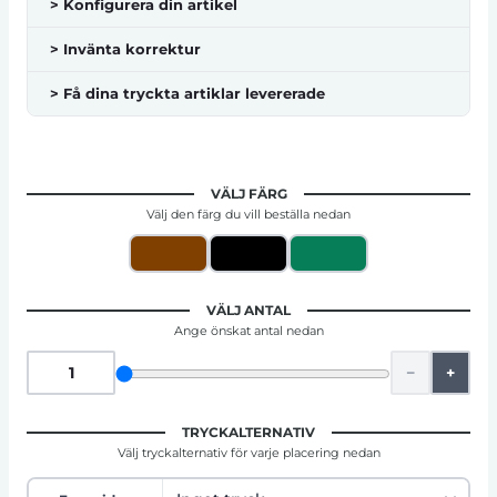
> Konfigurera din artikel
> Invänta korrektur
> Få dina tryckta artiklar levererade
VÄLJ FÄRG
Välj den färg du vill beställa nedan
VÄLJ ANTAL
Ange önskat antal nedan
−
+
TRYCKALTERNATIV
Välj tryckalternativ för varje placering nedan