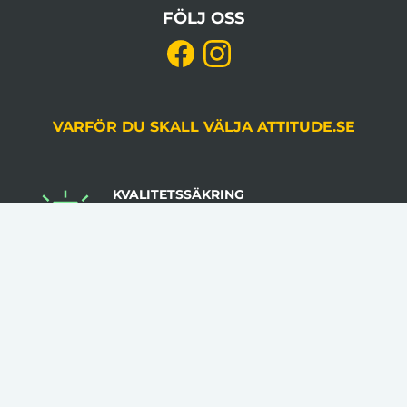
FÖLJ OSS
VARFÖR DU SKALL VÄLJA ATTITUDE.SE
KVALITETSSÄKRING
Du godkänner alltid korrektur, gjord av en
grafiker, innan produktion.
LÅGA VOLYMKRAV
Flera av våra artiklar har 1 artikel som minsta
beställningsantal.
INGA STARTAVGIFTER
I vår prissättning tillkommer inga startavgifter.