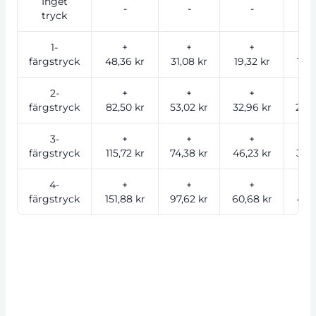
Inget
-
-
-
tryck
1-
+
+
+
färgstryck
48,36 kr
31,08 kr
19,32 kr
15,6
2-
+
+
+
färgstryck
82,50 kr
53,02 kr
32,96 kr
26,7
3-
+
+
+
färgstryck
115,72 kr
74,38 kr
46,23 kr
37,4
4-
+
+
+
färgstryck
151,88 kr
97,62 kr
60,68 kr
49,1