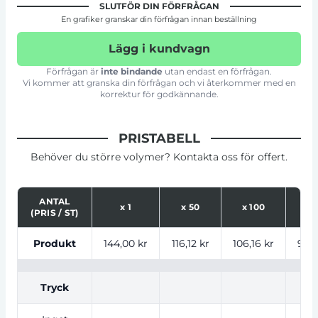
SLUTFÖR DIN FÖRFRÅGAN
En grafiker granskar din förfrågan innan beställning
Lägg i kundvagn
Förfrågan är
inte bindande
utan endast en förfrågan.
Vi kommer att granska din förfrågan och vi återkommer med en
korrektur för godkännande.
PRISTABELL
Behöver du större volymer? Kontakta oss för offert.
ANTAL
x
1
x
50
x
100
x
2
(PRIS / ST)
Tabell som visar priser för produkt, tryckalternativ oc
Produkt
144,00 kr
116,12 kr
106,16 kr
98,5
Tryck