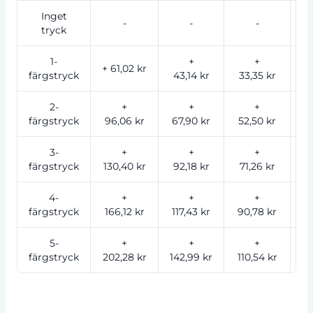
Inget
-
-
-
tryck
1-
+
+
+ 61,02 kr
färgstryck
43,14 kr
33,35 kr
2
2-
+
+
+
färgstryck
96,06 kr
67,90 kr
52,50 kr
44
3-
+
+
+
färgstryck
130,40 kr
92,18 kr
71,26 kr
59
4-
+
+
+
färgstryck
166,12 kr
117,43 kr
90,78 kr
7
5-
+
+
+
färgstryck
202,28 kr
142,99 kr
110,54 kr
9