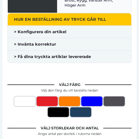
Bröst, Rygg, Vänster Arm,
Höger Arm
HUR EN BESTÄLLNING AV TRYCK GÅR TILL
> Konfigurera din artikel
> Invänta korrektur
> Få dina tryckta artiklar levererade
VÄLJ FÄRG
Välj den färg du vill beställa nedan
VÄLJ STORLEKAR OCH ANTAL
Ange antal per storlek i rutorna nedan