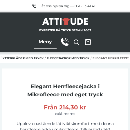
Låt oss hjälpa dig — 031 - 13 41 41
EXPERTER PÅ TRYCK SEDAN 2003
Meny
/
YTTERKLÄDER MED TRYCK
/
FLEECEJACKOR MED TRYCK
/
ELEGANT HERRFLEECEJ
Elegant Herrfleecejacka i
Mikrofleece
med eget tryck
Från
214,30 kr
exkl. moms
Upplev enastående lättviktskomfort med denna
herrfleecejacka i mikrofleece. Tillverkad i 140