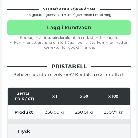
SLUTFÖR DIN FÖRFRÅGAN
En grafiker granskar din förfrågan innan beställning
Lägg i kundvagn
Förfrågan är
inte bindande
utan endast en förfrågan.
Vi kommer att granska din förfrågan och vi återkommer med en
korrektur för godkännande.
PRISTABELL
Behöver du större volymer? Kontakta oss för offert.
ANTAL
x
1
x
50
x
100
(PRIS / ST)
Tabell som visar priser för produkt, tryckalternativ oc
Produkt
330,00 kr
250,01 kr
230,77 kr
22
Tryck