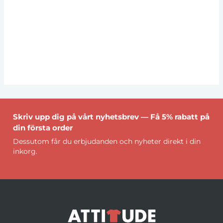
Skriv upp dig på vårt nyhetsbrev — Få 5% rabatt på
din första order
Dessutom får du erbjudanden och nyheter direkt i din
inkorg.