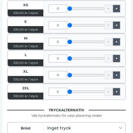
XS
−
+
330,00 kr / styck
S
−
+
330,00 kr / styck
M
−
+
330,00 kr / styck
L
−
+
330,00 kr / styck
XL
−
+
330,00 kr / styck
2XL
−
+
330,00 kr / styck
TRYCKALTERNATIV
Välj tryckalternativ för varje placering nedan
Bröst