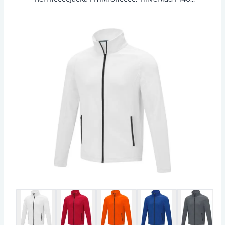
g/m² mikrofleece av 100% polyester, erbjuder
jackan både mjukhet och värme. Designad med
en modern känsla, inkluderar den omvända
kontrastdragkedjan och tagglös komfort tack
vare tearaway-etiketten. Förvaringslösningar
erbjuds med framfickorna med dragkedja.
Anpassningsbara varumärkesalternativ finns för
en personlig touch. Denna jacka kombinerar
funktionalitet med en elegant stil och är ett
oumbärligt plagg. Finns i 7 olika färger.