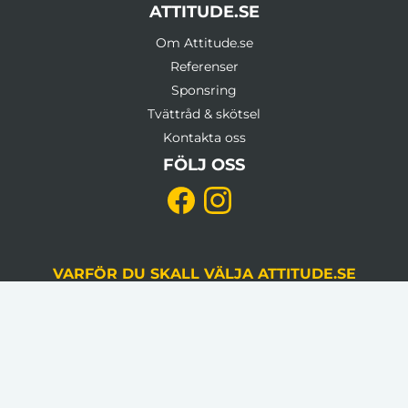
ATTITUDE.SE
Om Attitude.se
Referenser
Sponsring
Tvättråd & skötsel
Kontakta oss
FÖLJ OSS
VARFÖR DU SKALL VÄLJA ATTITUDE.SE
KVALITETSSÄKRING
Du godkänner alltid korrektur, gjord av en
grafiker, innan produktion.