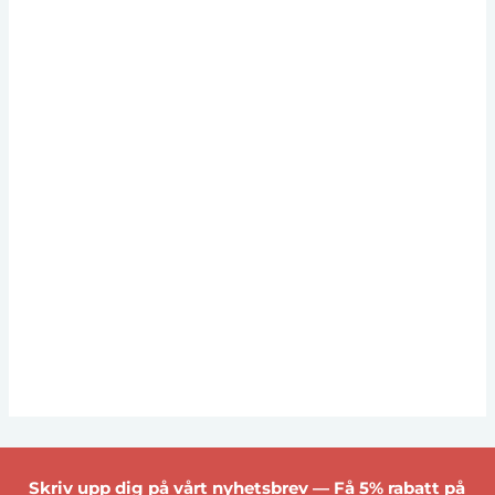
Skriv upp dig på vårt nyhetsbrev — Få 5% rabatt på