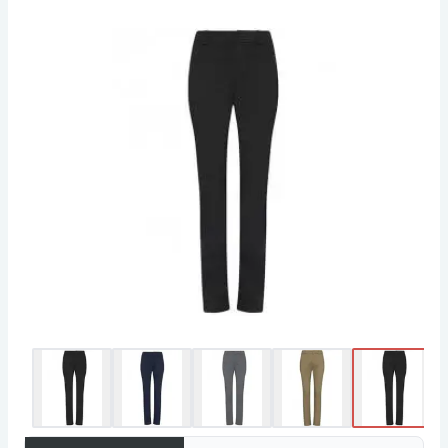
Slits i vristen och dolt kardborrefäste.