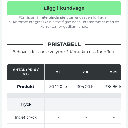
Lägg i kundvagn
Förfrågan är
inte bindande
utan endast en förfrågan.
Vi kommer att granska din förfrågan och vi återkommer med en
korrektur för godkännande.
PRISTABELL
Behöver du större volymer? Kontakta oss för offert.
ANTAL (PRIS /
x
1
x
10
x
25
ST)
Tabell som visar priser för produkt, tryckalternativ oc
Produkt
304,20 kr
304,20 kr
278,86 kr
Tryck
Inget tryck
-
-
-