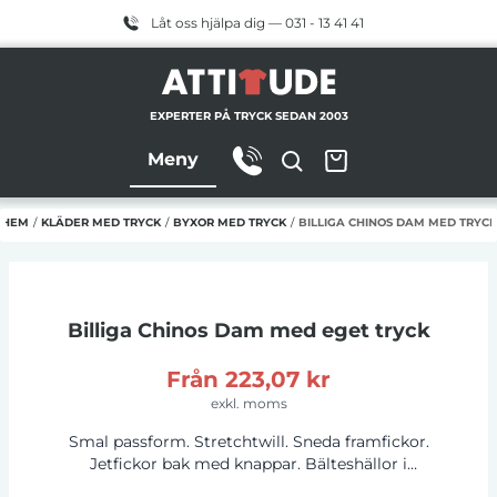
Låt oss hjälpa dig — 031 - 13 41 41
EXPERTER PÅ TRYCK SEDAN 2003
Meny
HEM
/
KLÄDER MED TRYCK
/
BYXOR MED TRYCK
/
BILLIGA CHINOS DAM MED TRYCK
Billiga Chinos Dam
med eget tryck
Från
223,07 kr
exkl. moms
Smal passform. Stretchtwill. Sneda framfickor.
Jetfickor bak med knappar. Bälteshällor i
samma tyg. Knapp i midjan och YKK-dragkedja.