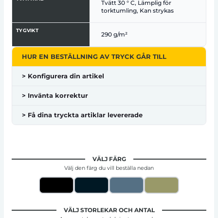
Tvätt 30 ° C, Lämplig för
torktumling, Kan strykas
TYGVIKT
290 g/m²
HUR EN BESTÄLLNING AV TRYCK GÅR TILL
> Konfigurera din artikel
> Invänta korrektur
> Få dina tryckta artiklar levererade
VÄLJ FÄRG
Välj den färg du vill beställa nedan
VÄLJ STORLEKAR OCH ANTAL