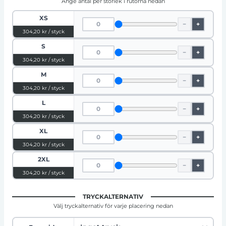
Ange antal per storlek i rutorna nedan
XS
−
+
304,20 kr / styck
S
−
+
304,20 kr / styck
M
−
+
304,20 kr / styck
L
−
+
304,20 kr / styck
XL
−
+
304,20 kr / styck
2XL
−
+
304,20 kr / styck
TRYCKALTERNATIV
Välj tryckalternativ för varje placering nedan