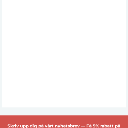
Skriv upp dig på vårt nyhetsbrev — Få 5% rabatt på