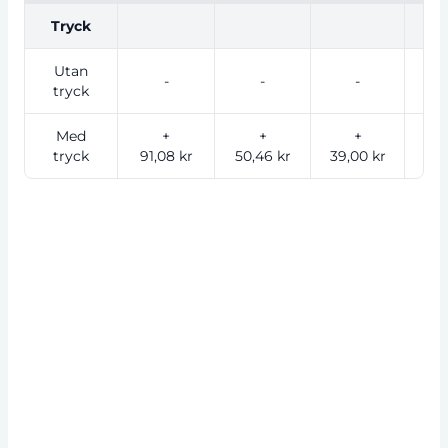
Tryck
Utan
-
-
-
tryck
Med
+
+
+
tryck
91,08 kr
50,46 kr
39,00 kr
26,