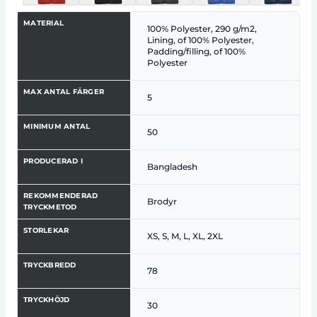
MATERIAL
100% Polyester, 290 g/m2,
Lining, of 100% Polyester,
Padding/filling, of 100%
Polyester
MAX ANTAL FÄRGER
5
MINIMUM ANTAL
50
PRODUCERAD I
Bangladesh
REKOMMENDERAD
Brodyr
TRYCKMETOD
STORLEKAR
XS, S, M, L, XL, 2XL
TRYCKBREDD
78
TRYCKHÖJD
30