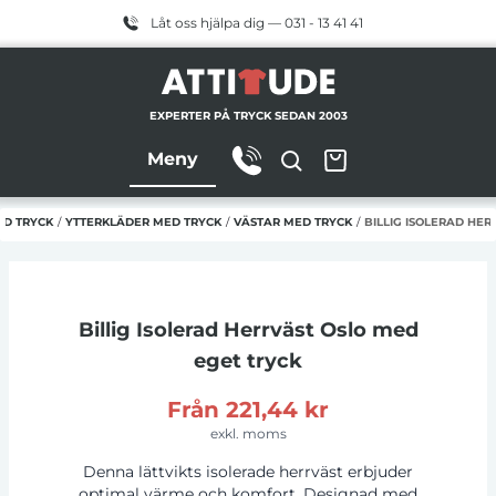
Låt oss hjälpa dig — 031 - 13 41 41
EXPERTER PÅ TRYCK SEDAN 2003
Meny
ED TRYCK
/
YTTERKLÄDER MED TRYCK
/
VÄSTAR MED TRYCK
/
BILLIG ISOLERAD HE
Billig Isolerad Herrväst Oslo
med
eget tryck
Från
221,44 kr
exkl. moms
Denna lättvikts isolerade herrväst erbjuder
optimal värme och komfort. Designad med