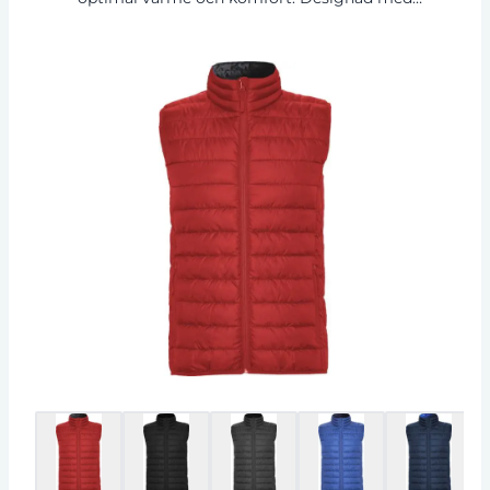
dunliknande polyesterfyllning, vattentätt och
vindtätt material som håller dig torr och varm.
Har matchande omvända dragkedjor, två
framfickor och ett kontrasterande innerfoder
för en snygg finish. Levereras med en praktisk
förvaringsväska, vilket gör den enkelt vikbar
och lätt att ta med sig. Perfekt för kyliga dagar
eller som ett extra värmande lager.