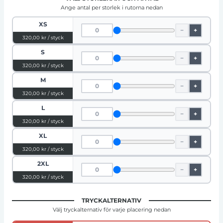
Ange antal per storlek i rutorna nedan
XS
−
+
320,00 kr / styck
S
−
+
320,00 kr / styck
M
−
+
320,00 kr / styck
L
−
+
320,00 kr / styck
XL
−
+
320,00 kr / styck
2XL
−
+
320,00 kr / styck
TRYCKALTERNATIV
Välj tryckalternativ för varje placering nedan