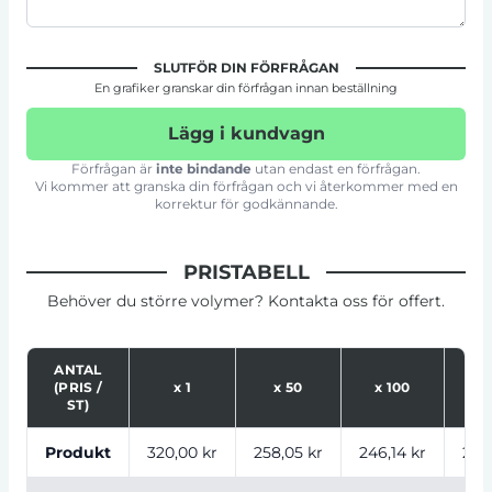
SLUTFÖR DIN FÖRFRÅGAN
En grafiker granskar din förfrågan innan beställning
Lägg i kundvagn
Förfrågan är
inte bindande
utan endast en förfrågan.
Vi kommer att granska din förfrågan och vi återkommer med en
korrektur för godkännande.
PRISTABELL
Behöver du större volymer? Kontakta oss för offert.
ANTAL
(PRIS /
x
1
x
50
x
100
x
ST)
Tabell som visar priser för produkt, tryckalternativ oc
Produkt
320,00 kr
258,05 kr
246,14 kr
227