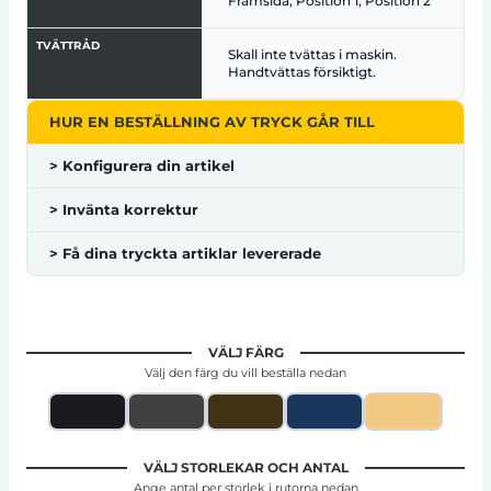
Framsida, Position 1, Position 2
TVÄTTRÅD
Skall inte tvättas i maskin.
Handtvättas försiktigt.
HUR EN BESTÄLLNING AV TRYCK GÅR TILL
> Konfigurera din artikel
> Invänta korrektur
> Få dina tryckta artiklar levererade
VÄLJ FÄRG
Välj den färg du vill beställa nedan
VÄLJ STORLEKAR OCH ANTAL
Ange antal per storlek i rutorna nedan