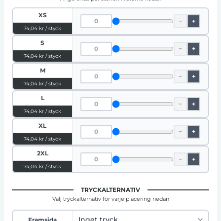
XS
−
+
74,04 kr / styck
S
−
+
74,04 kr / styck
M
−
+
74,04 kr / styck
L
−
+
74,04 kr / styck
XL
−
+
74,04 kr / styck
2XL
−
+
74,04 kr / styck
TRYCKALTERNATIV
Välj tryckalternativ för varje placering nedan
Framsida