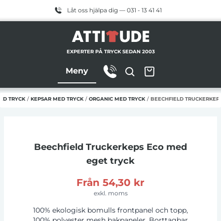
Låt oss hjälpa dig — 031 - 13 41 41
EXPERTER PÅ TRYCK SEDAN 2003
Meny
ED TRYCK
/
KEPSAR MED TRYCK
/
ORGANIC MED TRYCK
/
BEECHFIELD TRUCKERKEP
Beechfield Truckerkeps Eco
med
eget tryck
Från
54,30 kr
exkl. moms
100% ekologisk bomulls frontpanel och topp,
100% polyester mesh bakpaneler. Borttagbar