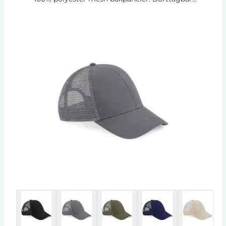
etikett. Design med sex paneler. Strukturerade
frontpaneler. Böjd skärm. Justering av
Snapback-storlek.