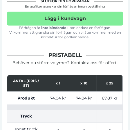
SLUTFÖR DIN FÖRFRÅGAN
En grafiker granskar din förfrågan innan beställning
Lägg i kundvagn
Förfrågan är
inte bindande
utan endast en förfrågan.
Vi kommer att granska din förfrågan och vi återkommer med en
korrektur för godkännande.
PRISTABELL
Behöver du större volymer? Kontakta oss för offert.
ANTAL (PRIS /
x
1
x
10
x
25
ST)
Tabell som visar priser för produkt, tryckalternativ oc
Produkt
74,04 kr
74,04 kr
67,87 kr
6
Tryck
Inget tryck
-
-
-