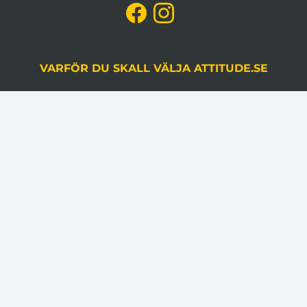
VARFÖR DU SKALL VÄLJA ATTITUDE.SE
KVALITETSSÄKRING
Du godkänner alltid korrektur, gjord av en
grafiker, innan produktion.
LÅGA VOLYMKRAV
Flera av våra artiklar har 1 artikel som minsta
beställningsantal.
INGA STARTAVGIFTER
I vår prissättning tillkommer inga startavgifter.
KLÄDER TRYCKS I SVERIGE