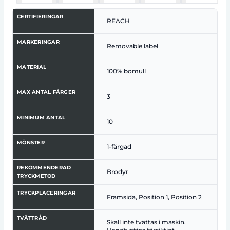
CERTIFIERINGAR
REACH
MARKERINGAR
Removable label
MATERIAL
100% bomull
MAX ANTAL FÄRGER
3
MINIMUM ANTAL
10
MÖNSTER
1-färgad
REKOMMENDERAD
Brodyr
TRYCKMETOD
TRYCKPLACERINGAR
Framsida, Position 1, Position 2
TVÄTTRÅD
Skall inte tvättas i maskin.