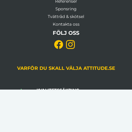
Referenser
Sponsring
Tvättråd & skötsel
Kontakta oss
FÖLJ OSS
VARFÖR DU SKALL VÄLJA ATTITUDE.SE
KVALITETSSÄKRING
Du godkänner alltid korrektur, gjord av en
grafiker, innan produktion.
LÅGA VOLYMKRAV
Flera av våra artiklar har 1 artikel som minsta
beställningsantal.