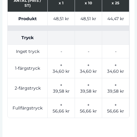
ANTAL (PRIS /
x
1
x
10
x
25
ST)
Tabell som visar priser för produkt, tryckalternativ oc
Produkt
48,51 kr
48,51 kr
44,47 kr
4
Tryck
Inget tryck
-
-
-
+
+
+
1-färgstryck
34,60 kr
34,60 kr
34,60 kr
2
+
+
+
2-färgstryck
39,58 kr
39,58 kr
39,58 kr
2
+
+
+
Fullfärgstryck
56,66 kr
56,66 kr
56,66 kr
3