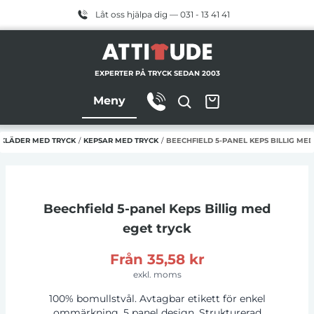
Låt oss hjälpa dig — 031 - 13 41 41
EXPERTER PÅ TRYCK SEDAN 2003
Meny
KLÄDER MED TRYCK
/
KEPSAR MED TRYCK
/
BEECHFIELD 5-PANEL KEPS BILLIG MED
Beechfield 5-panel Keps Billig
med
eget tryck
Från
35,58 kr
exkl. moms
100% bomullstvål. Avtagbar etikett för enkel
ommärkning. 5 panel design. Strukturerad