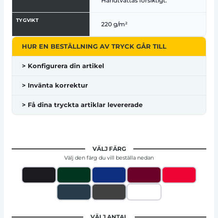
Handtvättas försiktigt.
TYGVIKT
220 g/m²
HUR EN BESTÄLLNING AV TRYCK GÅR TILL
> Konfigurera din artikel
> Invänta korrektur
> Få dina tryckta artiklar levererade
VÄLJ FÄRG
Välj den färg du vill beställa nedan
VÄLJ ANTAL