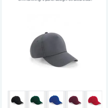
frampanel. Böjd skärm. Sydda ventilationsöglor.
Tri-glid spänne.