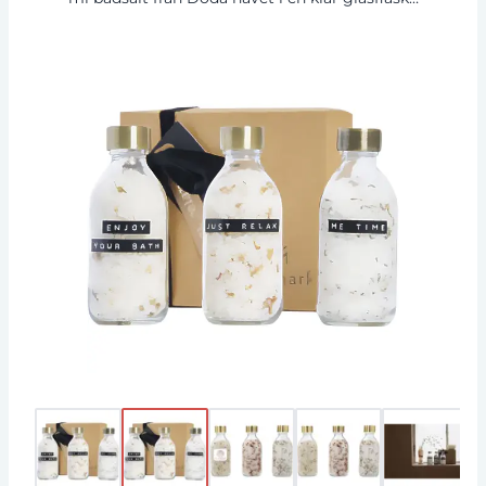
med mässingsfärgat stålock. Varje flaska har
olika doft: Ros, lavendel och kamomill. Inget
badkar hemma? Badsaltet kan också användas
för att fräscha upp och slappna av trötta fötter.
Den perfekta presenten för varje tillfälle till ett
överkomligt pris. Tillverkad i Nederländerna.