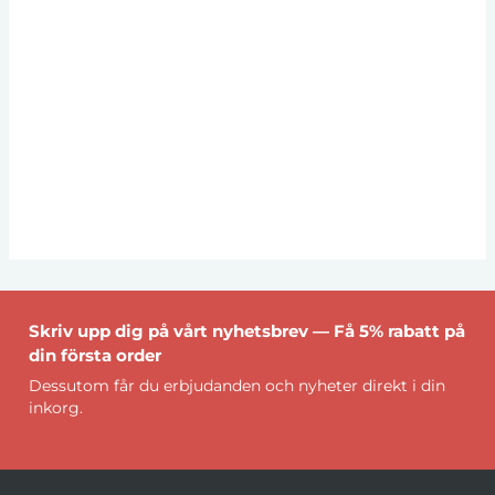
Skriv upp dig på vårt nyhetsbrev — Få 5% rabatt på
din första order
Dessutom får du erbjudanden och nyheter direkt i din
inkorg.