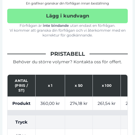
En grafiker granskar din förfrågan innan beställning
Lägg i kundvagn
Förfrågan är
inte bindande
utan endast en förfrågan.
Vi kommer att granska din förfrågan och vi återkommer med en
korrektur för godkännande.
PRISTABELL
Behöver du större volymer? Kontakta oss för offert.
ANTAL
(PRIS /
x
1
x
50
x
100
x
ST)
Tabell som visar priser för produkt, tryckalternativ oc
Produkt
360,00 kr
274,18 kr
261,54 kr
249,
Tryck