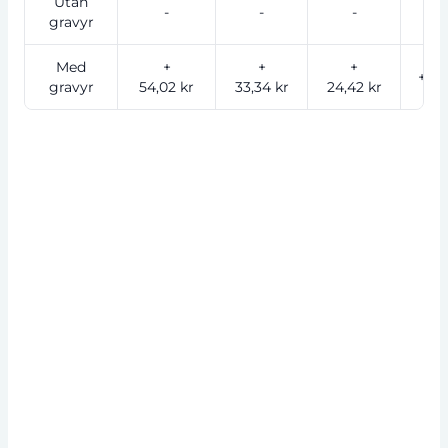
Utan
-
-
-
gravyr
Med
+
+
+
+ 21
gravyr
54,02 kr
33,34 kr
24,42 kr