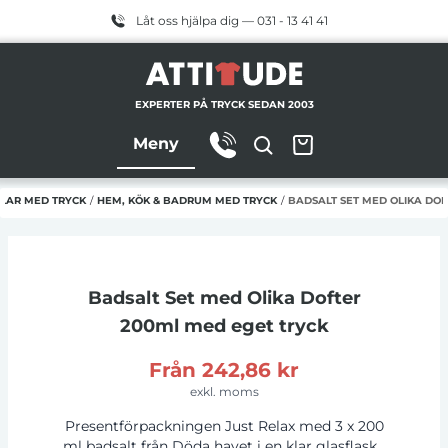
Låt oss hjälpa dig — 031 - 13 41 41
EXPERTER PÅ TRYCK SEDAN 2003
Meny
LAR MED TRYCK
/
HEM, KÖK & BADRUM MED TRYCK
/
BADSALT SET MED OLIKA DO
Badsalt Set med Olika Dofter
200ml
med eget tryck
Från
242,86 kr
exkl. moms
Presentförpackningen Just Relax med 3 x 200
ml badsalt från Döda havet i en klar glasflaska