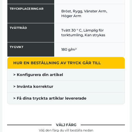
TRYCKPLACERINGAR
Bröst, Rygg, Vänster Arm,
Höger Arm
TVÄTTRÅD
Tvätt 30 ° C, Lämplig för
torktumling, Kan strykas
TYGVIKT
180 g/m²
HUR EN BESTÄLLNING AV TRYCK GÅR TILL
> Konfigurera din artikel
> Invänta korrektur
> Få dina tryckta artiklar levererade
VÄLJ FÄRG
Välj den färg du vill beställa nedan