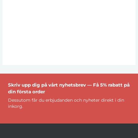
Skriv upp dig på vårt nyhetsbrev — Få 5% rabatt på
din första order
Dessutom får du erbjudanden och nyheter direkt i din
inkorg.