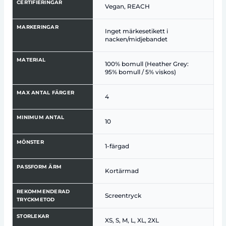
CERTIFIERINGAR
Vegan, REACH
MARKERINGAR
Inget märkesetikett i
nacken/midjebandet
MATERIAL
100% bomull (Heather Grey:
95% bomull / 5% viskos)
MAX ANTAL FÄRGER
4
MINIMUM ANTAL
10
MÖNSTER
1-färgad
PASSFORM ÄRM
Kortärmad
REKOMMENDERAD
Screentryck
TRYCKMETOD
STORLEKAR
XS, S, M, L, XL, 2XL