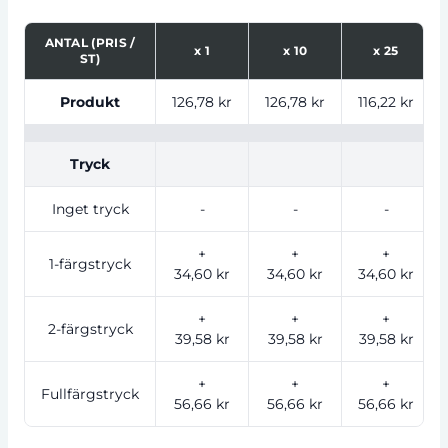
ANTAL (PRIS /
x
1
x
10
x
25
ST)
Tabell som visar priser för produkt, tryckalternativ oc
Produkt
126,78 kr
126,78 kr
116,22 kr
Tryck
Inget tryck
-
-
-
+
+
+
1-färgstryck
34,60 kr
34,60 kr
34,60 kr
+
+
+
2-färgstryck
39,58 kr
39,58 kr
39,58 kr
+
+
+
Fullfärgstryck
56,66 kr
56,66 kr
56,66 kr