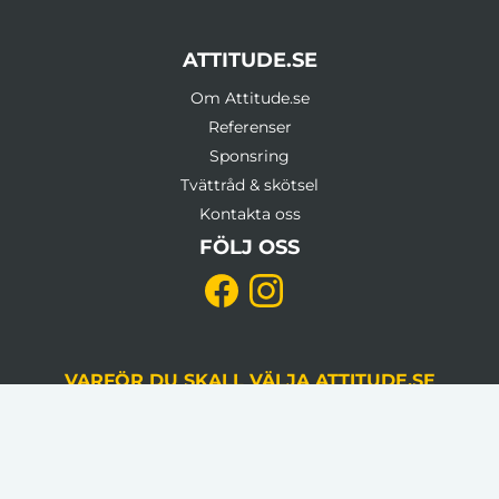
ATTITUDE.SE
Om Attitude.se
Referenser
Sponsring
Tvättråd & skötsel
Kontakta oss
FÖLJ OSS
VARFÖR DU SKALL VÄLJA ATTITUDE.SE
KVALITETSSÄKRING
Du godkänner alltid korrektur, gjord av en