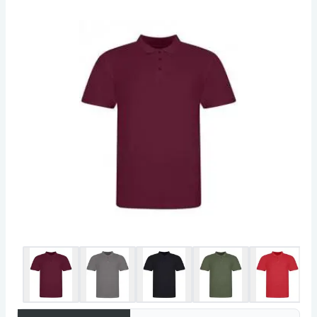
Storleksetikett endast för enkel rebranding -
färgkodad svart för Unisex. Korta manschett
ärmar. Rund hals. Dubbel söm i nederkant.
Bomullspiké.