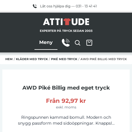
Låt oss hjälpa dig — 031 - 13 41 41
EXPERTER PÅ TRYCK SEDAN 2003
Meny
HEM
/
KLÄDER MED TRYCK
/
PIKÉ MED TRYCK
/
AWD PIKÉ BILLIG MED TRYCK
AWD Piké Billig
med eget tryck
Från
92,97 kr
exkl. moms
Ringspunnen kammad bomull. Modern och
snygg passform med sidoöppningar. Knappslå
med 3 färgade knappar och reservknapp.