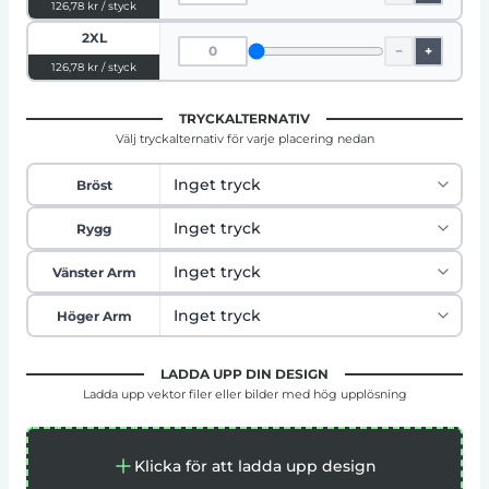
126,78 kr / styck
2XL
−
+
126,78 kr / styck
TRYCKALTERNATIV
Välj tryckalternativ för varje placering nedan
Bröst
Rygg
Vänster Arm
Höger Arm
LADDA UPP DIN DESIGN
Ladda upp vektor filer eller bilder med hög upplösning
Klicka för att ladda upp design