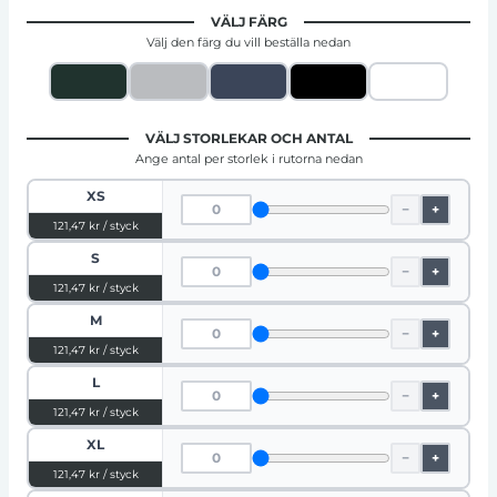
VÄLJ FÄRG
Välj den färg du vill beställa nedan
VÄLJ STORLEKAR OCH ANTAL
Ange antal per storlek i rutorna nedan
XS
−
+
121,47 kr / styck
S
−
+
121,47 kr / styck
M
−
+
121,47 kr / styck
L
−
+
121,47 kr / styck
XL
−
+
121,47 kr / styck