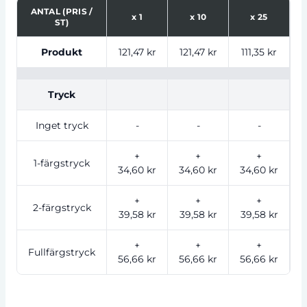
ANTAL (PRIS /
x
1
x
10
x
25
ST)
Tabell som visar priser för produkt, tryckalternativ oc
Produkt
121,47 kr
121,47 kr
111,35 kr
1
Tryck
Inget tryck
-
-
-
+
+
+
1-färgstryck
34,60 kr
34,60 kr
34,60 kr
+
+
+
2-färgstryck
39,58 kr
39,58 kr
39,58 kr
+
+
+
Fullfärgstryck
56,66 kr
56,66 kr
56,66 kr