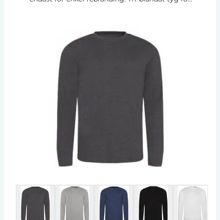
stil och komfort. Ytan är utmärkt för tryck eller
brodering. Rund hals. Ribbad crew-neck stil.
Mjuk känsla. Infogade ärmar. Tvillingstygn på
nederkant och ärmar. Sidsömmar. Worldwide
Responsible Accredited Production (WRAP)
certifierad produktion.