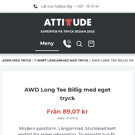
Låt oss hjälpa dig — 031 - 13 41 41
EXPERTER PÅ TRYCK SEDAN 2003
Meny
KLÄDER MED TRYCK
/
T-SHIRT LÅNGÄRMAD MED TRYCK
/
AWD LONG TEE BILLIG ME
AWD Long Tee Billig
med eget
tryck
Från
89,07 kr
exkl. moms
Modern passform. Långärmad. Storleksetikett
endast för enkel rebranding. Tri-blandat tyg för