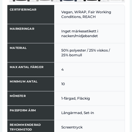
CERTIFIERINGAR
Vegan, WRAP, Fair Working
Conditions, REACH
MARKERINGAR
Inget märkesetikett i
nacken/midjebandet
MATERIAL
50% polyester / 25% viskos /
25% bomull
MAX ANTAL FÄRGER
4
MINIMUM ANTAL
10
MÖNSTER
1-färgad, Fläckig
PASSFORM ÄRM
Långärmad, Set-in
REKOMMENDERAD
Screentryck
TRYCKMETOD