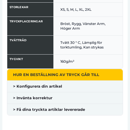
STORLEKAR
XS, S, M, L, XL, 2XL
TRYCKPLACERINGAR
Bröst, Rygg, Vänster Arm,
Höger Arm
TVÄTTRÅD
Tvätt 30 ° C, Lämplig för
torktumling, Kan strykas
TYGVIKT
160g/m²
HUR EN BESTÄLLNING AV TRYCK GÅR TILL
> Konfigurera din artikel
> Invänta korrektur
> Få dina tryckta artiklar levererade