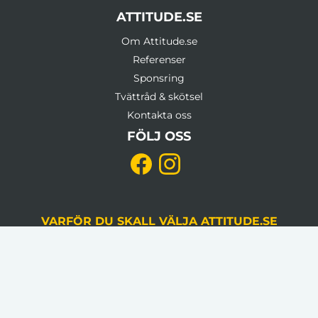
ATTITUDE.SE
Om Attitude.se
Referenser
Sponsring
Tvättråd & skötsel
Kontakta oss
FÖLJ OSS
VARFÖR DU SKALL VÄLJA ATTITUDE.SE
KVALITETSSÄKRING
Du godkänner alltid korrektur, gjord av en
grafiker, innan produktion.