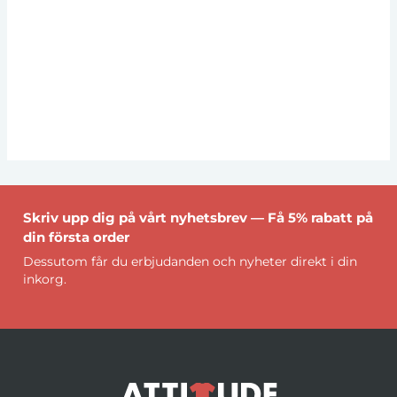
Skriv upp dig på vårt nyhetsbrev — Få 5% rabatt på
din första order
Dessutom får du erbjudanden och nyheter direkt i din
inkorg.