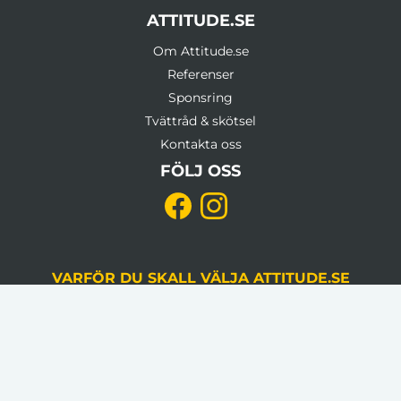
ATTITUDE.SE
Om Attitude.se
Referenser
Sponsring
Tvättråd & skötsel
Kontakta oss
FÖLJ OSS
VARFÖR DU SKALL VÄLJA ATTITUDE.SE
KVALITETSSÄKRING
Du godkänner alltid korrektur, gjord av en
grafiker, innan produktion.