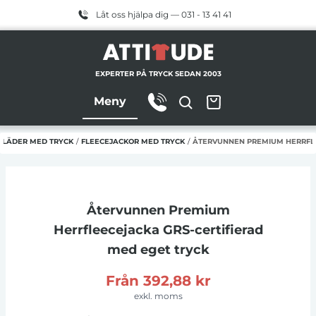
Låt oss hjälpa dig — 031 - 13 41 41
EXPERTER PÅ TRYCK SEDAN 2003
Meny
KLÄDER MED TRYCK
/
FLEECEJACKOR MED TRYCK
/
ÅTERVUNNEN PREMIUM HERRFLE
Återvunnen Premium
Herrfleecejacka GRS-certifierad
med eget tryck
Från
392,88 kr
exkl. moms