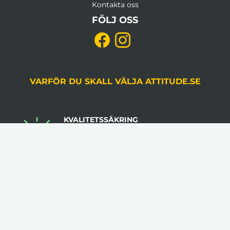
Kontakta oss
FÖLJ OSS
VARFÖR DU SKALL VÄLJA ATTITUDE.SE
KVALITETSSÄKRING
Du godkänner alltid korrektur, gjord av en
grafiker, innan produktion.
LÅGA VOLYMKRAV
Flera av våra artiklar har 1 artikel som minsta
beställningsantal.
INGA STARTAVGIFTER
I vår prissättning tillkommer inga startavgifter.