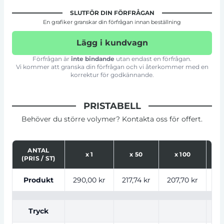
SLUTFÖR DIN FÖRFRÅGAN
En grafiker granskar din förfrågan innan beställning
Lägg i kundvagn
Förfrågan är
inte bindande
utan endast en förfrågan.
Vi kommer att granska din förfrågan och vi återkommer med en
korrektur för godkännande.
PRISTABELL
Behöver du större volymer? Kontakta oss för offert.
ANTAL
x
1
x
50
x
100
(PRIS / ST)
Tabell som visar priser för produkt, tryckalternativ oc
Produkt
290,00 kr
217,74 kr
207,70 kr
19
Tryck