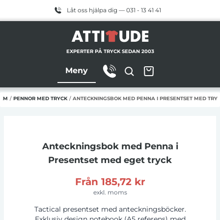
Låt oss hjälpa dig — 031 - 13 41 41
EXPERTER PÅ TRYCK SEDAN 2003
Meny
EM
/
PENNOR MED TRYCK
/
ANTECKNINGSBOK MED PENNA I PRESENTSET MED TRY
Anteckningsbok med Penna i
Presentset
med eget tryck
Från
185,72 kr
exkl. moms
Tactical presentset med anteckningsböcker.
Exklusiv design notebook (A5 referens) med