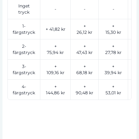
Inget
-
-
-
tryck
1-
+
+
+ 41,82 kr
färgstryck
26,12 kr
15,30 kr
12
2-
+
+
+
färgstryck
75,94 kr
47,43 kr
27,78 kr
22
3-
+
+
+
färgstryck
109,16 kr
68,18 kr
39,94 kr
32
4-
+
+
+
färgstryck
144,86 kr
90,48 kr
53,01 kr
43