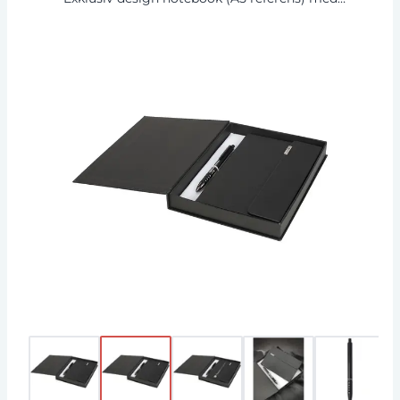
PU-termoomslag, Svart färgband sida markör,
magnetlås och 80 ark (80 gsm) grädde fodrade
papper. Paras ihop med den taktiska Klicka
åtgärder kulspetspenna. Båda artiklarna
förpackade i en "LUXE" presentförpackning.
Storlek anteckningsboken: 13,5 x 20,5 cm. längd
penna: 14 cm. Diameter penna: 1,05 cm. Termo-
PU.