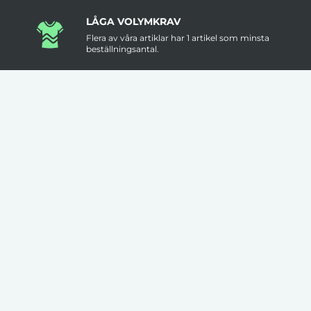
LÅGA VOLYMKRAV
Flera av våra artiklar har 1 artikel som minsta
beställningsantal.
INGA STARTAVGIFTER
I vår prissättning tillkommer inga startavgifter.
KLÄDER TRYCKS I SVERIGE
Flera av våra kläder trycks i Sverige med hög
kvalitet & låga felmarginaler.
FRI FRAKT ÖVER 3000KR
Leveranstid är ungefär 2 veckor men prata
med oss om det är brådskande.
MÄNGDRABATT
Större antal artiklar per order ger dig lägre pris
per artikel.