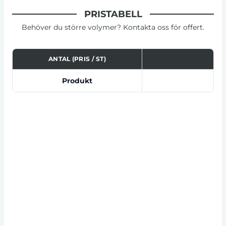
PRISTABELL
Behöver du större volymer? Kontakta oss för offert.
ANTAL (PRIS / ST)
Tabell som visar priser för produkt, tryckalternativ oc
Produkt
100