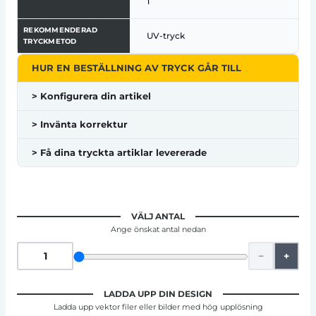
1
REKOMMENDERAD
UV-tryck
TRYCKMETOD
HUR EN BESTÄLLNING AV TRYCK GÅR TILL
> Konfigurera din artikel
> Invänta korrektur
> Få dina tryckta artiklar levererade
VÄLJ ANTAL
Ange önskat antal nedan
−
+
LADDA UPP DIN DESIGN
Ladda upp vektor filer eller bilder med hög upplösning