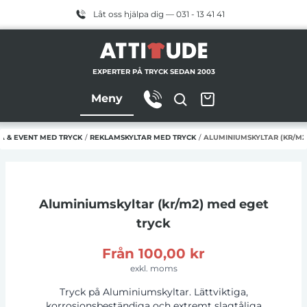
Låt oss hjälpa dig — 031 - 13 41 41
EXPERTER PÅ TRYCK SEDAN 2003
Meny
A & EVENT MED TRYCK
/
REKLAMSKYLTAR MED TRYCK
/
ALUMINIUMSKYLTAR (KR/M2
Aluminiumskyltar (kr/m2)
med eget
tryck
Från
100,00 kr
exkl. moms
Tryck på Aluminiumskyltar. Lättviktiga,
korrosionsbeständiga och extremt slagtåliga