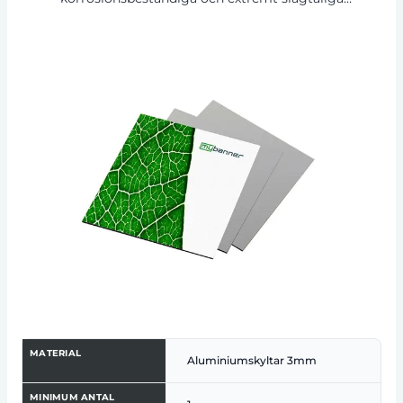
aluminiumkompositpaneler är det perfekta
basmaterialet för fotoutskrifter i stort format
utomhus. Aluminiumskyltar med eget tryck,
tillverkade av detta material, erbjuder en hållbar
och robust lösning för skyltar på
byggarbetsplatser, företagsskyltar eller
reklamtavlor. Dessa paneler säkerställer att ditt
budskap förblir synligt och tydligt även i tuffa
utomhusmiljöer.
MATERIAL
Aluminiumskyltar 3mm
MINIMUM ANTAL