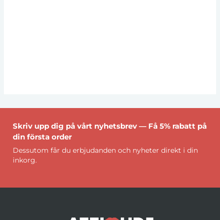
Skriv upp dig på vårt nyhetsbrev — Få 5% rabatt på
din första order
Dessutom får du erbjudanden och nyheter direkt i din
inkorg.