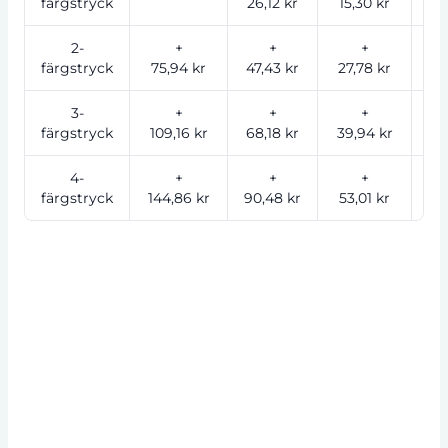
färgstryck
26,12 kr
15,30 kr
12
2-
+
+
+
färgstryck
75,94 kr
47,43 kr
27,78 kr
22
3-
+
+
+
färgstryck
109,16 kr
68,18 kr
39,94 kr
32
4-
+
+
+
färgstryck
144,86 kr
90,48 kr
53,01 kr
43