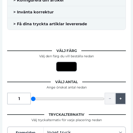
> Konfigurera din artikel
> Invänta korrektur
> Få dina tryckta artiklar levererade
VÄLJ FÄRG
Välj den färg du vill beställa nedan
VÄLJ ANTAL
Ange önskat antal nedan
−
+
TRYCKALTERNATIV
Välj tryckalternativ för varje placering nedan
Framsidan