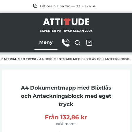
Låt oss hjälpa dig — 031 - 13 41 41
EXPERTER PÅ TRYCK SEDAN 2003
Meny
MATERIAL MED TRYCK
/
A4 DOKUMENTMAPP MED BLIXTLÅS OCH ANTECKNINGSBL
A4 Dokumentmapp med Blixtlås
och Anteckningsblock
med eget
tryck
Från
132,86 kr
exkl. moms