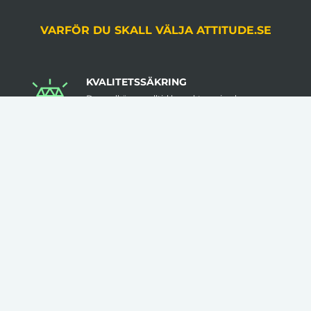
VARFÖR DU SKALL VÄLJA ATTITUDE.SE
KVALITETSSÄKRING
Du godkänner alltid korrektur, gjord av en
grafiker, innan produktion.
LÅGA VOLYMKRAV
Flera av våra artiklar har 1 artikel som minsta
beställningsantal.
INGA STARTAVGIFTER
I vår prissättning tillkommer inga startavgifter.
KLÄDER TRYCKS I SVERIGE
Flera av våra kläder trycks i Sverige med hög
kvalitet & låga felmarginaler.