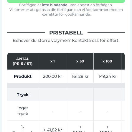
Förfrågan är
inte bindande
utan endast en förfrågan.
Vi kommer att granska din förfrågan och vi återkommer med en
korrektur för godkännande.
PRISTABELL
Behöver du större volymer? Kontakta oss för offert.
ANTAL
x
1
x
50
x
100
(PRIS / ST)
Tabell som visar priser för produkt, tryckalternativ oc
Produkt
200,00 kr
161,28 kr
149,24 kr
139
Tryck
Inget
-
-
-
tryck
1-
+
+
+ 41,82 kr